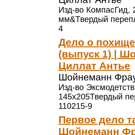
Изд-во КомпасГид, 
мм&Твердый перепле
4
Дело о похищ
(выпуск 1) | 
Циллат Антье
Шойнеманн Фрау
Изд-во Эксмодетство
145x205Твердый пер
110215-9
Первое дело та
Шойнеманн Фр