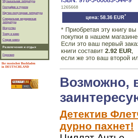
ISBN: 978-5-00083-544-9
Музыкальная литература
1265668
География и туризм
Научно-популярная литература
*
цена: 58.36 EUR
Специальная медицинская
литература
Искусство
* Приобретая эту книгу в
Театр и кино
покупки в нашем магазине
Старая книга
Если это ваш первый зака
Развлечения и отдых
книги составит
2.92 EUR
,
Гороскоп
если же это ваш второй и
Ihr russischer Buchladen
in DEUTSCHLAND
Возможно, 
заинтересу
Детектив Флетч
дурно пахнет!
Циллат Антье