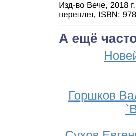
Изд-во Вече, 2018 г
переплет, ISBN: 978
А ещё част
Нове
Горшков Ва
`
Сухов Евгени