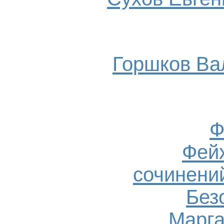
Горшков Ва
Ф
Фейх
сочинений
Без
Марга