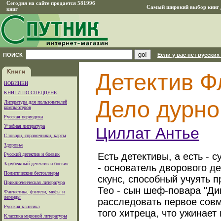
Сегодня на сайте продается 581996
Самый широкий выбор книг д
книг
ПОИСК
Если у вас нет русских
Детектив Фл
НОВИНКИ
КНИГИ ПО СПЕЦЦЕНЕ
Дело дурно
Литература для пользователей
компьютеров
Русская периодика
Учебная литература
Циллат Антье
Словари, справочники, карты
Здоровье
Есть детективы, а есть - 
Русский детектив и боевик
Зарубежный детектив и боевик
- основатель дворового де
Политические бестселлеры
скунс, способный учуять п
Приключенческая литература
Тео - сын шеф-повара "Ди
Фантастика, фэнтези, мифы и
легенды
расследовать первое совм
Русская классика
того хитреца, что ужинает
Классика мировой литературы