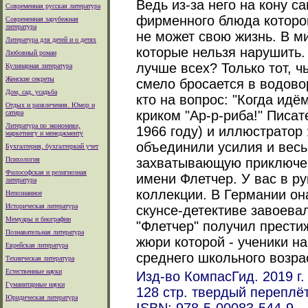
Ведь из-за него на кону с
Современная русская литература
фирменного блюда которого
Современная зарубежная
литература
не может свою жизнь. В ми
Литература для детей и о детях
которые нельзя нарушить.
Любовный роман
лучше всех? Только тот, чь
Кулинарная литература
Женские секреты
смело бросается в водово
Дом, сад, усадьба
кто на вопрос: "Когда идём
Отдых и развлечения. Юмор и
криком "Ар-р-риба!" Писа
сатира
Литература по экономике,
1966 году) и иллюстратор 
маркетингу и менеджменту
объединили усилия и весь
Бухгалтерия, бухгалтеркий учет
Психология
захватывающую приключен
Философская и религиозная
имени Флетчер. У вас в ру
литература
коллекции. В Германии он
Непознанное
Историческая литература
скунсе-детективе завоевал
Мемуары и биографии
"Флетчер" получил прести
Познавательная литература
жюри которой - ученики н
Еврейская литература
среднего школьного возрас
Техническая литература
Естественные науки
Изд-во КомпасГид. 2019 г.
Гуманитарные науки
128 стр. твердый переплё
Юридическая литература