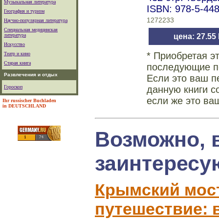
Музыкальная литература
ISBN: 978-5-44
География и туризм
1272233
Научно-популярная литература
Специальная медицинская
литература
цена: 27.55
Искусство
* Приобретая э
Театр и кино
Старая книга
последующие по
Развлечения и отдых
Если это ваш п
Гороскоп
данную книги с
если же это ва
Ihr russischer Buchladen
in DEUTSCHLAND
Возможно, 
заинтересу
Крымский мост
путешествие: 