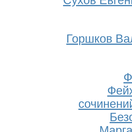
Сухов Евгени
Горшков Ва
Ф
Фейх
сочинений
Без
Марга