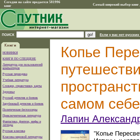
Сегодня на сайте продается 581996
Самый широкий выбор книг д
книг
ПОИСК
Если у вас нет русских
Копье Пере
НОВИНКИ
КНИГИ ПО СПЕЦЦЕНЕ
путешестви
Литература для пользователей
компьютеров
Русская периодика
Учебная литература
пространст
Словари, справочники, карты
Здоровье
самом себе
Русский детектив и боевик
Зарубежный детектив и боевик
Политические бестселлеры
Лапин Александ
Приключенческая литература
Фантастика, фэнтези, мифы и
легенды
Русская классика
"Копье Пересве
Классика мировой литературы