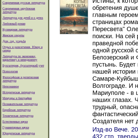
Истины, к кото
Современная русская литература
обретения душе
Современная зарубежная
литература
главным героем
Литература для детей и о детях
страницах рома
Любовный роман
Пересвета" Оле
Кулинарная литература
поиски. На сей
Женские секреты
Дом, сад, усадьба
праведной побе
Отдых и развлечения. Юмор и
одной русской 
сатира
Белозерский и 
Литература по экономике,
маркетингу и менеджменту
пустынь. Будет
Бухгалтерия, бухгалтеркий учет
нашей истории 
Психология
Самаре-Куйбыш
Философская и религиозная
литература
Волгограде. И 
Непознанное
Мариуполе - в 
Историческая литература
Мемуары и биографии
наших глазах. 
Познавательная литература
трудный, опасн
Еврейская литература
фантастический 
Техническая литература
Создателя нет д
Естественные науки
Гуманитарные науки
Изд-во Вече. 20
Юридическая литература
432 стр. тверд