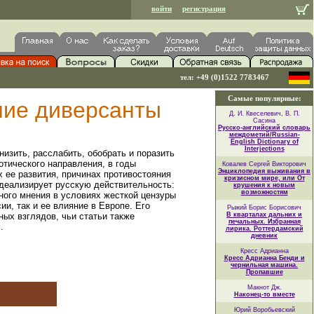
войти
регистрация
тел: +49 (0)1522 7783467
Самые популярные:
ние диверсанты
Д. И. Квеселевич, В. П.
Сасина
Русско-английский словарь
междометий/Russian-
English Dictionary of
Interjections
низить, расслабить, обобрать и поразить
отического направления, в годы
Ковалев Сергей Викторович
Энциклопедия выживания в
 ее развития, причинах противостояния
кризисном мире, или От
идеализирует русскую действительность:
крушения к новым
возможностям
ного мнения в условиях жесткой цензуры
и, так и ее влияние в Европе. Его
Рыжий Борис Борисович
ных взглядов, чьи статьи также
В кварталах дальних и
печальных. Избранная
.
лирика. Роттердамский
дневник
Кресс Адрианна
Кресс Адрианна Бенди и
чернильная машина.
Пропавшие
Макнот Дж.
Наконец-то вместе
Юрий Воробьевский