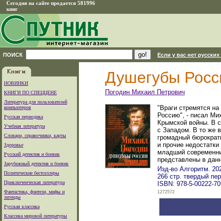
Сегодня на сайте продается 581996
книг
ПОИСК
Если у вас нет русских
Душегубы Росс
НОВИНКИ
Погодин Михаил Петрович
КНИГИ ПО СПЕЦЦЕНЕ
Литература для пользователей
"Враги стремятся на 
компьютеров
Россию", - писал Ми
Русская периодика
Крымской войны. В с
Учебная литература
с Западом. В то же 
Словари, справочники, карты
громадный бюрократи
и прочие недостатки
Здоровье
младший современник
Русский детектив и боевик
представлены в данн
Зарубежный детектив и боевик
Изд-во Алгоритм. 202
Политические бестселлеры
266 стр. твердый пе
Приключенческая литература
ISBN: 978-5-00222-70
Фантастика, фэнтези, мифы и
1272572
легенды
Русская классика
Классика мировой литературы