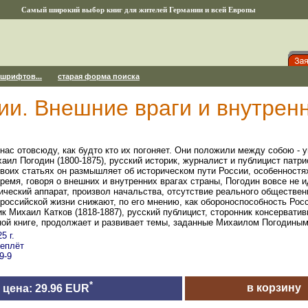
Самый широкий выбор книг для жителей Германии и всей Европы
 шрифтов...
старая форма поиска
ии. Внешние враги и внутрен
нас отовсюду, как будто кто их погоняет. Они положили между собою - у
хаил Погодин (1800-1875), русский историк, журналист и публицист патри
воих статьях он размышляет об историческом пути России, особенностях
время, говоря о внешних и внутренних врагах страны, Погодин вовсе не 
ческий аппарат, произвол начальства, отсутствие реального обществен
 российской жизни снижают, по его мнению, как обороноспособность Росси
 Михаил Катков (1818-1887), русский публицист, сторонник консерватив
ой книге, продолжает и развивает темы, заданные Михаилом Погодиным
5 г.
реплёт
9-9
*
в корзину
цена: 29.96 EUR