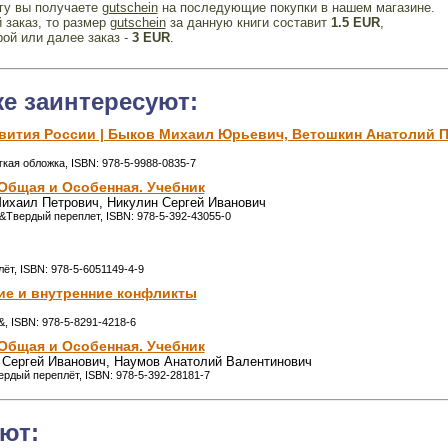
игу вы получаете
gutschein
на последующие покупки в нашем магазине.
 заказ, то размер
gutschein
за данную книги составит
1.5 EUR
,
рой или далее заказ -
3 EUR
.
же заинтересуют:
вития России | Быков Михаил Юрьевич, Ветошкин Анатолий 
ягкая обложка, ISBN: 978-5-9988-0835-7
 Общая и Особенная. Учебник
ихаил Петрович, Никулин Сергей Иванович
м&Твердый переплет, ISBN: 978-5-392-43055-0
лёт, ISBN: 978-5-6051149-4-9
ие и внутренние конфликты
&, ISBN: 978-5-8291-4218-6
 Общая и Особенная. Учебник
Сергей Иванович, Наумов Анатолий Валентинович
твердый переплёт, ISBN: 978-5-392-28181-7
ют: