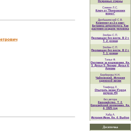
Незримые старцы
Симкин Л.С.
Ключ от "Покровских
ворот"
Дробышевский С.В.
Комплект из 2-х книг:
Ботаника антрополога. Как
растения создали человека
Злобин С.П.
Пропавшие без вести. В 2 т.
Петрович
Т. 2: роман
Злобин С.П.
Пропавшие без вести. В 2 т.
Т. 1: роман
Тилье Ф.
Охотники за кошмарами. Кн.
3. Досье 5: Леонар; Досье 6:
Ариана
Берберова Н.Н.
Чайковский. История
одинокой жизни
Томфорд Л.
Отыграть назад (Город
ветров #5)
без автора
Евразийство. Т. 2.
Евразийский временник. Кн.
4, 1925 год
Хайд А.
История Ирэн. Кн. 4: Выбор
Десяточка