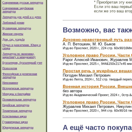
* Приобретая эту кн
Современная русская литература
Если это ваш первый
Современная зарубежная
если же это ваш вто
литература
Литература для детей и о детях
Любовный роман
Возможно, вас так
Кулинарная литература
Женские секреты
Духовно-нравственный путь раз
Дом, сад, усадьба
А. П. Ветошкин, М. Ю. Быков
Отдых и развлечения. Юмор и
Изд-во Проспект, 2020 г., 224 стр. 60x90/16М
сатира
Литература по экономике,
Уголовное право России. Части
маркетингу и менеджменту
Рарог Алексей Иванович, Журавлев М
Бухгалтерия, бухгалтеркий учет
Изд-во Проспект, 2025 г., 944&150x217x45 м
Психология
Простая речь о мудрёных вещах
Философская и религиозная
Погодин Михаил Петрович
литература
Изд-во Лепта, 2024 г., 512 стр. твердый переп
Непознанное
Военная история России. Внешн
Историческая литература
без автора
Мемуары и биографии
Изд-во Академический Проект, 2024 г., 0стр.&
Познавательная литература
Уголовное право России. Части
Еврейская литература
Журавлев Михаил Петрович, Никулин 
Изд-во Проспект, 2020 г., 944 стр. 60x90/16 
Техническая литература
Естественные науки
Гуманитарные науки
А ещё часто покупа
Юридическая литература