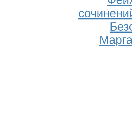
Фейх
сочинений
Без
Марга