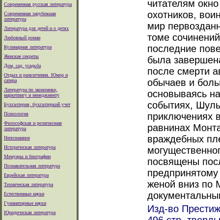
читателям окно
Современная русская литература
охотников, вои
Современная зарубежная
литература
мир первозданн
Литература для детей и о детях
томе сочинений
Любовный роман
последние пове
Кулинарная литература
Женские секреты
была завершена
Дом, сад, усадьба
после смерти а
Отдых и развлечения. Юмор и
обычаев и бол
сатира
Литература по экономике,
основываясь н
маркетингу и менеджменту
событиях, Шуль
Бухгалтерия, бухгалтеркий учет
Психология
приключениях в
Философская и религиозная
равнинах Монт
литература
враждебных пле
Непознанное
Историческая литература
могущественног
Мемуары и биографии
посвящены пос
Познавательная литература
предпринятому
Еврейская литература
женой вниз по 
Техническая литература
документальны
Естественные науки
Гуманитарные науки
Изд-во Престиж 
Юридическая литература