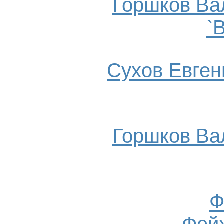
Горшков Ва
`
Сухов Евгени
Горшков Ва
Ф