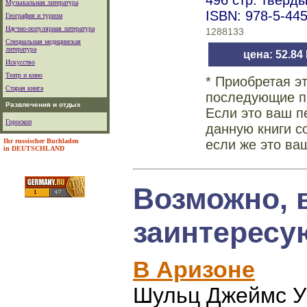
496 стр. тверд
Музыкальная литература
ISBN: 978-5-44
География и туризм
Научно-популярная литература
1288133
Специальная медицинская
литература
цена: 52.84
Искусство
Театр и кино
* Приобретая э
Старая книга
последующие по
Развлечения и отдых
Если это ваш п
Гороскоп
данную книги с
Ihr russischer Buchladen
если же это ва
in DEUTSCHLAND
Возможно, 
заинтересу
В Аризоне
Шульц Джеймс У