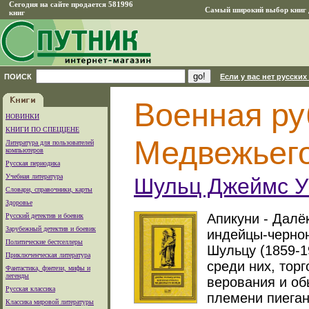
Сегодня на сайте продается 581996
Самый широкий выбор книг д
книг
ПОИСК
Если у вас нет русских
Военная ру
НОВИНКИ
КНИГИ ПО СПЕЦЦЕНЕ
Медвежьег
Литература для пользователей
компьютеров
Русская периодика
Учебная литература
Шульц Джеймс У
Словари, справочники, карты
Здоровье
Апикуни - Далё
Русский детектив и боевик
Зарубежный детектив и боевик
индейцы-черно
Политические бестселлеры
Шульцу (1859-1
Приключенческая литература
среди них, торг
Фантастика, фэнтези, мифы и
легенды
верования и об
Русская классика
племени пиеган
Классика мировой литературы