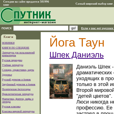
Сегодня на сайте продается 581996
Самый широкий выбор книг д
книг
ПОИСК
Если у вас нет русских
Йога Таун
НОВИНКИ
КНИГИ ПО СПЕЦЦЕНЕ
Шпек Даниэль
Литература для пользователей
компьютеров
Русская периодика
Учебная литература
Даниэль Шпек -
Словари, справочники, карты
драматических 
Здоровье
уходящих в про
Русский детектив и боевик
только в этой 
Зарубежный детектив и боевик
Второй мировой
Политические бестселлеры
Приключенческая литература
"детей цветов"
Фантастика, фэнтези, мифы и
Люси никогда н
легенды
профессию. Ее 
Русская классика
Классика мировой литературы
застрял в прош