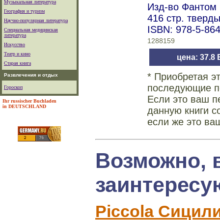
Музыкальная литература
Изд-во Фантом П
География и туризм
416 стр. тверд
Научно-популярная литература
ISBN: 978-5-86
Специальная медицинская
литература
1288159
Искусство
Театр и кино
цена: 37.8
Старая книга
* Приобретая э
Развлечения и отдых
последующие по
Гороскоп
Если это ваш п
Ihr russischer Buchladen
in DEUTSCHLAND
данную книги с
если же это ва
Возможно, 
заинтересу
Piccola Сицил