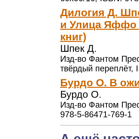
Дилогия Д. Шп
и Улица Яффо 
книг)
Шпек Д.
Изд-во Фантом Пресс
твёрдый переплёт, 
Бурдо О. В ож
Бурдо О.
Изд-во Фантом Пресс
978-5-86471-769-1
А ещё част