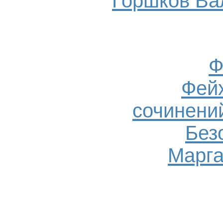
Горшков Ва
Ф
Фейх
сочинений
Без
Марга