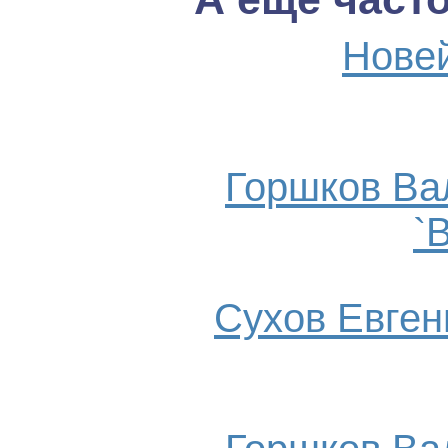
Нове
Горшков Ва
`
Сухов Евгени