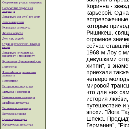
Современная русская литература
Коринна - звез
Современная зарубежная
литература
карьерой. Одна
Литература для детей и о детях
встревоженные 
Любовный роман
которые привод
Кулинарная литература
Ришикеш, свящ
Женские секреты
огромное значе
Дом, сад, усадьба
Отдых и развлечения. Юмор и
сейчас ставший,
сатира
1968-м Лоу с 
Литература по экономике,
маркетингу и менеджменту
девушками отпр
Бухгалтерия, бухгалтеркий учет
хиппи", в знам
Психология
приехали также
Философская и религиозная
литература
четверо молоды
Непознанное
мировой транс
Историческая литература
что для них са
Мемуары и биографии
Познавательная литература
история любви,
Еврейская литература
путешествие и 
Техническая литература
эпохи. "Йога Т
Естественные науки
Шпека. Предыду
Гуманитарные науки
Германия", "Pi
Юридическая литература