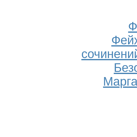
Ф
Фейх
сочинений
Без
Марга