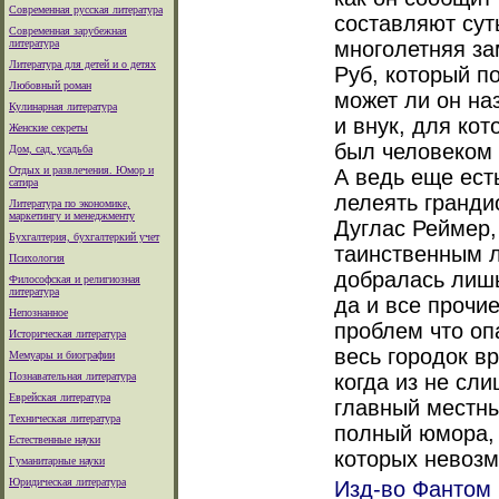
Современная русская литература
составляют суть
Современная зарубежная
литература
многолетняя за
Литература для детей и о детях
Руб, который п
Любовный роман
может ли он на
Кулинарная литература
и внук, для ко
Женские секреты
был человеком 
Дом, сад, усадьба
Отдых и развлечения. Юмор и
А ведь еще ест
сатира
лелеять гранди
Литература по экономике,
маркетингу и менеджменту
Дуглас Реймер, 
Бухгалтерия, бухгалтеркий учет
таинственным 
Психология
добралась лишь
Философская и религиозная
литература
да и все прочи
Непознанное
проблем что оп
Историческая литература
весь городок в
Мемуары и биографии
Познавательная литература
когда из не сл
Еврейская литература
главный местны
Техническая литература
полный юмора, 
Естественные науки
которых невозм
Гуманитарные науки
Юридическая литература
Изд-во Фантом П