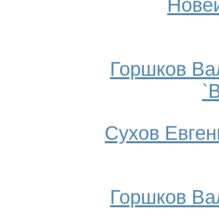
Нове
Горшков Ва
`
Сухов Евгени
Горшков Ва