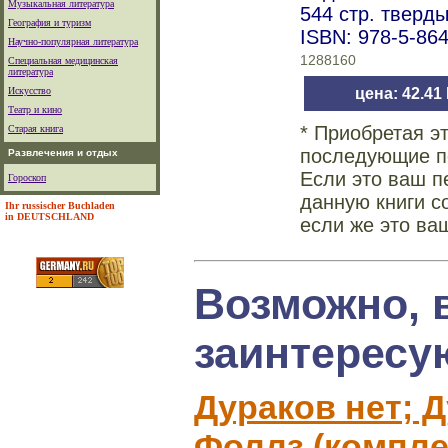
Музыкальная литература
544 стр. тверд
География и туризм
ISBN: 978-5-86
Научно-популярная литература
1288160
Специальная медицинская
литература
Искусство
цена: 42.41
Театр и кино
* Приобретая э
Старая книга
последующие по
Развлечения и отдых
Если это ваш п
Гороскоп
данную книги с
Ihr russischer Buchladen
in DEUTSCHLAND
если же это ва
Возможно, 
заинтересу
Дураков нет; 
Фоллз (комплек