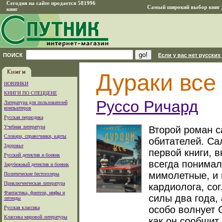
Сегодня на сайте продается 581996
Самый широкий выбор книг д
книг
ПОИСК
Если у вас нет русских
Дураки все
НОВИНКИ
КНИГИ ПО СПЕЦЦЕНЕ
Руссо Ричард
Литература для пользователей
компьютеров
Русская периодика
Учебная литература
Второй роман с
Словари, справочники, карты
обитателей. Са
Здоровье
первой книги, 
Русский детектив и боевик
всегда понимал
Зарубежный детектив и боевик
мимолетные, и 
Политические бестселлеры
Приключенческая литература
кардиолога, со
Фантастика, фэнтези, мифы и
силы два года, 
легенды
особо волнует 
Русская классика
Классика мировой литературы
как он сообщит