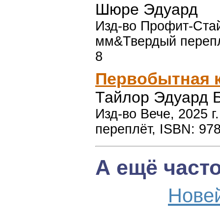
Шюре Эдуард
Изд-во Профит-Стай
мм&Твердый перепле
8
Первобытная 
Тайлор Эдуард 
Изд-во Вече, 2025 г
переплёт, ISBN: 97
А ещё част
Нове