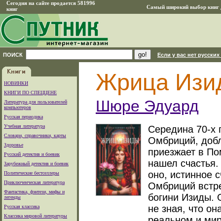
Сегодня на сайте продается 581996
Самый широкий выбор книг д
книг
ПОИСК
Если у вас нет русских
Жрица Изи
НОВИНКИ
КНИГИ ПО СПЕЦЦЕНЕ
Шюре Эдуард
Литература для пользователей
компьютеров
Русская периодика
Учебная литература
Середина 70-х 
Словари, справочники, карты
Омбриций, добл
Здоровье
приезжает в По
Русский детектив и боевик
нашел счастья.
Зарубежный детектив и боевик
оно, истинное с
Политические бестселлеры
Приключенческая литература
Омбриций встре
Фантастика, фэнтези, мифы и
богини Изиды. 
легенды
не зная, что он
Русская классика
Классика мировой литературы
реальном и мир