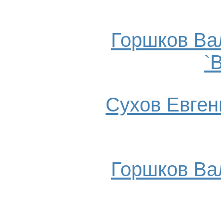
Горшков Ва
`
Сухов Евгени
Горшков Ва