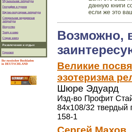
Музыкальная литература
данную книги с
География и туризм
если же это ва
Научно-популярная литература
Специальная медицинская
литература
Искусство
Возможно, 
Театр и кино
Старая книга
заинтересу
Развлечения и отдых
Гороскоп
Ihr russischer Buchladen
Великие посв
in DEUTSCHLAND
эзотеризма ре
Шюре Эдуард
Изд-во Профит Стайл
84x108/32 твердый 
158-1
Сергей Махов,