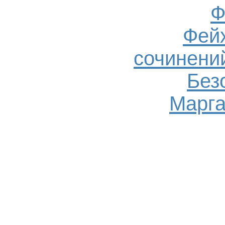
Ф
Фейх
сочинений
Без
Марга