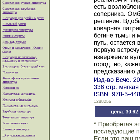
Современная русская литература
есть возлюблен
Современная зарубежная
литература
соперника. Омб
Литература для детей и о детях
решение. Вдоба
Любовный роман
коварная патри
Кулинарная литература
богине тьмы и 
Женские секреты
путь, остается
Дом, сад, усадьба
Отдых и развлечения. Юмор и
первую встреч
сатира
извержение вул
Литература по экономике,
маркетингу и менеджменту
город, но, каже
Бухгалтерия, бухгалтеркий учет
предсказанию д
Психология
Изд-во Вече. 20
Философская и религиозная
литература
336 стр. мягка
Непознанное
ISBN: 978-5-44
Историческая литература
Мемуары и биографии
1288255
Познавательная литература
цена: 30.62
Еврейская литература
Техническая литература
* Приобретая э
Естественные науки
Гуманитарные науки
последующие по
Юридическая литература
Если это ваш п