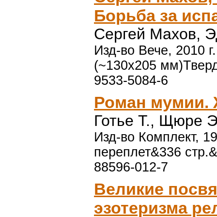
Борьба за исп
Сергей Махов, 
Изд-во Вече, 2010 г.
(~130х205 мм)Тверд
9533-5084-6
Роман мумии.
Готье Т., Щюре Э
Изд-во Комплект, 19
переплет&336 стр.&
88596-012-7
Великие посв
эзотеризма ре