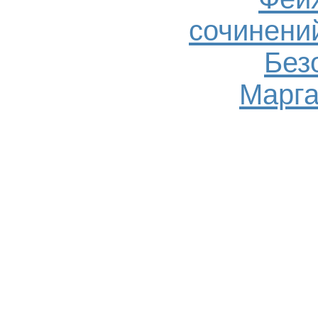
сочинений
Без
Марга