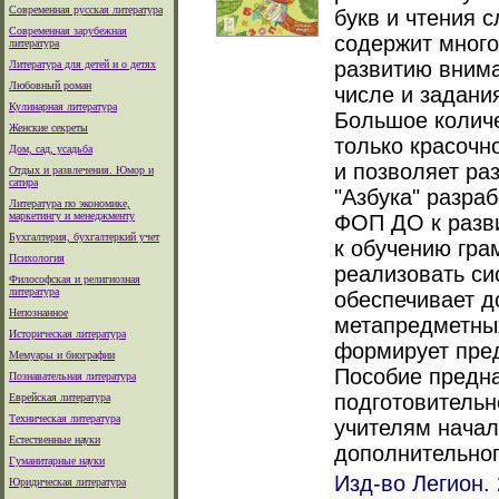
Современная русская литература
букв и чтения с
Современная зарубежная
содержит много
литература
развитию внима
Литература для детей и о детях
Любовный роман
числе и задани
Кулинарная литература
Большое количе
Женские секреты
только красочн
Дом, сад, усадьба
и позволяет раз
Отдых и развлечения. Юмор и
сатира
"Азбука" разра
Литература по экономике,
маркетингу и менеджменту
ФОП ДО к разви
Бухгалтерия, бухгалтеркий учет
к обучению гра
Психология
реализовать си
Философская и религиозная
литература
обеспечивает д
Непознанное
метапредметных
Историческая литература
формирует пред
Мемуары и биографии
Пособие предн
Познавательная литература
подготовительн
Еврейская литература
Техническая литература
учителям начал
Естественные науки
дополнительног
Гуманитарные науки
Изд-во Легион. 
Юридическая литература