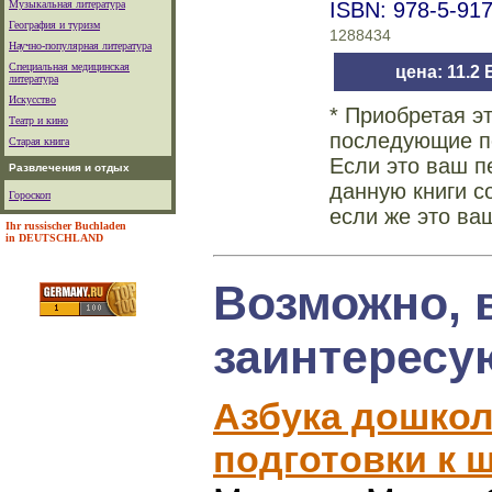
Музыкальная литература
ISBN: 978-5-91
География и туризм
1288434
Научно-популярная литература
Специальная медицинская
цена: 11.2
литература
Искусство
* Приобретая э
Театр и кино
последующие по
Старая книга
Если это ваш п
Развлечения и отдых
данную книги с
Гороскоп
если же это ва
Ihr russischer Buchladen
in DEUTSCHLAND
Возможно, 
заинтересу
Азбука дошкол
подготовки к ш