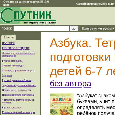
Сегодня на сайте продается 581996
Самый широкий выбор книг д
книг
ПОИСК
Если у вас нет русских
Азбука. Те
НОВИНКИ
КНИГИ ПО СПЕЦЦЕНЕ
подготовки
Литература для пользователей
компьютеров
Русская периодика
Учебная литература
детей 6-7 л
Словари, справочники, карты
Здоровье
Русский детектив и боевик
без автора
Зарубежный детектив и боевик
Политические бестселлеры
"Азбука" знако
Приключенческая литература
Фантастика, фэнтези, мифы и
буквами, учит 
легенды
определять мест
Русская классика
ребёнок получа
Классика мировой литературы