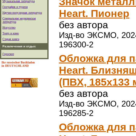
Значок металл
Музыкальная литература
География и туризм
Heart. Пионер
Научно-популярная литература
Специальная медицинская
без автора
литература
Искусство
Изд-во ЭКСМО, 2024 
Театр и кино
Старая книга
196300-2
Развлечения и отдых
Гороскоп
Обложка для п
Ihr russischer Buchladen
in DEUTSCHLAND
Heart. Близня
(ПВХ, 185х133 
без автора
Изд-во ЭКСМО, 2024 
196285-2
Обложка для п