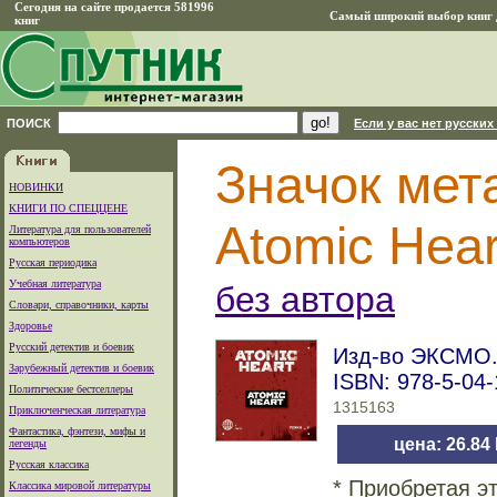
Сегодня на сайте продается 581996
Самый широкий выбор книг д
книг
ПОИСК
Если у вас нет русских
Значок мет
НОВИНКИ
КНИГИ ПО СПЕЦЦЕНЕ
Atomic Hear
Литература для пользователей
компьютеров
Русская периодика
Учебная литература
без автора
Словари, справочники, карты
Здоровье
Русский детектив и боевик
Изд-во ЭКСМО. 
Зарубежный детектив и боевик
ISBN: 978-5-04
Политические бестселлеры
1315163
Приключенческая литература
Фантастика, фэнтези, мифы и
цена: 26.84
легенды
Русская классика
* Приобретая э
Классика мировой литературы