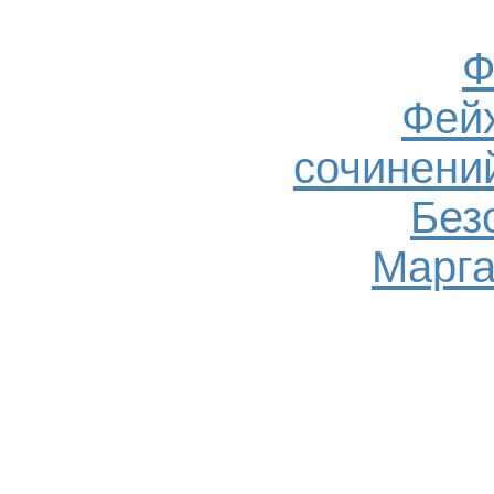
Ф
Фейх
сочинений
Без
Марга