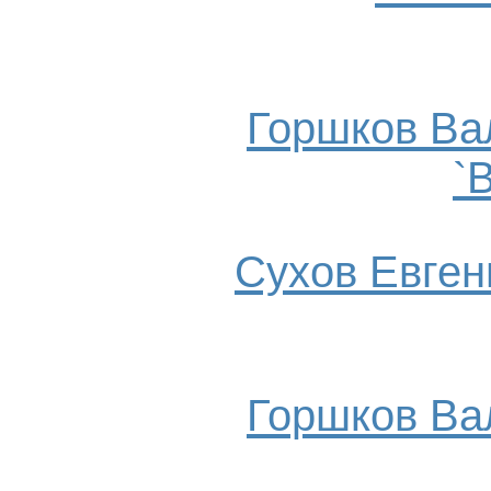
Горшков Ва
`
Сухов Евгени
Горшков Ва