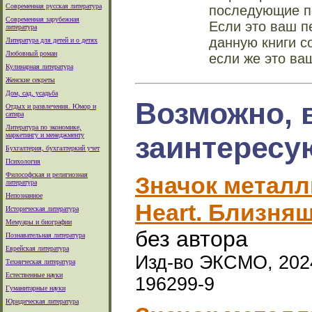
Современная русская литература
последующие по
Современная зарубежная
Если это ваш п
литература
данную книги с
Литература для детей и о детях
Любовный роман
если же это ва
Кулинарная литература
Женские секреты
Дом, сад, усадьба
Возможно, 
Отдых и развлечения. Юмор и
сатира
Литература по экономике,
маркетингу и менеджменту
заинтересу
Бухгалтерия, бухгалтеркий учет
Психология
Философская и религиозная
Значок металл
литература
Непознанное
Heart. Близня
Историческая литература
Мемуары и биографии
без автора
Познавательная литература
Еврейская литература
Изд-во ЭКСМО, 2024 
Техническая литература
Естественные науки
196299-9
Гуманитарные науки
Юридическая литература