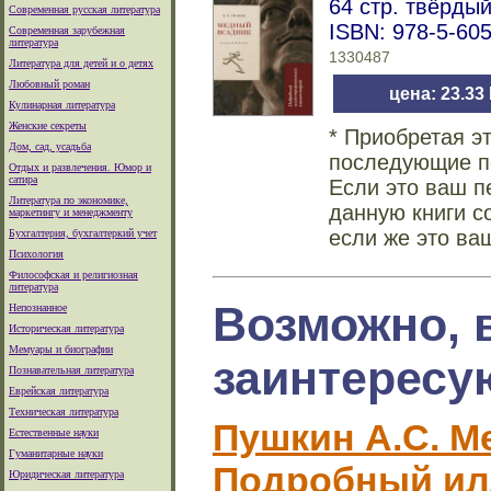
64 стр. твёрды
Современная русская литература
ISBN: 978-5-60
Современная зарубежная
литература
1330487
Литература для детей и о детях
Любовный роман
цена: 23.33
Кулинарная литература
Женские секреты
* Приобретая э
Дом, сад, усадьба
последующие по
Отдых и развлечения. Юмор и
сатира
Если это ваш п
Литература по экономике,
данную книги с
маркетингу и менеджменту
если же это ва
Бухгалтерия, бухгалтеркий учет
Психология
Философская и религиозная
литература
Возможно, 
Непознанное
Историческая литература
Мемуары и биографии
заинтересу
Познавательная литература
Еврейская литература
Техническая литература
Пушкин А.С. М
Естественные науки
Гуманитарные науки
Подробный и
Юридическая литература