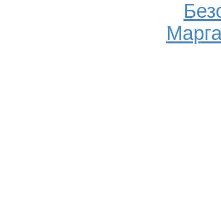
Без
Марга