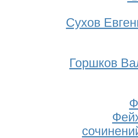
Сухов Евгени
Горшков Ва
Ф
Фейх
сочинений