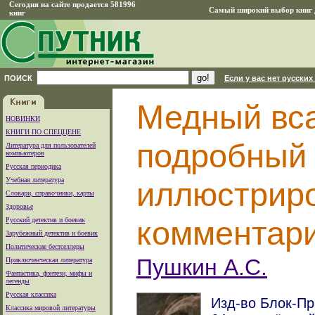
Сегодня на сайте продается 581996
Самый широкий выбор книг д
книг
ПОИСК
Если у вас нет русских
Медный вса
НОВИНКИ
КНИГИ ПО СПЕЦЦЕНЕ
подробный
Литература для пользователей
компьютеров
Русская периодика
Учебная литература
иллюстрир
Словари, справочники, карты
Здоровье
комментар
Русский детектив и боевик
Зарубежный детектив и боевик
Политические бестселлеры
Пушкин А.С.
Приключенческая литература
Фантастика, фэнтези, мифы и
легенды
Русская классика
Изд-во Блок-При
Классика мировой литературы