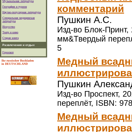
Музыкальная литература
комментарий
География и туризм
Научно-популярная литература
Пушкин А.С.
Специальная медицинская
литература
Искусство
Изд-во Блок-Принт, 
Театр и кино
мм&Твердый перепле
Старая книга
Развлечения и отдых
5
Гороскоп
Медный всадн
Ihr russischer Buchladen
in DEUTSCHLAND
иллюстрирова
Пушкин Алексан
Изд-во Проспект, 20
переплёт, ISBN: 97
Медный всадн
иллюстрирова