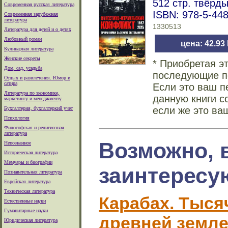
512 стр. твёрд
Современная русская литература
ISBN: 978-5-44
Современная зарубежная
литература
1330513
Литература для детей и о детях
Любовный роман
цена: 42.93
Кулинарная литература
Женские секреты
* Приобретая э
Дом, сад, усадьба
последующие по
Отдых и развлечения. Юмор и
сатира
Если это ваш п
Литература по экономике,
данную книги с
маркетингу и менеджменту
если же это ва
Бухгалтерия, бухгалтеркий учет
Психология
Философская и религиозная
литература
Возможно, 
Непознанное
Историческая литература
Мемуары и биографии
заинтересу
Познавательная литература
Еврейская литература
Техническая литература
Карабах. Тыся
Естественные науки
Гуманитарные науки
древней земл
Юридическая литература