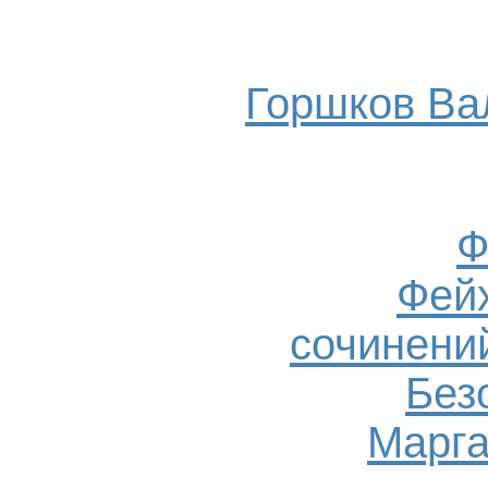
Горшков Ва
Ф
Фейх
сочинений
Без
Марга