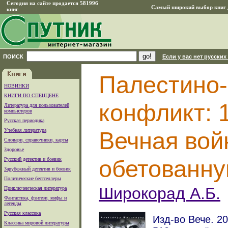
Сегодня на сайте продается 581996
Самый широкий выбор книг д
книг
ПОИСК
Если у вас нет русских
Палестино
НОВИНКИ
КНИГИ ПО СПЕЦЦЕНЕ
конфликт: 
Литература для пользователей
компьютеров
Русская периодика
Учебная литература
Вечная вой
Словари, справочники, карты
Здоровье
обетованн
Русский детектив и боевик
Зарубежный детектив и боевик
Политические бестселлеры
Широкорад А.Б.
Приключенческая литература
Фантастика, фэнтези, мифы и
легенды
Русская классика
Изд-во Вече. 20
Классика мировой литературы