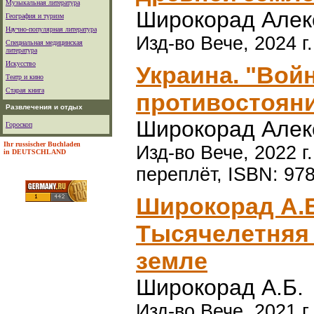
Музыкальная литература
Широкорад Алек
География и туризм
Научно-популярная литература
Изд-во Вече, 2024 г.
Специальная медицинская
литература
Искусство
Украина. "Войн
Театр и кино
Старая книга
противостоян
Развлечения и отдых
Широкорад Алек
Гороскоп
Ihr russischer Buchladen
Изд-во Вече, 2022 г
in DEUTSCHLAND
переплёт, ISBN: 97
Широкорад А.Б
Тысячелетняя 
земле
Широкорад А.Б.
Изд-во Вече, 2021 г