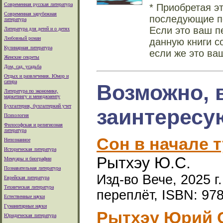
Современная русская литература
* Приобретая э
Современная зарубежная
последующие по
литература
Если это ваш п
Литература для детей и о детях
Любовный роман
данную книги с
Кулинарная литература
если же это ва
Женские секреты
Дом, сад, усадьба
Отдых и развлечения. Юмор и
сатира
Возможно, 
Литература по экономике,
маркетингу и менеджменту
Бухгалтерия, бухгалтеркий учет
заинтересу
Психология
Философская и религиозная
литература
Сон в начале 
Непознанное
Историческая литература
Рытхэу Ю.С.
Мемуары и биографии
Познавательная литература
Изд-во Вече, 2025 г
Еврейская литература
Техническая литература
переплёт, ISBN: 97
Естественные науки
Гуманитарные науки
Рытхэу Юрий С
Юридическая литература