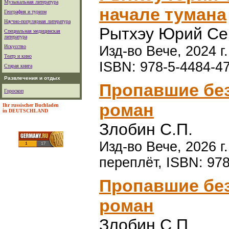
Музыкальная литература
начале тумана
География и туризм
Научно-популярная литература
Рытхэу Юрий Се
Специальная медицинская
литература
Искусство
Изд-во Вече, 2024 г
Театр и кино
ISBN: 978-5-4484-4
Старая книга
Развлечения и отдых
Пропавшие без в
Гороскоп
роман
Ihr russischer Buchladen
in DEUTSCHLAND
Злобин С.П.
Изд-во Вече, 2026 г
переплёт, ISBN: 97
Пропавшие без в
роман
Злобин С.П.