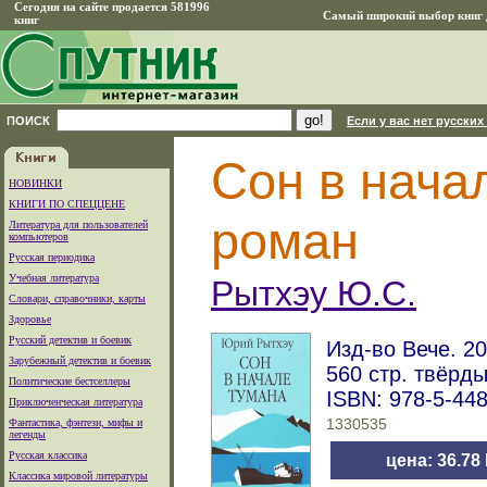
Сегодня на сайте продается 581996
Самый широкий выбор книг д
книг
ПОИСК
Если у вас нет русских
Сон в нача
НОВИНКИ
КНИГИ ПО СПЕЦЦЕНЕ
роман
Литература для пользователей
компьютеров
Русская периодика
Учебная литература
Рытхэу Ю.С.
Словари, справочники, карты
Здоровье
Русский детектив и боевик
Изд-во Вече. 20
Зарубежный детектив и боевик
560 стр. твёрд
Политические бестселлеры
ISBN: 978-5-44
Приключенческая литература
Фантастика, фэнтези, мифы и
1330535
легенды
Русская классика
цена: 36.78
Классика мировой литературы