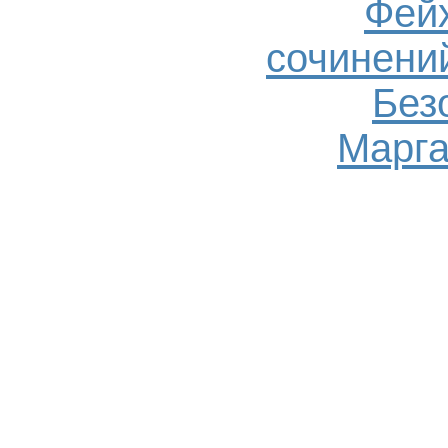
Фейх
сочинений
Без
Марга