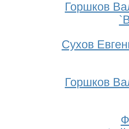
Горшков Ва
`
Сухов Евгени
Горшков Ва
Ф