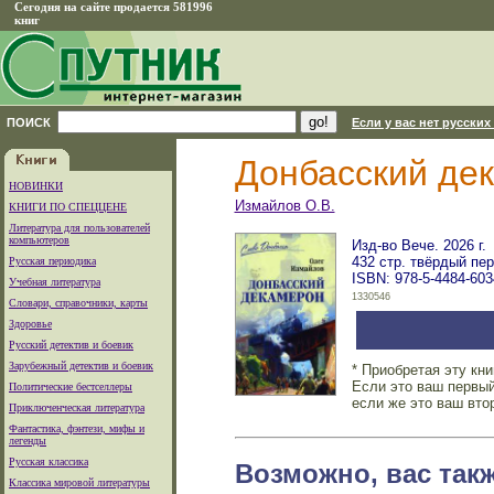
Сегодня на сайте продается 581996
книг
ПОИСК
Если у вас нет русских
Донбасский де
НОВИНКИ
Измайлов О.В.
КНИГИ ПО СПЕЦЦЕНЕ
Литература для пользователей
компьютеров
Изд-во Вече. 2026 г.
432 стр. твёрдый пе
Русская периодика
ISBN: 978-5-4484-603
Учебная литература
1330546
Словари, справочники, карты
Здоровье
Русский детектив и боевик
Зарубежный детектив и боевик
* Приобретая эту кн
Если это ваш первый
Политические бестселлеры
если же это ваш вто
Приключенческая литература
Фантастика, фэнтези, мифы и
легенды
Русская классика
Возможно, вас так
Классика мировой литературы