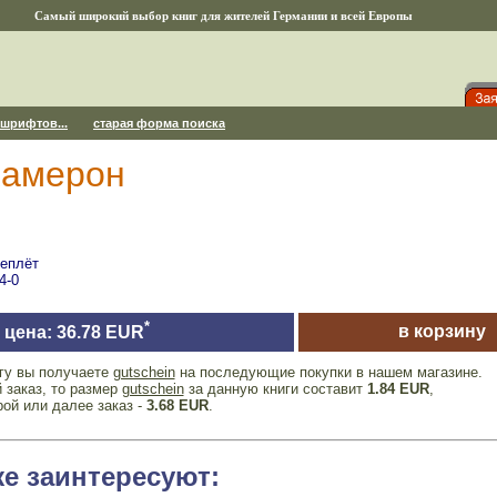
Самый широкий выбор книг для жителей Германии и всей Европы
 шрифтов...
старая форма поиска
камерон
реплёт
4-0
*
в корзину
цена: 36.78 EUR
игу вы получаете
gutschein
на последующие покупки в нашем магазине.
 заказ, то размер
gutschein
за данную книги составит
1.84 EUR
,
рой или далее заказ -
3.68 EUR
.
же заинтересуют: