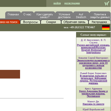
войти
регистрация
тел: +49 (0)1522 7783467
Самые популярные:
Д. И. Квеселевич, В. П.
Сасина
Русско-английский словарь
междометий/Russian-
English Dictionary of
Interjections
Ковалев Сергей Викторович
Энциклопедия выживания в
кризисном мире, или От
крушения к новым
возможностям
Рыжий Борис Борисович
В кварталах дальних и
печальных. Избранная
лирика. Роттердамский
дневник
Кресс Адрианна
Кресс Адрианна Бенди и
чернильная машина.
Пропавшие
Макнот Дж.
Наконец-то вместе
Юрий Воробьевский