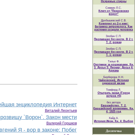
Незримые старцы
Симкин Л.С.
Ключ от "Покровских
ворот"
Дробышевский С.В.
Комплект из 2-х книг:
Ботаника антрополога. Как
растения создали человека
Злобин С.П.
Пропавшие без вести. В 2 т.
Т. 2: роман
Злобин С.П.
Пропавшие без вести. В 2 т.
Т. 1: роман
Тилье Ф.
Охотники за кошмарами. Кн.
3. Досье 5: Леонар; Досье 6:
Ариана
Берберова Н.Н.
Чайковский. История
одинокой жизни
Томфорд Л.
Отыграть назад (Город
ветров #5)
без автора
йшая энциклопедия Интернет
Евразийство. Т. 2.
Евразийский временник. Кн.
Виталий Леонтьев
4, 1925 год
розвищу `Ворон`. Закон мести
Хайд А.
История Ирэн. Кн. 4: Выбор
Валерий Горшков
гений Я - вор в законе: Побег
Десяточка