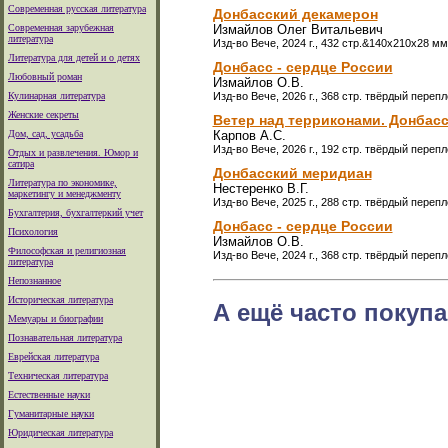
Современная русская литература
Донбасский декамерон
Современная зарубежная
Измайлов Олег Витальевич
литература
Изд-во Вече, 2024 г., 432 стр.&140x210x28 м
Литература для детей и о детях
Донбасс - сердце России
Любовный роман
Измайлов О.В.
Кулинарная литература
Изд-во Вече, 2026 г., 368 стр. твёрдый перепл
Женские секреты
Ветер над терриконами. Донбас
Дом, сад, усадьба
Карпов А.С.
Изд-во Вече, 2026 г., 192 стр. твёрдый перепл
Отдых и развлечения. Юмор и
сатира
Донбасский меридиан
Литература по экономике,
Нестеренко В.Г.
маркетингу и менеджменту
Изд-во Вече, 2025 г., 288 стр. твёрдый перепл
Бухгалтерия, бухгалтеркий учет
Донбасс - сердце России
Психология
Измайлов О.В.
Философская и религиозная
Изд-во Вече, 2024 г., 368 стр. твёрдый перепл
литература
Непознанное
Историческая литература
А ещё часто покупа
Мемуары и биографии
Познавательная литература
Еврейская литература
Техническая литература
Естественные науки
Гуманитарные науки
Юридическая литература