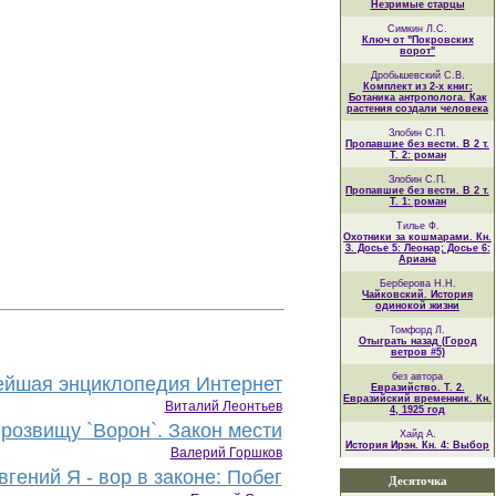
Незримые старцы
Симкин Л.С.
Ключ от "Покровских
ворот"
Дробышевский С.В.
Комплект из 2-х книг:
Ботаника антрополога. Как
растения создали человека
Злобин С.П.
Пропавшие без вести. В 2 т.
Т. 2: роман
Злобин С.П.
Пропавшие без вести. В 2 т.
Т. 1: роман
Тилье Ф.
Охотники за кошмарами. Кн.
3. Досье 5: Леонар; Досье 6:
Ариана
Берберова Н.Н.
Чайковский. История
одинокой жизни
Томфорд Л.
Отыграть назад (Город
ветров #5)
без автора
йшая энциклопедия Интернет
Евразийство. Т. 2.
Евразийский временник. Кн.
Виталий Леонтьев
4, 1925 год
розвищу `Ворон`. Закон мести
Хайд А.
История Ирэн. Кн. 4: Выбор
Валерий Горшков
гений Я - вор в законе: Побег
Десяточка