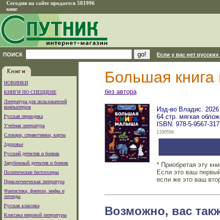
Сегодня на сайте продается 581996
книг
ПОИСК
Если у вас нет русских
Большая книга
НОВИНКИ
без автора
КНИГИ ПО СПЕЦЦЕНЕ
Литература для пользователей
компьютеров
Изд-во Владис. 2026 
64 стр. мягкая облож
Русская периодика
ISBN: 978-5-9567-317
Учебная литература
1330556
Словари, справочники, карты
Здоровье
Русский детектив и боевик
Зарубежный детектив и боевик
* Приобретая эту кн
Если это ваш первый
Политические бестселлеры
если же это ваш вто
Приключенческая литература
Фантастика, фэнтези, мифы и
легенды
Русская классика
Возможно, вас так
Классика мировой литературы