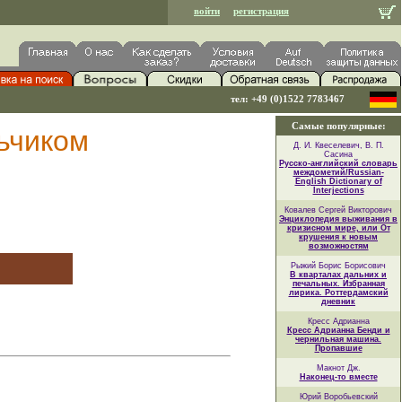
войти
регистрация
тел: +49 (0)1522 7783467
Самые популярные:
ьчиком
Д. И. Квеселевич, В. П.
Сасина
Русско-английский словарь
междометий/Russian-
English Dictionary of
Interjections
Ковалев Сергей Викторович
Энциклопедия выживания в
кризисном мире, или От
крушения к новым
возможностям
Рыжий Борис Борисович
В кварталах дальних и
печальных. Избранная
лирика. Роттердамский
дневник
Кресс Адрианна
Кресс Адрианна Бенди и
чернильная машина.
Пропавшие
Макнот Дж.
Наконец-то вместе
Юрий Воробьевский