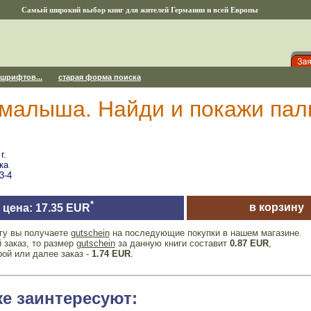
Самый широкий выбор книг для жителей Германии и всей Европы
 шрифтов...
старая форма поиска
 малыша. Найди и покажи пал
г.
ка
3-4
*
в корзину
цена: 17.35 EUR
игу вы получаете
gutschein
на последующие покупки в нашем магазине.
 заказ, то размер
gutschein
за данную книги составит
0.87 EUR
,
рой или далее заказ -
1.74 EUR
.
же заинтересуют: