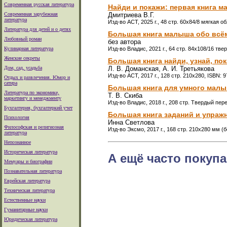
Современная русская литература
Найди и покажи: первая книга м
Современная зарубежная
Дмитриева В.Г.
литература
Изд-во АСТ, 2025 г., 48 стр. 60x84/8 мягкая о
Литература для детей и о детях
Большая книга малыша обо всём 
Любовный роман
без автора
Кулинарная литература
Изд-во Владис, 2021 г., 64 стр. 84x108/16 тв
Женские секреты
Большая книга найди, узнай, по
Дом, сад, усадьба
Л. В. Доманская, А. И. Третьякова
Изд-во АСТ, 2017 г., 128 стр. 210x280, ISBN: 
Отдых и развлечения. Юмор и
сатира
Большая книга для умного мал
Литература по экономике,
Т. В. Скиба
маркетингу и менеджменту
Изд-во Владис, 2018 г., 208 стр. Твердый пер
Бухгалтерия, бухгалтеркий учет
Большая книга заданий и упраж
Психология
Инна Светлова
Философская и религиозная
Изд-во Эксмо, 2017 г., 168 стр. 210x280 мм 
литература
Непознанное
Историческая литература
А ещё часто покупа
Мемуары и биографии
Познавательная литература
Еврейская литература
Техническая литература
Естественные науки
Гуманитарные науки
Юридическая литература