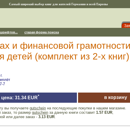
Самый широкий выбор книг для жителей Германии и всей Европы
 шрифтов...
старая форма поиска
ах и финансовой грамотност
 детей (комплект из 2-х книг)
г.
реплёт
7-7
*
в корзину
цена: 31.34 EUR
игу вы получаете
gutschein
на последующие покупки в нашем магазине.
 заказ, то размер
gutschein
за данную книги составит
1.57 EUR
,
рой или далее заказ -
3.13 EUR
.