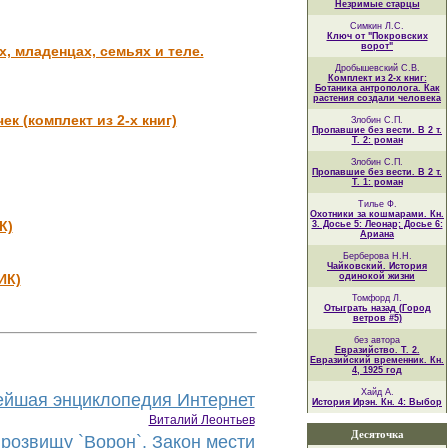
Незримые старцы
Симкин Л.С.
Ключ от "Покровских
ворот"
, младенцах, семьях и теле.
Дробышевский С.В.
Комплект из 2-х книг:
Ботаника антрополога. Как
растения создали человека
к (комплект из 2-х книг)
Злобин С.П.
Пропавшие без вести. В 2 т.
Т. 2: роман
Злобин С.П.
Пропавшие без вести. В 2 т.
Т. 1: роман
Тилье Ф.
Охотники за кошмарами. Кн.
К)
3. Досье 5: Леонар; Досье 6:
Ариана
Берберова Н.Н.
Чайковский. История
ИК)
одинокой жизни
Томфорд Л.
Отыграть назад (Город
ветров #5)
без автора
Евразийство. Т. 2.
Евразийский временник. Кн.
4, 1925 год
Хайд А.
йшая энциклопедия Интернет
История Ирэн. Кн. 4: Выбор
Виталий Леонтьев
Десяточка
розвищу `Ворон`. Закон мести