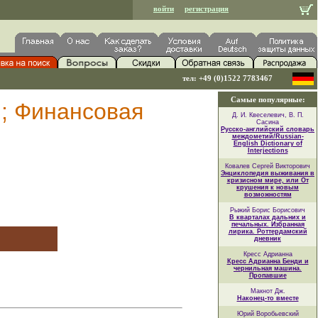
войти
регистрация
тел: +49 (0)1522 7783467
Самые популярные:
и; Финансовая
Д. И. Квеселевич, В. П.
Сасина
Русско-английский словарь
междометий/Russian-
English Dictionary of
Interjections
Ковалев Сергей Викторович
Энциклопедия выживания в
кризисном мире, или От
крушения к новым
возможностям
Рыжий Борис Борисович
В кварталах дальних и
печальных. Избранная
лирика. Роттердамский
дневник
Кресс Адрианна
Кресс Адрианна Бенди и
чернильная машина.
Пропавшие
Макнот Дж.
Наконец-то вместе
Юрий Воробьевский