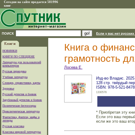
Сегодня на сайте продается 581996
книг
ПОИСК
Если у вас нет русских
Книга о финанс
НОВИНКИ
грамотность для
КНИГИ ПО СПЕЦЦЕНЕ
Литература для пользователей
компьютеров
Лосева Е.
Русская периодика
Учебная литература
Изд-во Владис. 2025 
128 стр. твёрдый пе
Словари, справочники, карты
ISBN: 978-5-521-8478
Здоровье
1330576
Русский детектив и боевик
Зарубежный детектив и боевик
Политические бестселлеры
Приключенческая литература
* Приобретая эту кн
Если это ваш первый
Фантастика, фэнтези, мифы и
легенды
если же это ваш вто
Русская классика
Классика мировой литературы