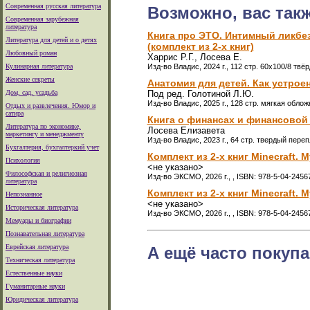
Современная русская литература
Возможно, вас так
Современная зарубежная
литература
Книга про ЭТО. Интимный ликбез
Литература для детей и о детях
(комплект из 2-х книг)
Любовный роман
Харрис Р.Г., Лосева Е.
Кулинарная литература
Изд-во Владис, 2024 г., 112 стр. 60х100/8 твё
Женские секреты
Анатомия для детей. Как устроен
Дом, сад, усадьба
Под ред. Голотиной Л.Ю.
Изд-во Владис, 2025 г., 128 стр. мягкая облож
Отдых и развлечения. Юмор и
сатира
Книга о финансах и финансовой
Литература по экономике,
Лосева Елизавета
маркетингу и менеджменту
Изд-во Владис, 2023 г., 64 стр. твердый переп
Бухгалтерия, бухгалтеркий учет
Комплект из 2-х книг Minecraft.
Психология
<не указано>
Философская и религиозная
Изд-во ЭКСМО, 2026 г., , ISBN: 978-5-04-2456
литература
Комплект из 2-х книг Minecraft.
Непознанное
<не указано>
Историческая литература
Изд-во ЭКСМО, 2026 г., , ISBN: 978-5-04-2456
Мемуары и биографии
Познавательная литература
Еврейская литература
А ещё часто покупа
Техническая литература
Естественные науки
Гуманитарные науки
Юридическая литература