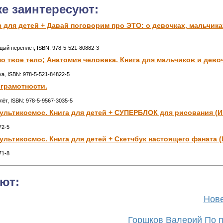
же заинтересуют:
 для детей + Давай поговорим про ЭТО: о девочках, мальчиках
рдый переплёт, ISBN: 978-5-521-80882-3
о твое тело; Анатомия человека. Книга для мальчиков и девоче
ка, ISBN: 978-5-521-84822-5
 грамотности.
лёт, ISBN: 978-5-9567-3035-5
 Мультикосмос. Книга для детей + СУПЕРБЛОК для рисования (И
72-5
 Мультикосмос. Книга для детей + Скетчбук настоящего фаната (
71-8
ют:
Нове
Горшков Валерий По п