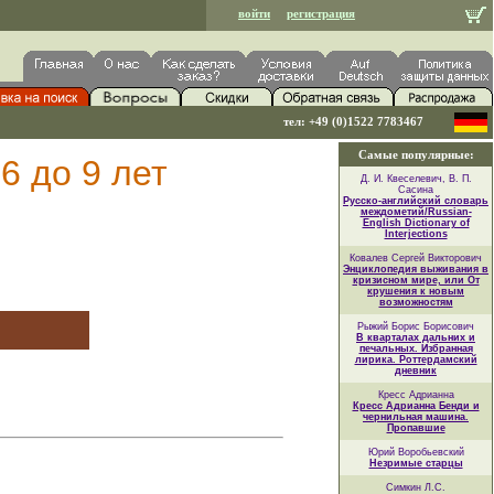
войти
регистрация
тел: +49 (0)1522 7783467
Самые популярные:
6 до 9 лет
Д. И. Квеселевич, В. П.
Сасина
Русско-английский словарь
междометий/Russian-
English Dictionary of
Interjections
Ковалев Сергей Викторович
Энциклопедия выживания в
кризисном мире, или От
крушения к новым
возможностям
Рыжий Борис Борисович
В кварталах дальних и
печальных. Избранная
лирика. Роттердамский
дневник
Кресс Адрианна
Кресс Адрианна Бенди и
чернильная машина.
Пропавшие
Юрий Воробьевский
Незримые старцы
Симкин Л.С.