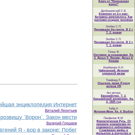
Ключ от "Покровских
ворот"
Дробышевский С.В.
Комплект из 2-х книг:
Ботаника антрополога. Как
растения создали человека
Злобин С.П.
Пропавшие без вести. В 2 т.
Т. 2: роман
Злобин С.П.
Пропавшие без вести. В 2 т.
Т. 1: роман
Тилье Ф.
Охотники за кошмарами. Кн.
3. Досье 5: Леонар; Досье 6:
Ариана
Берберова Н.Н.
Чайковский. История
одинокой жизни
Томфорд Л.
Отыграть назад (Город
ветров #5)
без автора
Евразийство. Т. 2.
Евразийский временник. Кн.
4, 1925 год
йшая энциклопедия Интернет
Хайд А.
Виталий Леонтьев
История Ирэн. Кн. 4: Выбор
розвищу `Ворон`. Закон мести
Панфилов Ф.М.
Фантастическая Русь. От
Валерий Горшков
кикимор романтизма до
славянского киберпанка.
гений Я - вор в законе: Побег
Славянские мифы и
фольклор в искусстве и