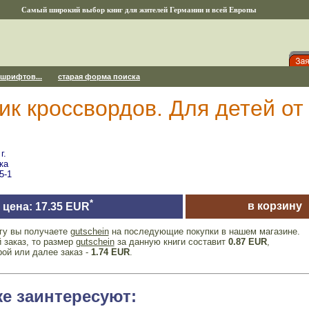
Самый широкий выбор книг для жителей Германии и всей Европы
 шрифтов...
старая форма поиска
к кроссвордов. Для детей от 
г.
ка
5-1
*
в корзину
цена: 17.35 EUR
игу вы получаете
gutschein
на последующие покупки в нашем магазине.
 заказ, то размер
gutschein
за данную книги составит
0.87 EUR
,
рой или далее заказ -
1.74 EUR
.
же заинтересуют: