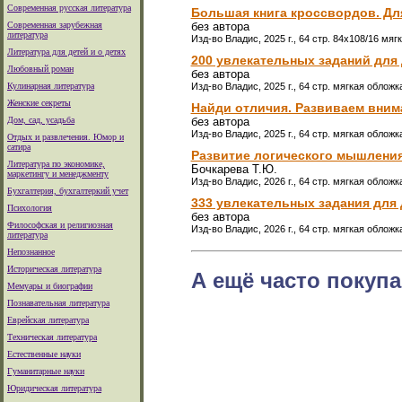
Современная русская литература
Большая книга кроссвордов. Для
Современная зарубежная
без автора
литература
Изд-во Владис, 2025 г., 64 стр. 84х108/16 мяг
Литература для детей и о детях
200 увлекательных заданий для 
Любовный роман
без автора
Кулинарная литература
Изд-во Владис, 2025 г., 64 стр. мягкая обложк
Женские секреты
Найди отличия. Развиваем вниман
Дом, сад, усадьба
без автора
Изд-во Владис, 2025 г., 64 стр. мягкая обложк
Отдых и развлечения. Юмор и
сатира
Развитие логического мышления.
Литература по экономике,
Бочкарева Т.Ю.
маркетингу и менеджменту
Изд-во Владис, 2026 г., 64 стр. мягкая обложк
Бухгалтерия, бухгалтеркий учет
333 увлекательных задания для 
Психология
без автора
Философская и религиозная
Изд-во Владис, 2026 г., 64 стр. мягкая обложк
литература
Непознанное
Историческая литература
А ещё часто покупа
Мемуары и биографии
Познавательная литература
Еврейская литература
Техническая литература
Естественные науки
Гуманитарные науки
Юридическая литература