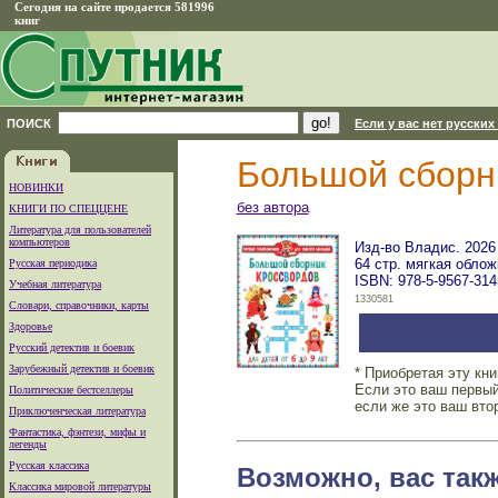
Сегодня на сайте продается 581996
книг
ПОИСК
Если у вас нет русских
Большой сборни
НОВИНКИ
без автора
КНИГИ ПО СПЕЦЦЕНЕ
Литература для пользователей
компьютеров
Изд-во Владис. 2026 
64 стр. мягкая облож
Русская периодика
ISBN: 978-5-9567-314
Учебная литература
1330581
Словари, справочники, карты
Здоровье
Русский детектив и боевик
Зарубежный детектив и боевик
* Приобретая эту кн
Если это ваш первый
Политические бестселлеры
если же это ваш вто
Приключенческая литература
Фантастика, фэнтези, мифы и
легенды
Русская классика
Возможно, вас так
Классика мировой литературы