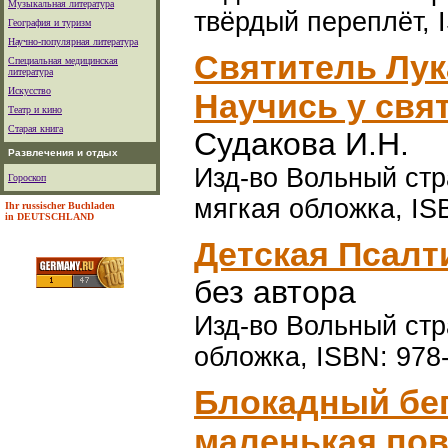
Музыкальная литература
твёрдый переплёт, 
География и туризм
Научно-популярная литература
Святитель Лук
Специальная медицинская
литература
Искусство
Научись у свят
Театр и кино
Старая книга
Судакова И.Н.
Развлечения и отдых
Изд-во Вольный стра
Гороскоп
мягкая обложка, IS
Ihr russischer Buchladen
in DEUTSCHLAND
Детская Псалти
без автора
Изд-во Вольный стра
обложка, ISBN: 978
Блокадный бег
маленькая пове