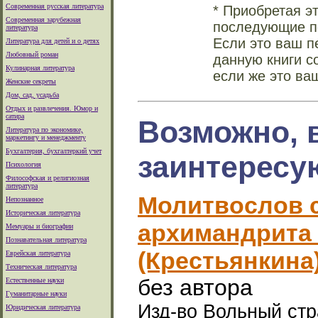
Современная русская литература
* Приобретая э
Современная зарубежная
последующие по
литература
Если это ваш п
Литература для детей и о детях
Любовный роман
данную книги с
Кулинарная литература
если же это ва
Женские секреты
Дом, сад, усадьба
Отдых и развлечения. Юмор и
сатира
Возможно, 
Литература по экономике,
маркетингу и менеджменту
Бухгалтерия, бухгалтеркий учет
заинтересу
Психология
Философская и религиозная
литература
Молитвослов 
Непознанное
Историческая литература
архимандрита
Мемуары и биографии
Познавательная литература
(Крестьянкина)
Еврейская литература
Техническая литература
без автора
Естественные науки
Гуманитарные науки
Изд-во Вольный стра
Юридическая литература