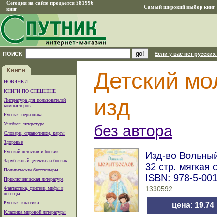
Сегодня на сайте продается 581996
Самый широкий выбор книг д
книг
ПОИСК
Если у вас нет русских
Детский мо
НОВИНКИ
КНИГИ ПО СПЕЦЦЕНЕ
изд
Литература для пользователей
компьютеров
Русская периодика
Учебная литература
без автора
Словари, справочники, карты
Здоровье
Русский детектив и боевик
Изд-во Вольный 
Зарубежный детектив и боевик
32 стр. мягкая 
Политические бестселлеры
ISBN: 978-5-00
Приключенческая литература
Фантастика, фэнтези, мифы и
1330592
легенды
Русская классика
цена: 19.74
Классика мировой литературы