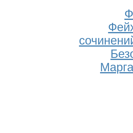
Ф
Фейх
сочинений
Без
Марга