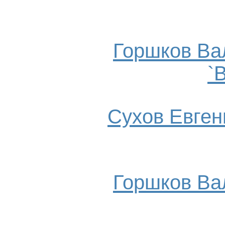
Горшков Ва
`
Сухов Евгени
Горшков Ва