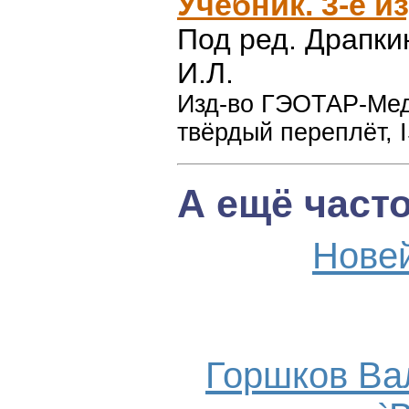
Учебник. 3-е из
Под ред. Драпки
И.Л.
Изд-во ГЭОТАР-Медиа
твёрдый переплёт, 
А ещё част
Нове
Горшков Ва