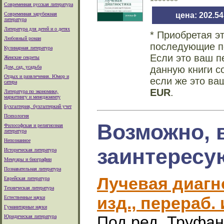
Современная русская литература
Современная зарубежная
цена: 202.5
литература
Литература для детей и о детях
* Приобретая э
Любовный роман
последующие по
Кулинарная литература
Если это ваш п
Женские секреты
Дом, сад, усадьба
данную книги с
Отдых и развлечения. Юмор и
если же это ва
сатира
EUR
.
Литература по экономике,
маркетингу и менеджменту
Бухгалтерия, бухгалтеркий учет
Психология
Возможно, 
Философская и религиозная
литература
Непознанное
заинтересу
Историческая литература
Мемуары и биографии
Познавательная литература
Лучевая диагно
Еврейская литература
Техническая литература
изд., перераб.
Естественные науки
Гуманитарные науки
Под ред. Труфан
Юридическая литература