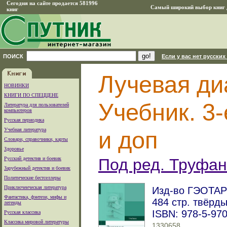
Сегодня на сайте продается 581996
Самый широкий выбор книг д
книг
ПОИСК
Если у вас нет русских
Лучевая ди
НОВИНКИ
КНИГИ ПО СПЕЦЦЕНЕ
Учебник. 3-
Литература для пользователей
компьютеров
Русская периодика
Учебная литература
и доп
Словари, справочники, карты
Здоровье
Русский детектив и боевик
Под ред. Труфан
Зарубежный детектив и боевик
Политические бестселлеры
Приключенческая литература
Изд-во ГЭОТАР-
Фантастика, фэнтези, мифы и
484 стр. твёрд
легенды
ISBN: 978-5-97
Русская классика
Классика мировой литературы
1330658