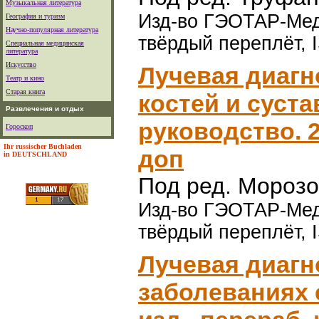
Музыкальная литература
Изд-во ГЭОТАР-Медиа
География и туризм
Научно-популярная литература
твёрдый переплёт, 
Специальная медицинская
литература
Искусство
Лучевая диагн
Театр и кино
Старая книга
костей и суст
Развлечения и отдых
руководство. 2
Гороскоп
Ihr russischer Buchladen
доп
in DEUTSCHLAND
Под ред. Морозов
Изд-во ГЭОТАР-Медиа
твёрдый переплёт, 
Лучевая диагн
заболеваниях 