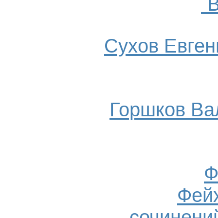
`
Сухов Евгени
Горшков Ва
Ф
Фейх
сочинений