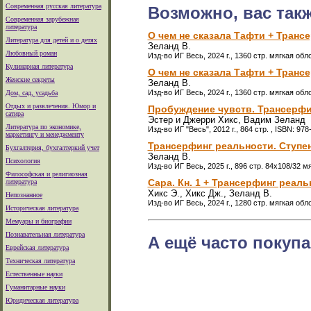
Современная русская литература
Возможно, вас так
Современная зарубежная
литература
О чем не сказала Тафти + Трансер
Литература для детей и о детях
Зеланд В.
Любовный роман
Изд-во ИГ Весь, 2024 г., 1360 стр. мягкая обл
Кулинарная литература
О чем не сказала Тафти + Трансе
Женские секреты
Зеланд В.
Изд-во ИГ Весь, 2024 г., 1360 стр. мягкая обл
Дом, сад, усадьба
Отдых и развлечения. Юмор и
Пробуждение чувств. Трансерфинг
сатира
Эстер и Джерри Хикс, Вадим Зеланд
Литература по экономике,
Изд-во ИГ "Весь", 2012 г., 864 стр. , ISBN: 9
маркетингу и менеджменту
Трансерфинг реальности. Ступени 
Бухгалтерия, бухгалтеркий учет
Зеланд В.
Психология
Изд-во ИГ Весь, 2025 г., 896 стр. 84х108/32 м
Философская и религиозная
Сара. Кн. 1 + Трансерфинг реально
литература
Хикс Э., Хикс Дж., Зеланд В.
Непознанное
Изд-во ИГ Весь, 2024 г., 1280 стр. мягкая обл
Историческая литература
Мемуары и биографии
Познавательная литература
А ещё часто покупа
Еврейская литература
Техническая литература
Естественные науки
Гуманитарные науки
Юридическая литература