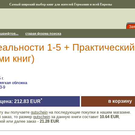
Самый широкий выбор книг для жителей Германии и всей Европы
 шрифтов...
старая форма поиска
альности 1-5 + Практический
ми книг)
 г.
мягкая обложка
3-9
*
в корзину
цена: 212.83 EUR
игу вы получаете
gutschein
на последующие покупки в нашем магазине.
 заказ, то размер
gutschein
за данную книги составит
10.64 EUR
,
рой или далее заказ -
21.28 EUR
.