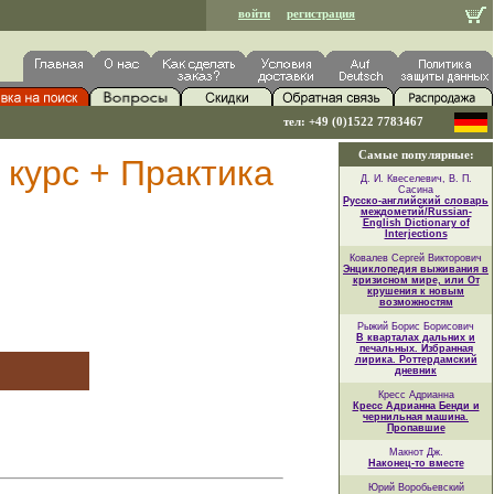
войти
регистрация
тел: +49 (0)1522 7783467
Самые популярные:
 курс + Практика
Д. И. Квеселевич, В. П.
Сасина
Русско-английский словарь
междометий/Russian-
English Dictionary of
Interjections
Ковалев Сергей Викторович
Энциклопедия выживания в
кризисном мире, или От
крушения к новым
возможностям
Рыжий Борис Борисович
В кварталах дальних и
печальных. Избранная
лирика. Роттердамский
дневник
Кресс Адрианна
Кресс Адрианна Бенди и
чернильная машина.
Пропавшие
Макнот Дж.
Наконец-то вместе
Юрий Воробьевский