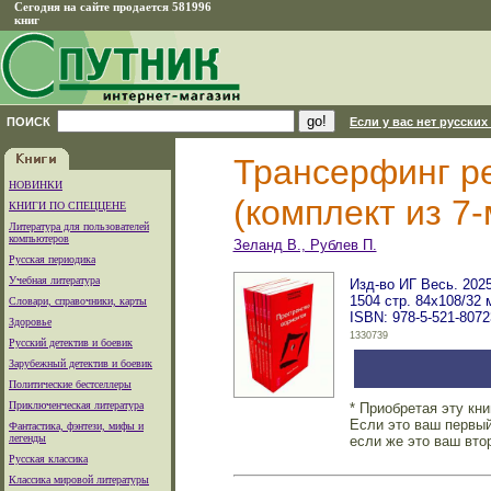
Сегодня на сайте продается 581996
книг
ПОИСК
Если у вас нет русских
Трансерфинг ре
НОВИНКИ
(комплект из 7-
КНИГИ ПО СПЕЦЦЕНЕ
Литература для пользователей
компьютеров
Зеланд В., Рублев П.
Русская периодика
Учебная литература
Изд-во ИГ Весь. 2025
1504 стр. 84х108/32 
Словари, справочники, карты
ISBN: 978-5-521-8072
Здоровье
1330739
Русский детектив и боевик
Зарубежный детектив и боевик
Политические бестселлеры
Приключенческая литература
* Приобретая эту кн
Если это ваш первый
Фантастика, фэнтези, мифы и
легенды
если же это ваш вто
Русская классика
Классика мировой литературы