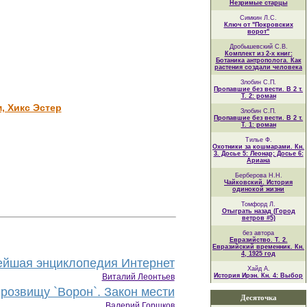
Незримые старцы
Симкин Л.С.
Ключ от "Покровских
ворот"
Дробышевский С.В.
Комплект из 2-х книг:
Ботаника антрополога. Как
растения создали человека
Злобин С.П.
Пропавшие без вести. В 2 т.
Т. 2: роман
, Хикс Эстер
Злобин С.П.
Пропавшие без вести. В 2 т.
Т. 1: роман
Тилье Ф.
Охотники за кошмарами. Кн.
3. Досье 5: Леонар; Досье 6:
Ариана
Берберова Н.Н.
Чайковский. История
одинокой жизни
Томфорд Л.
Отыграть назад (Город
ветров #5)
без автора
Евразийство. Т. 2.
Евразийский временник. Кн.
4, 1925 год
йшая энциклопедия Интернет
Хайд А.
Виталий Леонтьев
История Ирэн. Кн. 4: Выбор
розвищу `Ворон`. Закон мести
Десяточка
Валерий Горшков