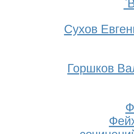
`
Сухов Евгени
Горшков Ва
Ф
Фейх