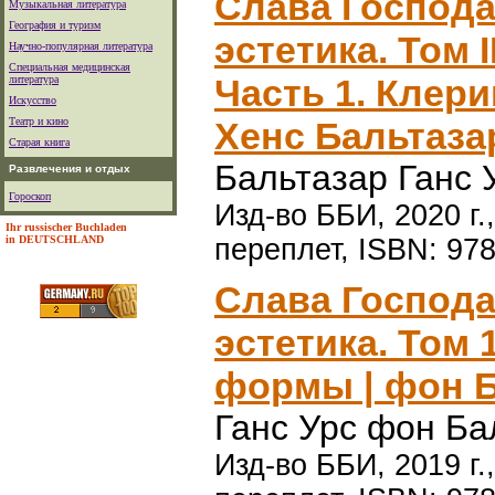
Слава Господа
Музыкальная литература
География и туризм
эстетика. Том 
Научно-популярная литература
Специальная медицинская
Часть 1. Клери
литература
Искусство
Театр и кино
Хенс Бальтаза
Старая книга
Бальтазар Ганс 
Развлечения и отдых
Гороскоп
Изд-во ББИ, 2020 г.
Ihr russischer Buchladen
in DEUTSCHLAND
переплет, ISBN: 978
Слава Господа
эстетика. Том 
формы | фон Б
Ганс Урс фон Ба
Изд-во ББИ, 2019 г.