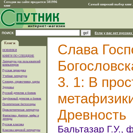
Сегодня на сайте продается 581996
Самый широкий выбор книг д
книг
ПОИСК
Если у вас нет русских
Слава Госп
НОВИНКИ
КНИГИ ПО СПЕЦЦЕНЕ
Богословска
Литература для пользователей
компьютеров
Русская периодика
Учебная литература
3. 1: В про
Словари, справочники, карты
Здоровье
метафизики.
Русский детектив и боевик
Зарубежный детектив и боевик
Политические бестселлеры
Древность
Приключенческая литература
Фантастика, фэнтези, мифы и
легенды
Русская классика
Бальтазар Г.У., 
Классика мировой литературы