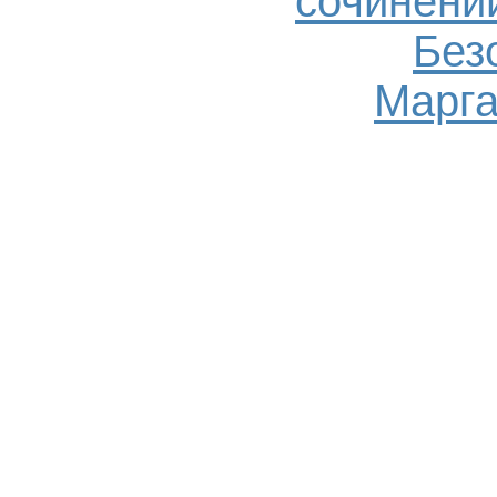
сочинений
Без
Марга