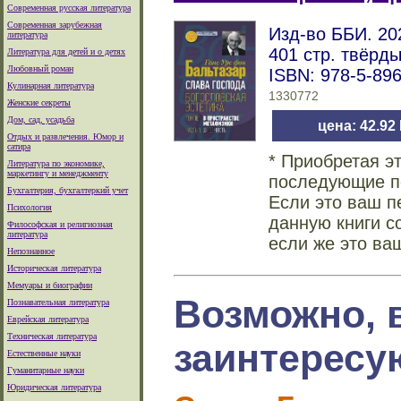
Современная русская литература
Современная зарубежная
Изд-во ББИ. 202
литература
401 стр. твёрд
Литература для детей и о детях
Любовный роман
ISBN: 978-5-89
Кулинарная литература
1330772
Женские секреты
Дом, сад, усадьба
цена: 42.92
Отдых и развлечения. Юмор и
сатира
* Приобретая э
Литература по экономике,
маркетингу и менеджменту
последующие по
Бухгалтерия, бухгалтеркий учет
Если это ваш п
Психология
данную книги с
Философская и религиозная
литература
если же это ва
Непознанное
Историческая литература
Мемуары и биографии
Возможно, 
Познавательная литература
Еврейская литература
Техническая литература
заинтересу
Естественные науки
Гуманитарные науки
Юридическая литература