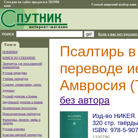
Сегодня на сайте продается 581996
Самый широкий выбор книг д
книг
ПОИСК
Если у вас нет русских
Псалтирь в
НОВИНКИ
КНИГИ ПО СПЕЦЦЕНЕ
переводе и
Литература для пользователей
компьютеров
Русская периодика
Учебная литература
Амвросия (
Словари, справочники, карты
Здоровье
Русский детектив и боевик
без автора
Зарубежный детектив и боевик
Политические бестселлеры
Приключенческая литература
Изд-во НИКЕЯ. 
Фантастика, фэнтези, мифы и
320 стр. твёрд
легенды
ISBN: 978-5-90
Русская классика
Классика мировой литературы
1330796