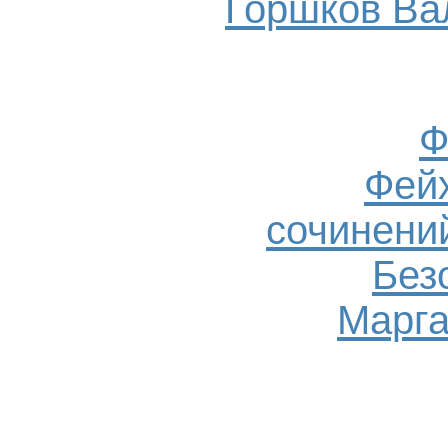
Горшков Ва
Ф
Фейх
сочинений
Без
Марга