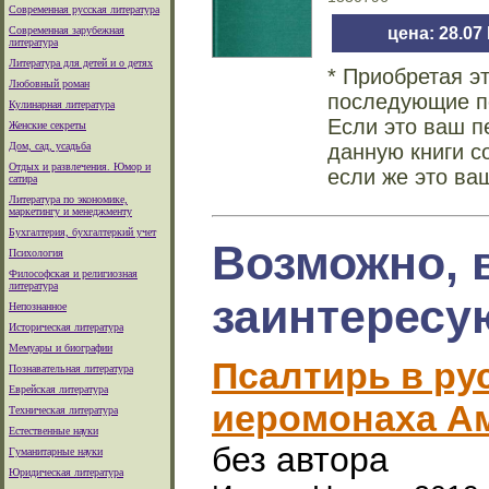
Современная русская литература
Современная зарубежная
цена: 28.07
литература
Литература для детей и о детях
* Приобретая э
Любовный роман
последующие по
Кулинарная литература
Если это ваш п
Женские секреты
Дом, сад, усадьба
данную книги с
Отдых и развлечения. Юмор и
если же это ва
сатира
Литература по экономике,
маркетингу и менеджменту
Бухгалтерия, бухгалтеркий учет
Возможно, 
Психология
Философская и религиозная
литература
заинтересу
Непознанное
Историческая литература
Мемуары и биографии
Псалтирь в ру
Познавательная литература
Еврейская литература
иеромонаха Ам
Техническая литература
Естественные науки
без автора
Гуманитарные науки
Юридическая литература