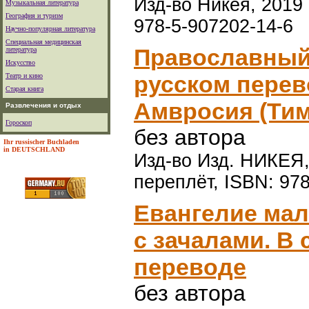
Изд-во Никея, 2019 г
Музыкальная литература
География и туризм
978-5-907202-14-6
Научно-популярная литература
Специальная медицинская
Православный
литература
Искусство
русском перев
Театр и кино
Старая книга
Амвросия (Тим
Развлечения и отдых
Гороскоп
без автора
Ihr russischer Buchladen
in DEUTSCHLAND
Изд-во Изд. НИКЕЯ, 
переплёт, ISBN: 97
Евангелие мал
с зачалами. В
переводе
без автора