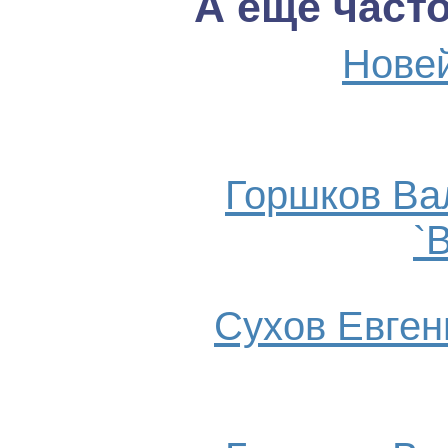
А ещё част
Нове
Горшков Ва
`
Сухов Евгени