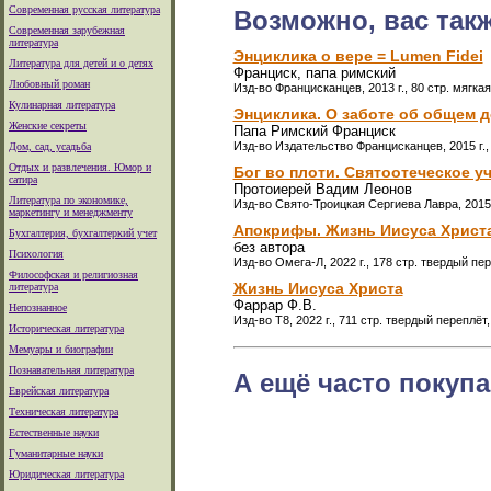
Современная русская литература
Возможно, вас так
Современная зарубежная
литература
Энциклика о вере = Lumen Fidei
Литература для детей и о детях
Франциск, папа римский
Любовный роман
Изд-во Францисканцев, 2013 г., 80 стр. мягка
Кулинарная литература
Энциклика. О заботе об общем 
Женские секреты
Папа Римский Франциск
Изд-во Издательство Францисканцев, 2015 г., 
Дом, сад, усадьба
Отдых и развлечения. Юмор и
Бог во плоти. Святоотеческое у
сатира
Протоиерей Вадим Леонов
Литература по экономике,
Изд-во Свято-Троицкая Сергиева Лавра, 2015 
маркетингу и менеджменту
Апокрифы. Жизнь Иисуса Христ
Бухгалтерия, бухгалтеркий учет
без автора
Психология
Изд-во Омега-Л, 2022 г., 178 стр. твердый пе
Философская и религиозная
Жизнь Иисуса Христа
литература
Фаррар Ф.В.
Непознанное
Изд-во Т8, 2022 г., 711 стр. твердый переплёт
Историческая литература
Мемуары и биографии
Познавательная литература
А ещё часто покупа
Еврейская литература
Техническая литература
Естественные науки
Гуманитарные науки
Юридическая литература