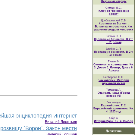
Незримые старцы
Симкин Л.С.
Ключ от "Покровских
ворот"
Дробышевский С.В.
Комплект из 2-х книг:
Ботаника антрополога. Как
растения создали человека
Злобин С.П.
Пропавшие без вести. В 2 т.
Т. 2: роман
Злобин С.П.
Пропавшие без вести. В 2 т.
Т. 1: роман
Тилье Ф.
Охотники за кошмарами. Кн.
3. Досье 5: Леонар; Досье 6:
Ариана
Берберова Н.Н.
Чайковский. История
одинокой жизни
Томфорд Л.
Отыграть назад (Город
ветров #5)
без автора
Евразийство. Т. 2.
Евразийский временник. Кн.
4, 1925 год
йшая энциклопедия Интернет
Хайд А.
Виталий Леонтьев
История Ирэн. Кн. 4: Выбор
розвищу `Ворон`. Закон мести
Десяточка
Валерий Горшков