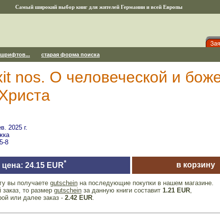
Самый широкий выбор книг для жителей Германии и всей Европы
 шрифтов...
старая форма поиска
xit nos. О человеческой и бо
 Христа
. 2025 г.
жка
5-8
*
в корзину
цена: 24.15 EUR
игу вы получаете
gutschein
на последующие покупки в нашем магазине.
 заказ, то размер
gutschein
за данную книги составит
1.21 EUR
,
рой или далее заказ -
2.42 EUR
.