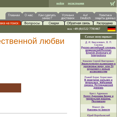
войти
регистрация
тел: +49 (0)1522 7783467
Самые популярные:
жественной любви
Д. И. Квеселевич, В. П.
Сасина
Русско-английский словарь
междометий/Russian-
English Dictionary of
Interjections
Ковалев Сергей Викторович
Энциклопедия выживания в
кризисном мире, или От
крушения к новым
возможностям
Рыжий Борис Борисович
В кварталах дальних и
печальных. Избранная
лирика. Роттердамский
дневник
Кресс Адрианна
Кресс Адрианна Бенди и
чернильная машина.
Пропавшие
Макнот Дж.
Наконец-то вместе
Юрий Воробьевский