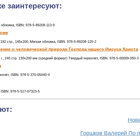
же заинтересуют:
я обложка, ISBN: 978-5-89208-113-9
доме
192 стр., 145x200, Мягкая обложка, ISBN: 978-5-89208-125-2
чение о человеческой природе Господа нашего Иисуса Христа
г., 240 стр. 130х200 мм (средний формат) Твердый переплет, ISBN: 978-5-00009-050-3
а
реплёт, ISBN: 978-5-370-05040-4
, ISBN: 978-5-517-07323-5
ют:
Нове
Горшков Валерий По п