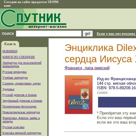
Сегодня на сайте продается 581996
книг
ПОИСК
Если у вас нет русских
Энциклика Dile
НОВИНКИ
сердца Иисуса
КНИГИ ПО СПЕЦЦЕНЕ
Литература для пользователей
компьютеров
Франциск, папа римский
Русская периодика
Учебная литература
Изд-во Францисканцев
144 стр. мягкая обло
Словари, справочники, карты
ISBN: 978-5-89208-16
Здоровье
1330809
Русский детектив и боевик
Зарубежный детектив и боевик
Политические бестселлеры
Приключенческая литература
* Приобретая эту кн
Если это ваш первый
Фантастика, фэнтези, мифы и
легенды
если же это ваш вто
Русская классика
Классика мировой литературы