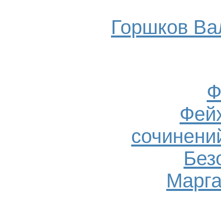
Горшков Ва
Ф
Фейх
сочинений
Без
Марга