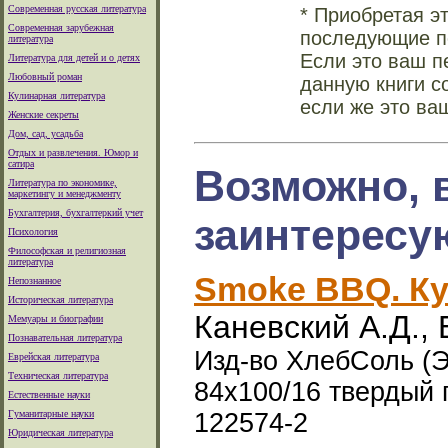
Современная русская литература
* Приобретая э
Современная зарубежная
последующие по
литература
Если это ваш п
Литература для детей и о детях
Любовный роман
данную книги с
Кулинарная литература
если же это ва
Женские секреты
Дом, сад, усадьба
Отдых и развлечения. Юмор и
сатира
Возможно, 
Литература по экономике,
маркетингу и менеджменту
Бухгалтерия, бухгалтеркий учет
заинтересу
Психология
Философская и религиозная
литература
Smoke BBQ. Ку
Непознанное
Историческая литература
Каневский А.Д., 
Мемуары и биографии
Познавательная литература
Изд-во ХлебСоль (Эк
Еврейская литература
Техническая литература
84x100/16 твердый 
Естественные науки
Гуманитарные науки
122574-2
Юридическая литература