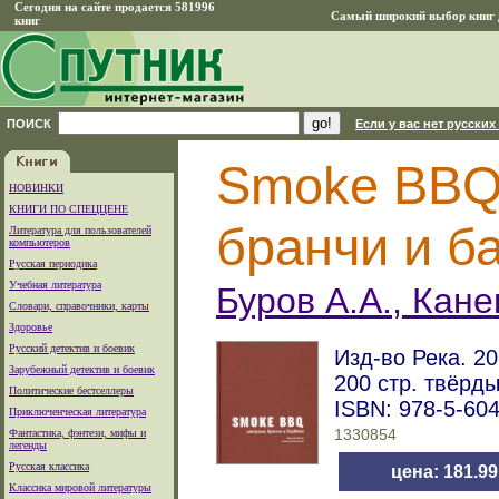
Сегодня на сайте продается 581996
Самый широкий выбор книг д
книг
ПОИСК
Если у вас нет русских
Smoke BBQ:
НОВИНКИ
КНИГИ ПО СПЕЦЦЕНЕ
бранчи и б
Литература для пользователей
компьютеров
Русская периодика
Учебная литература
Буров А.А., Кане
Словари, справочники, карты
Здоровье
Русский детектив и боевик
Изд-во Река. 20
Зарубежный детектив и боевик
200 стр. твёрд
Политические бестселлеры
ISBN: 978-5-60
Приключенческая литература
Фантастика, фэнтези, мифы и
1330854
легенды
Русская классика
цена: 181.9
Классика мировой литературы