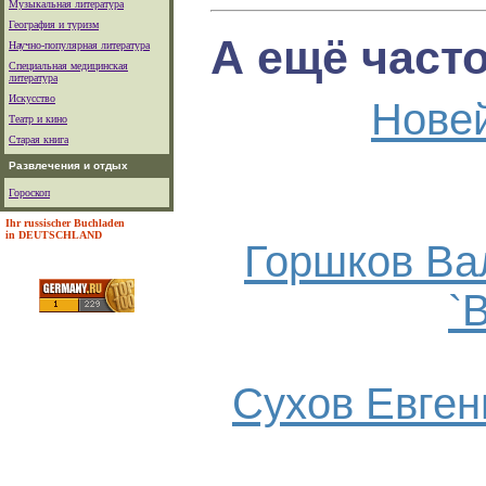
Музыкальная литература
География и туризм
А ещё част
Научно-популярная литература
Специальная медицинская
литература
Искусство
Нове
Театр и кино
Старая книга
Развлечения и отдых
Гороскоп
Ihr russischer Buchladen
in DEUTSCHLAND
Горшков Ва
`
Сухов Евгени