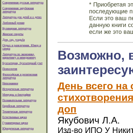
Современная русская литература
* Приобретая э
Современная зарубежная
последующие по
литература
Если это ваш п
Литература для детей и о детях
Любовный роман
данную книги с
Кулинарная литература
если же это ва
Женские секреты
Дом, сад, усадьба
Отдых и развлечения. Юмор и
сатира
Возможно, 
Литература по экономике,
маркетингу и менеджменту
Бухгалтерия, бухгалтеркий учет
заинтересу
Психология
Философская и религиозная
литература
День всего на 
Непознанное
Историческая литература
стихотворения. 
Мемуары и биографии
Познавательная литература
доп
Еврейская литература
Техническая литература
Якубович Л.А.
Естественные науки
Гуманитарные науки
Изд-во ИПО У Никитс
Юридическая литература