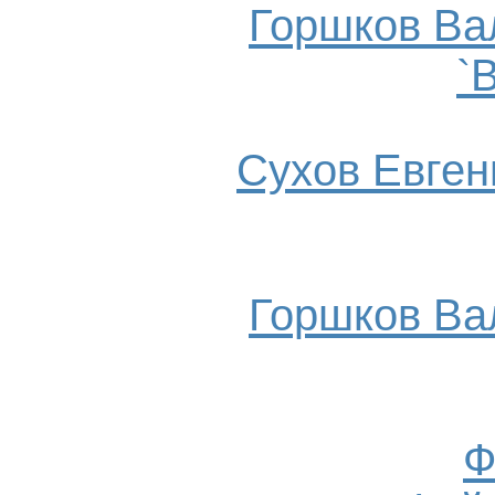
Горшков Ва
`
Сухов Евгени
Горшков Ва
Ф