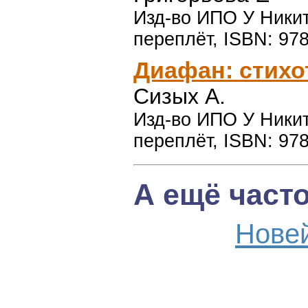
Изд-во ИПО У Никитс
переплёт, ISBN: 97
Диафан: стихо
Сизых А.
Изд-во ИПО У Никитс
переплёт, ISBN: 97
А ещё част
Нове