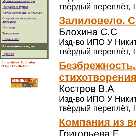
Музыкальная литература
твёрдый переплёт, 
География и туризм
Научно-популярная литература
Залиловело. 
Специальная медицинская
литература
Искусство
Блохина С.С
Театр и кино
Старая книга
Изд-во ИПО У Никитс
Развлечения и отдых
твёрдый переплёт, 
Гороскоп
Безбрежность
Ihr russischer Buchladen
in DEUTSCHLAND
стихотворения
Костров В.А
Изд-во ИПО У Никитс
твёрдый переплёт, 
Компания из в
Григорьева Е