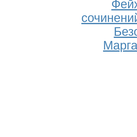
Фейх
сочинений
Без
Марга