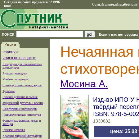
Сегодня на сайте продается 581996
Самый широкий выбор книг д
книг
ПОИСК
Если у вас нет русских
Нечаянная 
НОВИНКИ
КНИГИ ПО СПЕЦЦЕНЕ
стихотворе
Литература для пользователей
компьютеров
Русская периодика
Учебная литература
Мосина А.
Словари, справочники, карты
Здоровье
Русский детектив и боевик
Изд-во ИПО У Ни
Зарубежный детектив и боевик
твёрдый переп
Политические бестселлеры
ISBN: 978-5-00
Приключенческая литература
Фантастика, фэнтези, мифы и
1330882
легенды
Русская классика
цена: 35.03
Классика мировой литературы