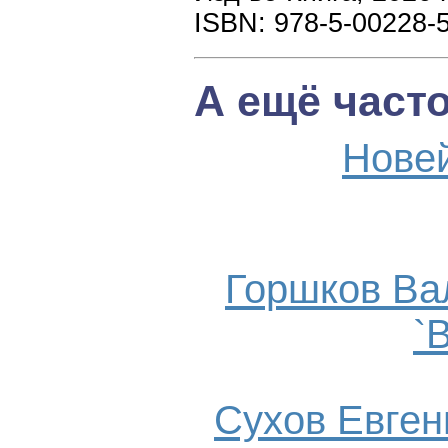
ISBN: 978-5-00228-
А ещё част
Нове
Горшков Ва
`
Сухов Евгени