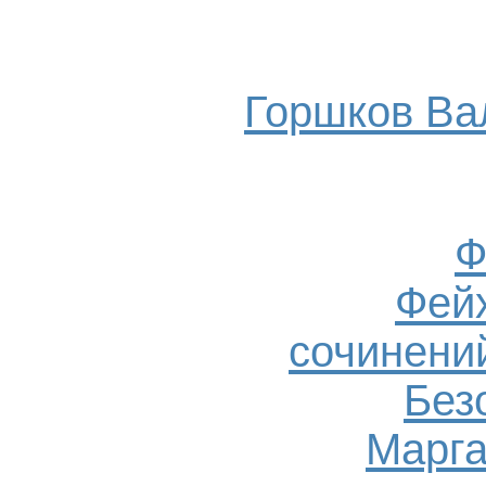
Горшков Ва
Ф
Фейх
сочинений
Без
Марга