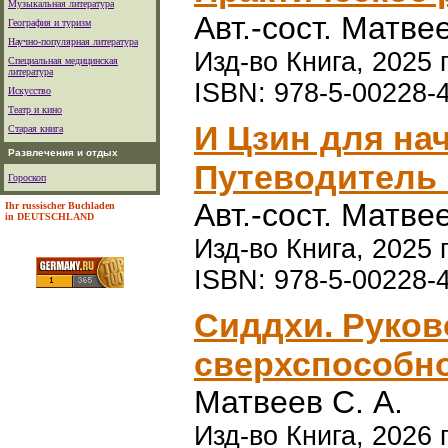
Музыкальная литература
Авт.-сост. Матве
География и туризм
Научно-популярная литература
Изд-во Книга, 2025 г
Специальная медицинская
литература
ISBN: 978-5-00228-
Искусство
Театр и кино
И Цзин для на
Старая книга
Развлечения и отдых
Путеводитель 
Гороскоп
Авт.-сост. Матве
Ihr russischer Buchladen
in DEUTSCHLAND
Изд-во Книга, 2025 г
ISBN: 978-5-00228-
Сиддхи. Руков
сверхспособн
Матвеев С. А.
Изд-во Книга, 2026 г