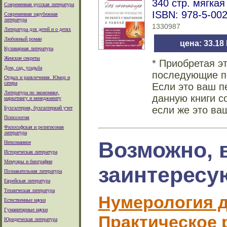
340 стр. мягка
Современная русская литература
ISBN: 978-5-00
Современная зарубежная
литература
1330987
Литература для детей и о детях
Любовный роман
цена: 33.18
Кулинарная литература
Женские секреты
* Приобретая э
Дом, сад, усадьба
последующие по
Отдых и развлечения. Юмор и
сатира
Если это ваш п
Литература по экономике,
данную книги с
маркетингу и менеджменту
если же это ва
Бухгалтерия, бухгалтеркий учет
Психология
Философская и религиозная
литература
Возможно, 
Непознанное
Историческая литература
Мемуары и биографии
заинтересу
Познавательная литература
Еврейская литература
Техническая литература
Нумерология 
Естественные науки
Гуманитарные науки
Практическое 
Юридическая литература