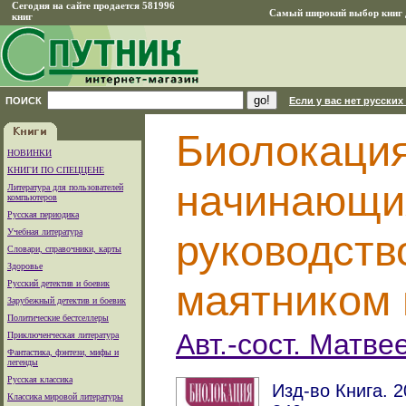
Сегодня на сайте продается 581996
Самый широкий выбор книг д
книг
ПОИСК
Если у вас нет русских
Биолокация
НОВИНКИ
КНИГИ ПО СПЕЦЦЕНЕ
начинающих
Литература для пользователей
компьютеров
Русская периодика
Учебная литература
руководств
Словари, справочники, карты
Здоровье
маятником 
Русский детектив и боевик
Зарубежный детектив и боевик
Политические бестселлеры
Авт.-сост. Матвее
Приключенческая литература
Фантастика, фэнтези, мифы и
легенды
Русская классика
Изд-во Книга. 2
Классика мировой литературы