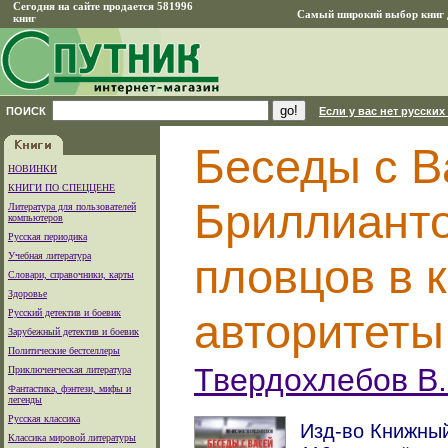
Сегодня на сайте продается 581996
Самый широкий выбор книг д
книг
ПОИСК
Если у вас нет русских
Беседы с В
НОВИНКИ
КНИГИ ПО СПЕЦЦЕНЕ
Бриллианто
Литература для пользователей
компьютеров
Русская периодика
Учебная литература
пловцов в 
Словари, справочники, карты
Здоровье
авторитеты
Русский детектив и боевик
Зарубежный детектив и боевик
Политические бестселлеры
Твердохлебов В.
Приключенческая литература
Фантастика, фэнтези, мифы и
легенды
Русская классика
Изд-во Книжный
Классика мировой литературы