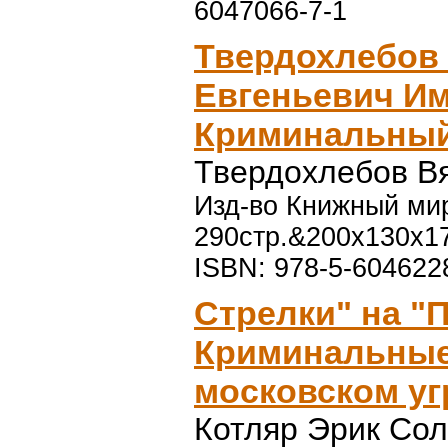
6047066-7-1
Твердохлебов
Евгеньевич И
Криминальный
Твердохлебов В
Изд-во Книжный мир,
290стр.&200x130x1
ISBN: 978-5-604622
Стрелки" на "П
Криминальные
московском уг
Котляр Эрик Со