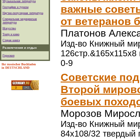
Музыкальная литература
важные совет
География и туризм
Научно-популярная литература
от ветеранов 
Специальная медицинская
литература
Искусство
Платонов Алекс
Театр и кино
Старая книга
Изд-во Книжный мир,
Развлечения и отдых
126стр.&165x115x8 
Гороскоп
0-9
Ihr russischer Buchladen
in DEUTSCHLAND
Советские по
Второй мирово
боевых поход
Морозов Миросл
Изд-во Книжный мир,
84x108/32 твердый 