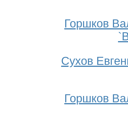
Горшков Ва
`
Сухов Евгени
Горшков Ва