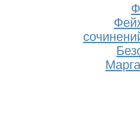
Ф
Фейх
сочинений
Без
Марга