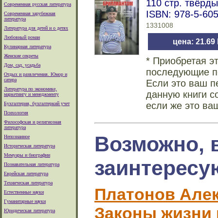
110 стр. твёрд
Современная русская литература
ISBN: 978-5-60
Современная зарубежная
литература
1331008
Литература для детей и о детях
Любовный роман
цена: 21.69
Кулинарная литература
Женские секреты
* Приобретая э
Дом, сад, усадьба
последующие по
Отдых и развлечения. Юмор и
сатира
Если это ваш п
Литература по экономике,
данную книги с
маркетингу и менеджменту
если же это ва
Бухгалтерия, бухгалтеркий учет
Психология
Философская и религиозная
литература
Возможно, 
Непознанное
Историческая литература
Мемуары и биографии
заинтересу
Познавательная литература
Еврейская литература
Техническая литература
Платонов Але
Естественные науки
Гуманитарные науки
Законы жизни 
Юридическая литература