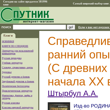
Сегодня на сайте продается 581996
Самый широкий выбор книг д
книг
ПОИСК
Если у вас нет русских
Справедлив
НОВИНКИ
КНИГИ ПО СПЕЦЦЕНЕ
ранний опы
Литература для пользователей
компьютеров
Русская периодика
Учебная литература
(С древних
Словари, справочники, карты
Здоровье
начала ХХ 
Русский детектив и боевик
Зарубежный детектив и боевик
Политические бестселлеры
Штырбул А.А.
Приключенческая литература
Фантастика, фэнтези, мифы и
легенды
Русская классика
Изд-во РОДИНА.
Классика мировой литературы