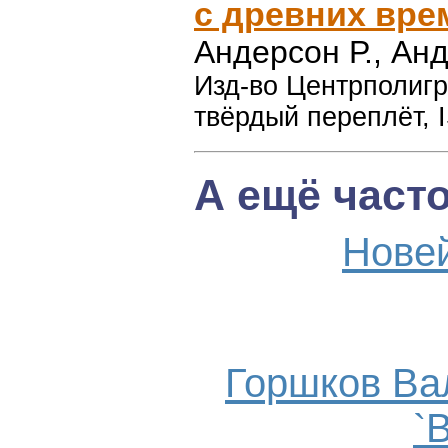
с древних врем
Андерсон Р., Ан
Изд-во Центрполигра
твёрдый переплёт, 
А ещё част
Нове
Горшков Ва
`