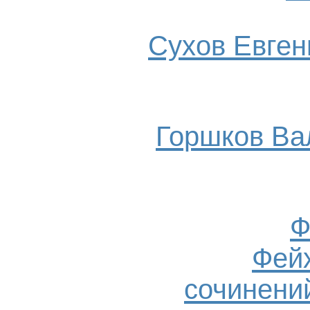
Сухов Евгени
Горшков Ва
Ф
Фейх
сочинений