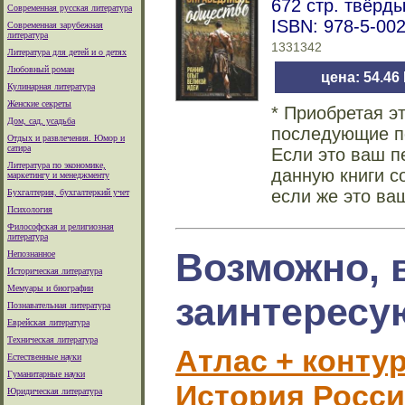
672 стр. твёрд
Современная русская литература
ISBN: 978-5-00
Современная зарубежная
литература
1331342
Литература для детей и о детях
Любовный роман
цена: 54.46
Кулинарная литература
Женские секреты
* Приобретая э
Дом, сад, усадьба
последующие по
Отдых и развлечения. Юмор и
сатира
Если это ваш п
Литература по экономике,
данную книги с
маркетингу и менеджменту
если же это ва
Бухгалтерия, бухгалтеркий учет
Психология
Философская и религиозная
литература
Возможно, 
Непознанное
Историческая литература
Мемуары и биографии
заинтересу
Познавательная литература
Еврейская литература
Техническая литература
Атлас + контур
Естественные науки
Гуманитарные науки
История Росси
Юридическая литература