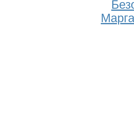
Без
Марга