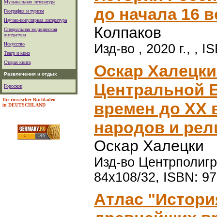
Музыкальная литература
до начала 16 в
География и туризм
Научно-популярная литература
Колпаков
Специальная медицинская
литература
Искусство
Изд-во , 2020 г., , 
Театр и кино
Старая книга
Оскар Халецки
Развлечения и отдых
Центральной 
Гороскоп
Ihr russischer Buchladen
времен до ХХ 
in DEUTSCHLAND
народов и рел
Оскар Халецки
Изд-во Центрполигра
84x108/32, ISBN: 97
Атлас "Истори