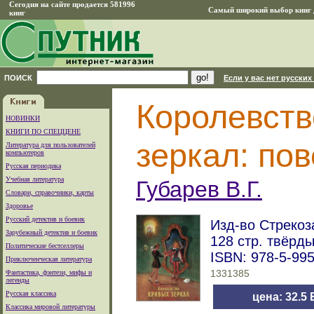
Сегодня на сайте продается 581996
Самый широкий выбор книг д
книг
ПОИСК
Если у вас нет русских
Королевств
НОВИНКИ
КНИГИ ПО СПЕЦЦЕНЕ
зеркал: пов
Литература для пользователей
компьютеров
Русская периодика
Учебная литература
Губарев В.Г.
Словари, справочники, карты
Здоровье
Русский детектив и боевик
Изд-во Стрекоза
Зарубежный детектив и боевик
128 стр. твёрд
Политические бестселлеры
ISBN: 978-5-99
Приключенческая литература
Фантастика, фэнтези, мифы и
1331385
легенды
Русская классика
цена: 32.5
Классика мировой литературы