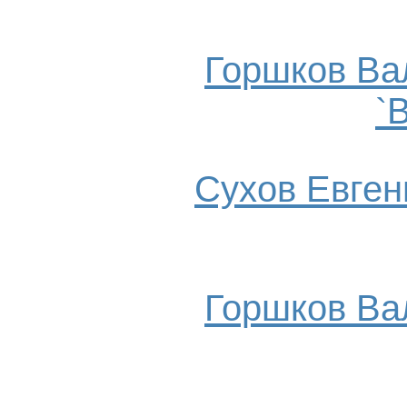
Горшков Ва
`
Сухов Евгени
Горшков Ва