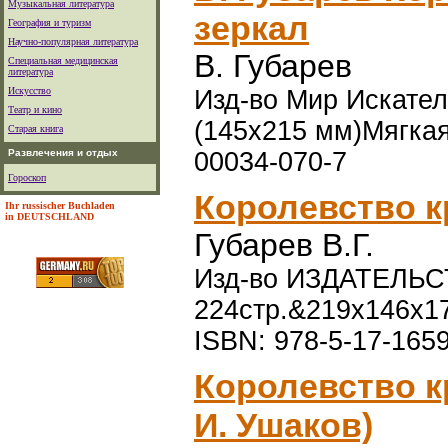
Музыкальная литература
зеркал
География и туризм
Научно-популярная литература
В. Губарев
Специальная медицинская
литература
Искусство
Изд-во Мир Искателя
Театр и кино
(145х215 мм)Мягкая
Старая книга
Развлечения и отдых
00034-070-7
Гороскоп
Королевство к
Ihr russischer Buchladen
in DEUTSCHLAND
Губарев В.Г.
Изд-во ИЗДАТЕЛЬСТВ
224стр.&219x146x1
ISBN: 978-5-17-165
Королевство к
И. Ушаков)