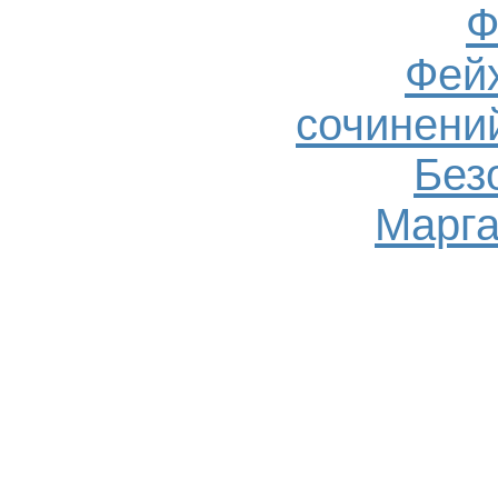
Ф
Фейх
сочинений
Без
Марга