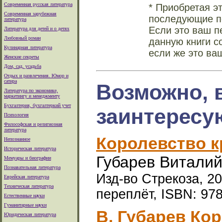
Современная русская литература
* Приобретая э
Современная зарубежная
последующие по
литература
Если это ваш п
Литература для детей и о детях
Любовный роман
данную книги с
Кулинарная литература
если же это ва
Женские секреты
Дом, сад, усадьба
Отдых и развлечения. Юмор и
сатира
Возможно, 
Литература по экономике,
маркетингу и менеджменту
Бухгалтерия, бухгалтеркий учет
заинтересу
Психология
Философская и религиозная
литература
Королевство к
Непознанное
Историческая литература
Губарев Виталий
Мемуары и биографии
Познавательная литература
Изд-во Стрекоза, 20
Еврейская литература
Техническая литература
переплёт, ISBN: 97
Естественные науки
Гуманитарные науки
В. Губарев Ко
Юридическая литература