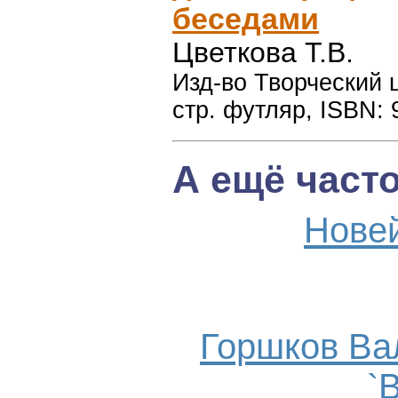
беседами
Цветкова Т.В.
Изд-во Творческий ц
стр. футляр, ISBN: 
А ещё част
Нове
Горшков Ва
`