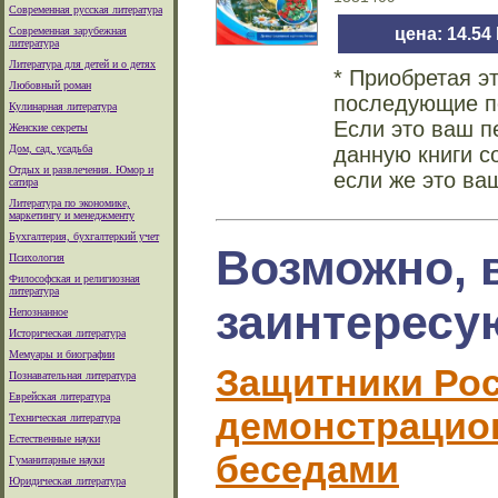
Современная русская литература
Современная зарубежная
цена: 14.54
литература
Литература для детей и о детях
* Приобретая э
Любовный роман
последующие по
Кулинарная литература
Если это ваш п
Женские секреты
Дом, сад, усадьба
данную книги с
Отдых и развлечения. Юмор и
если же это ва
сатира
Литература по экономике,
маркетингу и менеджменту
Бухгалтерия, бухгалтеркий учет
Возможно, 
Психология
Философская и религиозная
литература
заинтересу
Непознанное
Историческая литература
Мемуары и биографии
Защитники Рос
Познавательная литература
Еврейская литература
демонстрацион
Техническая литература
Естественные науки
беседами
Гуманитарные науки
Юридическая литература