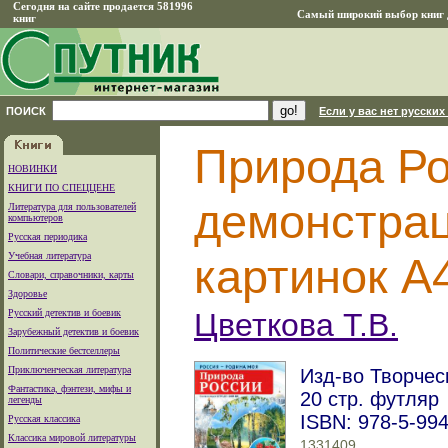
Сегодня на сайте продается 581996
Самый широкий выбор книг д
книг
ПОИСК
Если у вас нет русских
Природа Ро
НОВИНКИ
КНИГИ ПО СПЕЦЦЕНЕ
демонстра
Литература для пользователей
компьютеров
Русская периодика
Учебная литература
картинок А
Словари, справочники, карты
Здоровье
Русский детектив и боевик
Цветкова Т.В.
Зарубежный детектив и боевик
Политические бестселлеры
Приключенческая литература
Изд-во Творчес
Фантастика, фэнтези, мифы и
20 стр. футляр
легенды
ISBN: 978-5-99
Русская классика
Классика мировой литературы
1331409