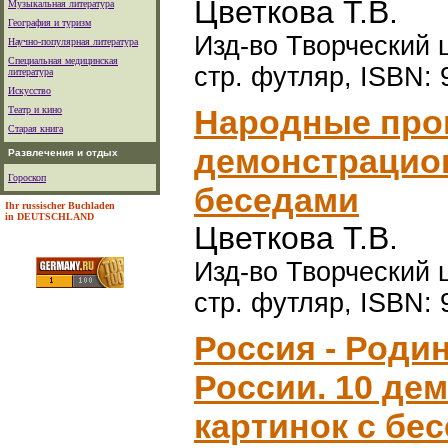
Цветкова Т.В.
Музыкальная литература
География и туризм
Изд-во Творческий ц
Научно-популярная литература
Специальная медицинская
стр. футляр, ISBN: 
литература
Искусство
Народные про
Театр и кино
Старая книга
демонстрацион
Развлечения и отдых
Гороскоп
беседами
Ihr russischer Buchladen
in DEUTSCHLAND
Цветкова Т.В.
Изд-во Творческий ц
стр. футляр, ISBN: 
Россия - Роди
России. 10 де
картинок с бе