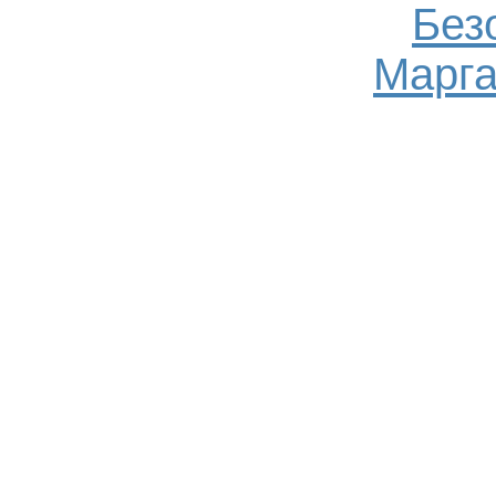
Без
Марга