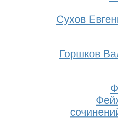
Сухов Евгени
Горшков Ва
Ф
Фейх
сочинений