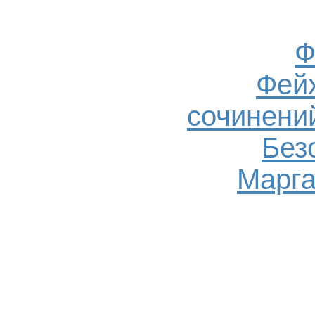
Ф
Фейх
сочинений
Без
Марга