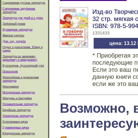
Современная русская литература
Современная зарубежная
Изд-во Творчес
литература
32 стр. мягкая 
Литература для детей и о детях
Любовный роман
ISBN: 978-5-99
Кулинарная литература
1331433
Женские секреты
Дом, сад, усадьба
цена: 13.12
Отдых и развлечения. Юмор и
сатира
* Приобретая э
Литература по экономике,
маркетингу и менеджменту
последующие по
Бухгалтерия, бухгалтеркий учет
Если это ваш п
Психология
данную книги с
Философская и религиозная
литература
если же это ва
Непознанное
Историческая литература
Мемуары и биографии
Возможно, 
Познавательная литература
Еврейская литература
Техническая литература
заинтересу
Естественные науки
Гуманитарные науки
Юридическая литература