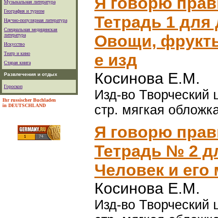
Я говорю прав
Музыкальная литература
География и туризм
Тетрадь 1 для 
Научно-популярная литература
Специальная медицинская
Овощи, фрукты
литература
Искусство
Театр и кино
е изд
Старая книга
Косинова Е.М.
Развлечения и отдых
Гороскоп
Изд-во Творческий ц
Ihr russischer Buchladen
in DEUTSCHLAND
стр. мягкая обложка
Я говорю прав
Тетрадь № 2 дл
Человек и его 
Косинова Е.М.
Изд-во Творческий ц