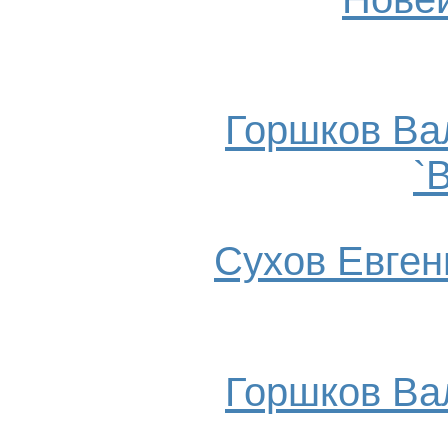
Горшков Ва
`
Сухов Евгени
Горшков Ва