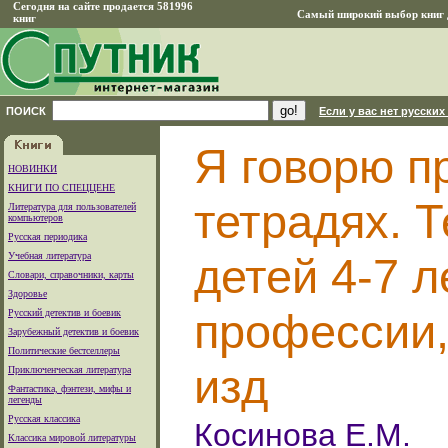
Сегодня на сайте продается 581996
Самый широкий выбор книг д
книг
ПОИСК
Если у вас нет русских
Я говорю п
НОВИНКИ
КНИГИ ПО СПЕЦЦЕНЕ
тетрадях. 
Литература для пользователей
компьютеров
Русская периодика
Учебная литература
детей 4-7 л
Словари, справочники, карты
Здоровье
профессии,
Русский детектив и боевик
Зарубежный детектив и боевик
Политические бестселлеры
изд
Приключенческая литература
Фантастика, фэнтези, мифы и
легенды
Русская классика
Косинова Е.М.
Классика мировой литературы