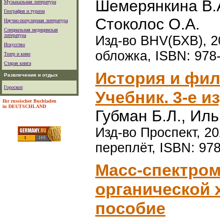
Шемерянкина В.А
Музыкальная литература
География и туризм
Стоколос О.А.
Научно-популярная литература
Специальная медицинская
литература
Изд-во BHV(БХВ), 20
Искусство
обложка, ISBN: 978
Театр и кино
Старая книга
История и фил
Развлечения и отдых
Гороскоп
Учебник. 3-е из
Ihr russischer Buchladen
in DEUTSCHLAND
Губман Б.Л., Иль
Изд-во Проспект, 20
переплёт, ISBN: 97
Масс-спектром
органической 
пособие