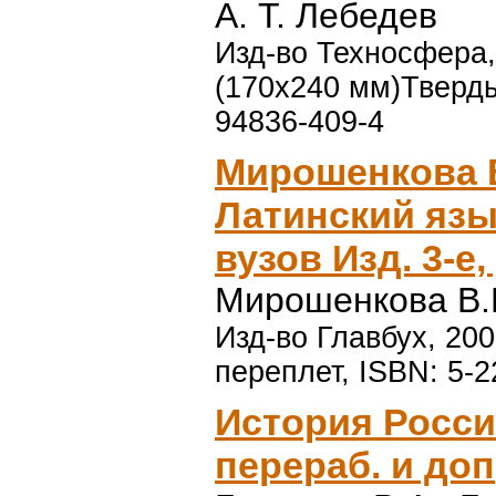
А. Т. Лебедев
Изд-во Техносфера, 
(170x240 мм)Тверды
94836-409-4
Мирошенкова В
Латинский язы
вузов Изд. 3-е,
Мирошенкова В.И
Изд-во Главбух, 200
переплет, ISBN: 5-2
История России
перераб. и доп