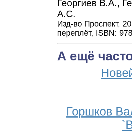
Георгиев В.А., Г
А.С.
Изд-во Проспект, 20
переплёт, ISBN: 97
А ещё част
Нове
Горшков Ва
`