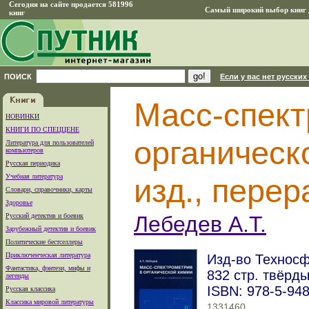
Сегодня на сайте продается 581996
Самый широкий выбор книг д
книг
ПОИСК
Если у вас нет русских
Масс-спект
НОВИНКИ
КНИГИ ПО СПЕЦЦЕНЕ
органическ
Литература для пользователей
компьютеров
Русская периодика
Учебная литература
изд., перер
Словари, справочники, карты
Здоровье
Русский детектив и боевик
Лебедев А.Т.
Зарубежный детектив и боевик
Политические бестселлеры
Приключенческая литература
Изд-во Техносфе
Фантастика, фэнтези, мифы и
832 стр. твёрд
легенды
ISBN: 978-5-94
Русская классика
Классика мировой литературы
1331460