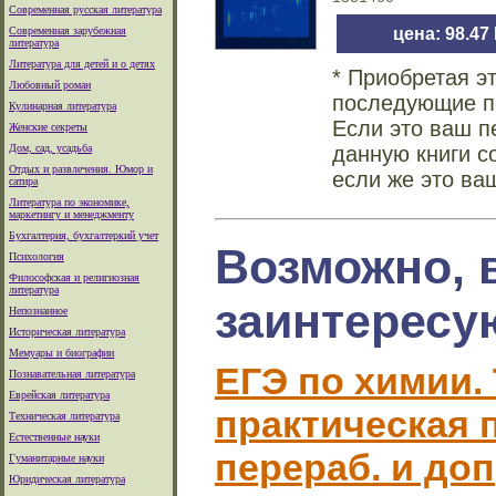
Современная русская литература
Современная зарубежная
цена: 98.47
литература
Литература для детей и о детях
* Приобретая э
Любовный роман
последующие по
Кулинарная литература
Если это ваш п
Женские секреты
Дом, сад, усадьба
данную книги с
Отдых и развлечения. Юмор и
если же это ва
сатира
Литература по экономике,
маркетингу и менеджменту
Бухгалтерия, бухгалтеркий учет
Возможно, 
Психология
Философская и религиозная
литература
заинтересу
Непознанное
Историческая литература
Мемуары и биографии
ЕГЭ по химии.
Познавательная литература
Еврейская литература
практическая п
Техническая литература
Естественные науки
перераб. и доп
Гуманитарные науки
Юридическая литература