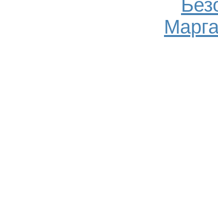
Без
Марга