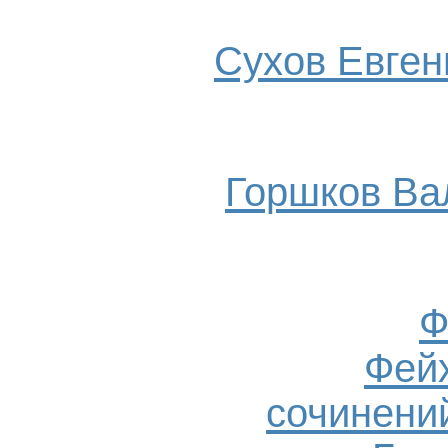
Сухов Евгени
Горшков Ва
Ф
Фейх
сочинений