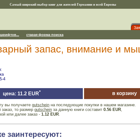
Самый широкий выбор книг для жителей Германии и всей Европы
 шрифтов...
старая форма поиска
варный запас, внимание и м
г.
ка
5-4
*
в корзину
цена: 11.2 EUR
игу вы получаете
gutschein
на последующие покупки в нашем магазине.
 заказ, то размер
gutschein
за данную книги составит
0.56 EUR
,
рой или далее заказ -
1.12 EUR
.
же заинтересуют: