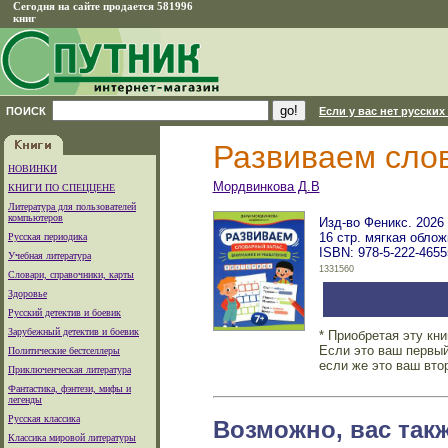
Сегодня на сайте продается 581996
книг
ПОИСК
Если у вас нет русских
Развиваем сло
НОВИНКИ
Мордвинкова Д.В
КНИГИ ПО СПЕЦЦЕНЕ
Литература для пользователей
компьютеров
Изд-во Феникс. 2026 
16 стр. мягкая облож
Русская периодика
ISBN: 978-5-222-4655
Учебная литература
1331560
Словари, справочники, карты
Здоровье
Русский детектив и боевик
Зарубежный детектив и боевик
* Приобретая эту кн
Если это ваш первый
Политические бестселлеры
если же это ваш вто
Приключенческая литература
Фантастика, фэнтези, мифы и
легенды
Русская классика
Возможно, вас так
Классика мировой литературы