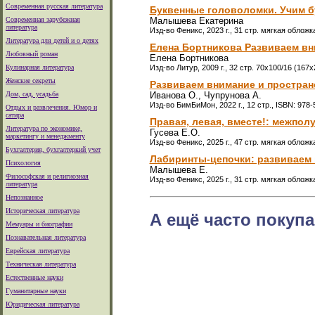
Современная русская литература
Буквенные головоломки. Учим б
Современная зарубежная
Малышева Екатерина
литература
Изд-во Феникс, 2023 г., 31 стр. мягкая обложк
Литература для детей и о детях
Елена Бортникова Развиваем вни
Любовный роман
Елена Бортникова
Кулинарная литература
Изд-во Литур, 2009 г., 32 стр. 70x100/16 (16
Женские секреты
Развиваем внимание и простра
Дом, сад, усадьба
Иванова О., Чупрунова А.
Изд-во БимБиМон, 2022 г., 12 стр., ISBN: 978
Отдых и развлечения. Юмор и
сатира
Правая, левая, вместе!: межпо
Литература по экономике,
Гусева Е.О.
маркетингу и менеджменту
Изд-во Феникс, 2025 г., 47 стр. мягкая обложк
Бухгалтерия, бухгалтеркий учет
Лабиринты-цепочки: развиваем 
Психология
Малышева Е.
Философская и религиозная
Изд-во Феникс, 2025 г., 31 стр. мягкая обложк
литература
Непознанное
Историческая литература
А ещё часто покупа
Мемуары и биографии
Познавательная литература
Еврейская литература
Техническая литература
Естественные науки
Гуманитарные науки
Юридическая литература