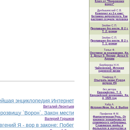
Ключ от "Покровских
ворот"
Дробышевский С.В.
Комплект из 2-х книг:
Ботаника антрополога. Как
растения создали человека
Злобин С.П.
Пропавшие без вести. В 2 т.
Т. 2: роман
Злобин С.П.
Пропавшие без вести. В 2 т.
Т. 1: роман
Тилье Ф.
Охотники за кошмарами. Кн.
3. Досье 5: Леонар; Досье 6:
Ариана
Берберова Н.Н.
Чайковский. История
одинокой жизни
Томфорд Л.
Отыграть назад (Город
ветров #5)
без автора
Евразийство. Т. 2.
Евразийский временник. Кн.
4, 1925 год
йшая энциклопедия Интернет
Хайд А.
Виталий Леонтьев
История Ирэн. Кн. 4: Выбор
розвищу `Ворон`. Закон мести
Панфилов Ф.М.
Фантастическая Русь. От
Валерий Горшков
кикимор романтизма до
славянского киберпанка.
гений Я - вор в законе: Побег
Славянские мифы и
фольклор в искусстве и