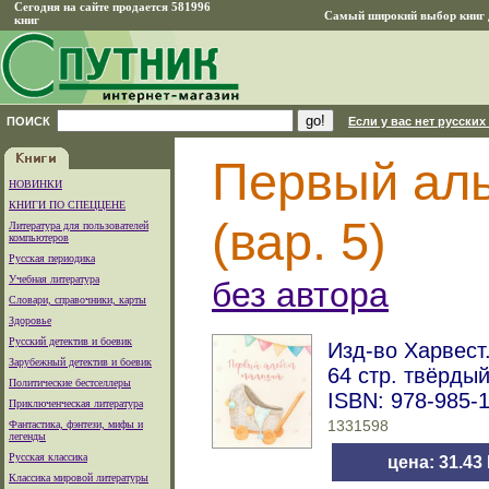
Сегодня на сайте продается 581996
Самый широкий выбор книг д
книг
ПОИСК
Если у вас нет русских
Первый ал
НОВИНКИ
КНИГИ ПО СПЕЦЦЕНЕ
(вар. 5)
Литература для пользователей
компьютеров
Русская периодика
Учебная литература
без автора
Словари, справочники, карты
Здоровье
Русский детектив и боевик
Изд-во Харвест.
Зарубежный детектив и боевик
64 стр. твёрды
Политические бестселлеры
ISBN: 978-985-
Приключенческая литература
Фантастика, фэнтези, мифы и
1331598
легенды
Русская классика
цена: 31.43
Классика мировой литературы