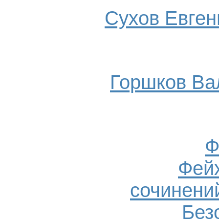
Сухов Евгени
Горшков Ва
Ф
Фейх
сочинений
Без