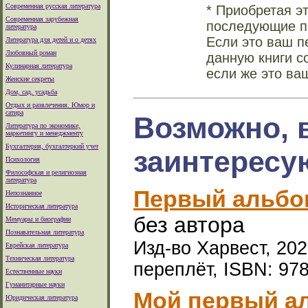
Современная русская литература
* Приобретая э
Современная зарубежная
последующие по
литература
Если это ваш п
Литература для детей и о детях
Любовный роман
данную книги с
Кулинарная литература
если же это ва
Женские секреты
Дом, сад, усадьба
Отдых и развлечения. Юмор и
сатира
Возможно, 
Литература по экономике,
маркетингу и менеджменту
Бухгалтерия, бухгалтеркий учет
заинтересу
Психология
Философская и религиозная
литература
Первый альбом
Непознанное
Историческая литература
без автора
Мемуары и биографии
Познавательная литература
Изд-во Харвест, 2025
Еврейская литература
Техническая литература
переплёт, ISBN: 97
Естественные науки
Гуманитарные науки
Мой первый ал
Юридическая литература