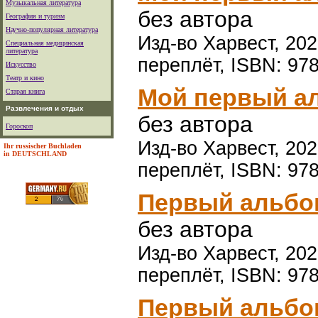
Музыкальная литература
без автора
География и туризм
Научно-популярная литература
Изд-во Харвест, 2025
Специальная медицинская
литература
переплёт, ISBN: 97
Искусство
Театр и кино
Мой первый ал
Старая книга
Развлечения и отдых
без автора
Гороскоп
Изд-во Харвест, 2025
Ihr russischer Buchladen
in DEUTSCHLAND
переплёт, ISBN: 97
Первый альбо
без автора
Изд-во Харвест, 2021
переплёт, ISBN: 97
Первый альбо