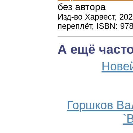
без автора
Изд-во Харвест, 2021
переплёт, ISBN: 97
А ещё част
Нове
Горшков Ва
`