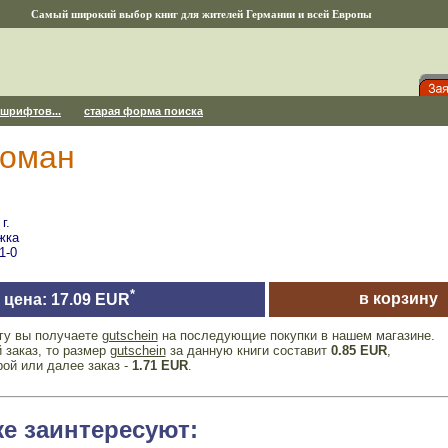
Самый широкий выбор книг для жителей Германии и всей Европы
 шрифтов...
старая форма поиска
роман
г.
жка
1-0
*
в корзину
цена: 17.09 EUR
игу вы получаете
gutschein
на последующие покупки в нашем магазине.
 заказ, то размер
gutschein
за данную книги составит
0.85 EUR
,
рой или далее заказ -
1.71 EUR
.
же заинтересуют: