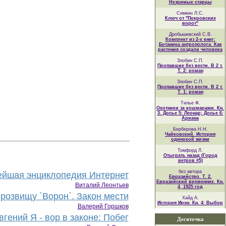
Незримые старцы
Симкин Л.С.
Ключ от "Покровских
ворот"
Дробышевский С.В.
Комплект из 2-х книг:
Ботаника антрополога. Как
растения создали человека
Злобин С.П.
Пропавшие без вести. В 2 т.
Т. 2: роман
Злобин С.П.
Пропавшие без вести. В 2 т.
Т. 1: роман
Тилье Ф.
Охотники за кошмарами. Кн.
3. Досье 5: Леонар; Досье 6:
Ариана
Берберова Н.Н.
Чайковский. История
одинокой жизни
Томфорд Л.
Отыграть назад (Город
ветров #5)
без автора
йшая энциклопедия Интернет
Евразийство. Т. 2.
Евразийский временник. Кн.
Виталий Леонтьев
4, 1925 год
розвищу `Ворон`. Закон мести
Хайд А.
История Ирэн. Кн. 4: Выбор
Валерий Горшков
гений Я - вор в законе: Побег
Десяточка