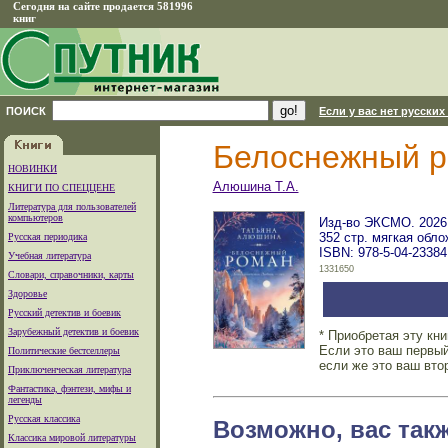
Сегодня на сайте продается 581996
книг
ПОИСК
Если у вас нет русских
Белоснежный 
НОВИНКИ
Алюшина Т.А.
КНИГИ ПО СПЕЦЦЕНЕ
Литература для пользователей
компьютеров
Изд-во ЭКСМО. 2026 
352 стр. мягкая обло
Русская периодика
ISBN: 978-5-04-23384
Учебная литература
1331650
Словари, справочники, карты
Здоровье
Русский детектив и боевик
Зарубежный детектив и боевик
* Приобретая эту кн
Если это ваш первый
Политические бестселлеры
если же это ваш вто
Приключенческая литература
Фантастика, фэнтези, мифы и
легенды
Русская классика
Возможно, вас так
Классика мировой литературы