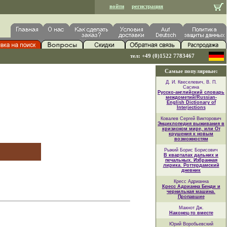
войти
регистрация
тел: +49 (0)1522 7783467
Самые популярные:
Д. И. Квеселевич, В. П.
Сасина
Русско-английский словарь
междометий/Russian-
English Dictionary of
Interjections
Ковалев Сергей Викторович
Энциклопедия выживания в
кризисном мире, или От
крушения к новым
возможностям
Рыжий Борис Борисович
В кварталах дальних и
печальных. Избранная
лирика. Роттердамский
дневник
Кресс Адрианна
Кресс Адрианна Бенди и
чернильная машина.
Пропавшие
Макнот Дж.
Наконец-то вместе
Юрий Воробьевский