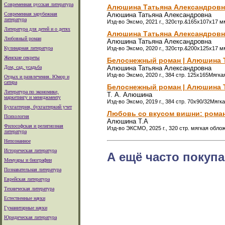
Современная русская литература
Алюшина Татьяна Александровн
Современная зарубежная
Алюшина Татьяна Александровна
литература
Изд-во Эксмо, 2021 г., 320стр.&165x107x17 м
Литература для детей и о детях
Алюшина Татьяна Александровн
Любовный роман
Алюшина Татьяна Александровна
Кулинарная литература
Изд-во Эксмо, 2020 г., 320стр.&200x125x17 м
Женские секреты
Белоснежный роман | Алюшина 
Дом, сад, усадьба
Алюшина Татьяна Александровна
Изд-во Эксмо, 2020 г., 384 стр. 125x165Мягка
Отдых и развлечения. Юмор и
сатира
Белоснежный роман | Алюшина 
Литература по экономике,
Т. А. Алюшина
маркетингу и менеджменту
Изд-во Эксмо, 2019 г., 384 стр. 70x90/32Мягк
Бухгалтерия, бухгалтеркий учет
Любовь со вкусом вишни: рома
Психология
Алюшина Т.А
Философская и религиозная
Изд-во ЭКСМО, 2025 г., 320 стр. мягкая облож
литература
Непознанное
Историческая литература
А ещё часто покупа
Мемуары и биографии
Познавательная литература
Еврейская литература
Техническая литература
Естественные науки
Гуманитарные науки
Юридическая литература