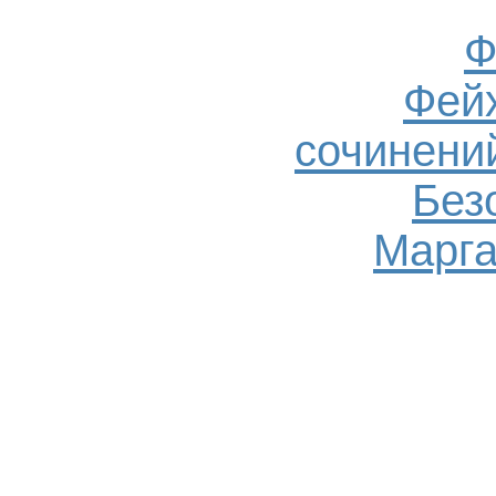
Ф
Фейх
сочинений
Без
Марга