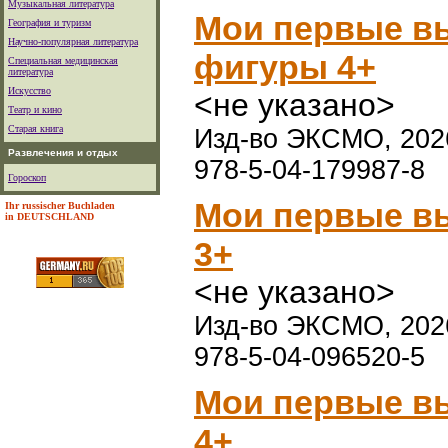
Музыкальная литература
Мои первые вы
География и туризм
Научно-популярная литература
фигуры 4+
Специальная медицинская
литература
Искусство
<не указано>
Театр и кино
Старая книга
Изд-во ЭКСМО, 2026
Развлечения и отдых
978-5-04-179987-8
Гороскоп
Мои первые вы
Ihr russischer Buchladen
in DEUTSCHLAND
3+
<не указано>
Изд-во ЭКСМО, 2026
978-5-04-096520-5
Мои первые в
4+