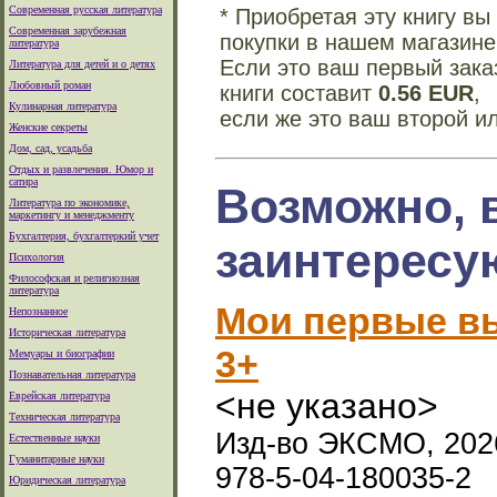
Современная русская литература
* Приобретая эту книгу в
Современная зарубежная
покупки в нашем магазине
литература
Если это ваш первый зака
Литература для детей и о детях
Любовный роман
книги составит
0.56 EUR
,
Кулинарная литература
если же это ваш второй и
Женские секреты
Дом, сад, усадьба
Отдых и развлечения. Юмор и
сатира
Возможно, 
Литература по экономике,
маркетингу и менеджменту
Бухгалтерия, бухгалтеркий учет
заинтересу
Психология
Философская и религиозная
литература
Мои первые в
Непознанное
Историческая литература
3+
Мемуары и биографии
Познавательная литература
<не указано>
Еврейская литература
Техническая литература
Изд-во ЭКСМО, 2026
Естественные науки
Гуманитарные науки
978-5-04-180035-2
Юридическая литература