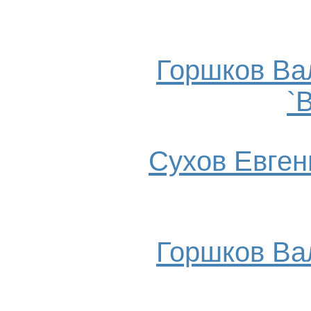
Горшков Ва
`
Сухов Евгени
Горшков Ва