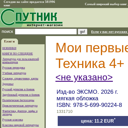
Сегодня на сайте продается 581996
Самый широкий выбор книг д
книг
ПОИСК
Если у вас нет русских
Мои первые
НОВИНКИ
КНИГИ ПО СПЕЦЦЕНЕ
Техника 4+
Литература для пользователей
компьютеров
Русская периодика
Учебная литература
<не указано>
Словари, справочники, карты
Здоровье
Русский детектив и боевик
Изд-во ЭКСМО. 2026 г.
Зарубежный детектив и боевик
мягкая обложка
Политические бестселлеры
ISBN: 978-5-699-90224-8
Приключенческая литература
Фантастика, фэнтези, мифы и
1331710
легенды
*
Русская классика
цена: 11.2 EUR
Классика мировой литературы