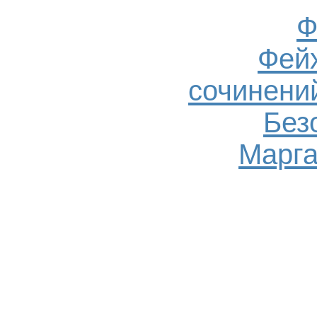
Ф
Фейх
сочинений
Без
Марга