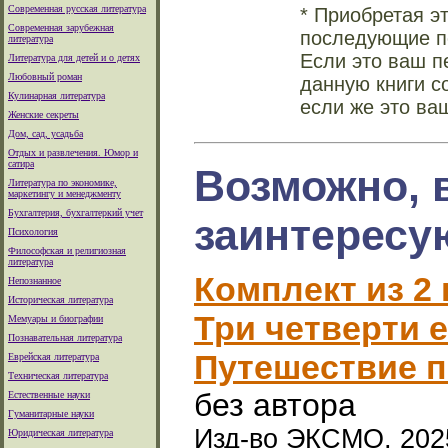
Современная русская литература
* Приобретая э
Современная зарубежная
последующие по
литература
Если это ваш п
Литература для детей и о детях
Любовный роман
данную книги с
Кулинарная литература
если же это ва
Женские секреты
Дом, сад, усадьба
Отдых и развлечения. Юмор и
сатира
Возможно, 
Литература по экономике,
маркетингу и менеджменту
Бухгалтерия, бухгалтеркий учет
заинтересу
Психология
Философская и религиозная
литература
Комплект из 2 
Непознанное
Историческая литература
Три четверти е
Мемуары и биографии
Познавательная литература
Путешествие п
Еврейская литература
Техническая литература
без автора
Естественные науки
Гуманитарные науки
Изд-во ЭКСМО, 2025 
Юридическая литература