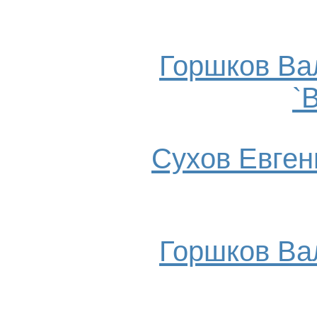
Горшков Ва
`
Сухов Евгени
Горшков Ва