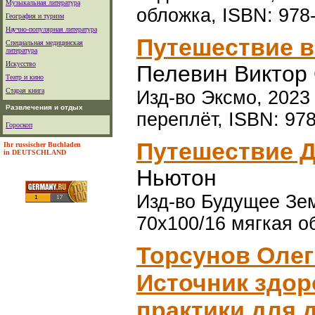
Музыкальная литература
обложка, ISBN: 978
География и туризм
Научно-популярная литература
Путешествие в
Специальная медицинская
литература
Искусство
Пелевин Виктор
Театр и кино
Старая книга
Изд-во Эксмо, 2023 
Развлечения и отдых
переплёт, ISBN: 97
Гороскоп
Путешествие 
Ihr russischer Buchladen
in DEUTSCHLAND
Ньютон
Изд-во Будущее Земл
70x100/16 мягкая о
Торсунов Олег
Источник здор
практики для 