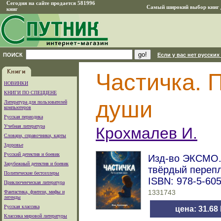
Сегодня на сайте продается 581996
Самый широкий выбор книг д
книг
ПОИСК
Если у вас нет русских
Частичка. 
НОВИНКИ
КНИГИ ПО СПЕЦЦЕНЕ
души
Литература для пользователей
компьютеров
Русская периодика
Учебная литература
Крохмалев И.
Словари, справочники, карты
Здоровье
Русский детектив и боевик
Изд-во ЭКСМО. 
Зарубежный детектив и боевик
твёрдый переп
Политические бестселлеры
ISBN: 978-5-60
Приключенческая литература
Фантастика, фэнтези, мифы и
1331743
легенды
Русская классика
цена: 31.68
Классика мировой литературы