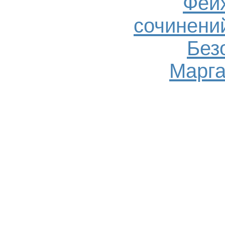
Фейх
сочинений
Без
Марга