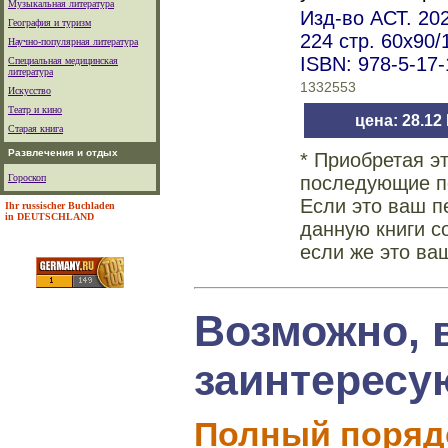
Музыкальная литература
Изд-во АСТ. 202
География и туризм
224 стр. 60x90
Научно-популярная литература
ISBN: 978-5-17
Специальная медицинская
литература
1332553
Искусство
Театр и кино
цена: 28.12
Старая книга
Развлечения и отдых
* Приобретая э
Гороскоп
последующие по
Если это ваш п
Ihr russischer Buchladen
in DEUTSCHLAND
данную книги с
если же это ва
Возможно, 
заинтересу
Полный поряд