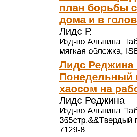
план борьбы с
дома и в голов
Лидс Р.
Изд-во Альпина Пабл
мягкая обложка, IS
Лидс Реджина
Понедельный 
хаосом на рабо
Лидс Реджина
Изд-во Альпина Паб
365стр.&&Твердый п
7129-8