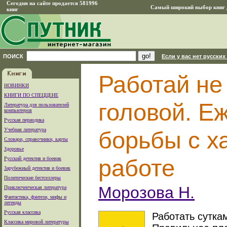
Сегодня на сайте продается 581996
Самый широкий выбор книг д
книг
ПОИСК
Если у вас нет русских
Работай не
НОВИНКИ
КНИГИ ПО СПЕЦЦЕНЕ
головой. Е
Литература для пользователей
компьютеров
Русская периодика
Учебная литература
борьбы с х
Словари, справочники, карты
Здоровье
работе
Русский детектив и боевик
Зарубежный детектив и боевик
Политические бестселлеры
Морозова Н.
Приключенческая литература
Фантастика, фэнтези, мифы и
легенды
Русская классика
Работать сутка
Классика мировой литературы