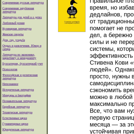
Правильное пла
Современная русская литература
время, но изба
Современная зарубежная
литература
дедлайнов, про
Литература для детей и о детях
от традиционны
Любовный роман
помогает не пр
Кулинарная литература
дел, а бережно
Женские секреты
Дом, сад, усадьба
силы и не пере
Отдых и развлечения. Юмор и
системы, котор
сатира
эффективность 
Литература по экономике,
маркетингу и менеджменту
Стивена Кови 
Бухгалтерия, бухгалтеркий учет
людей». Однако
Психология
просто, нужны 
Философская и религиозная
литература
самодисциплина
Непознанное
сэкономить вре
Историческая литература
Мемуары и биографии
можно в любой 
Познавательная литература
максимально пр
Еврейская литература
Все, что вам н
Техническая литература
первую страниц
Естественные науки
месяца — за эт
Гуманитарные науки
Юридическая литература
устойчивая при