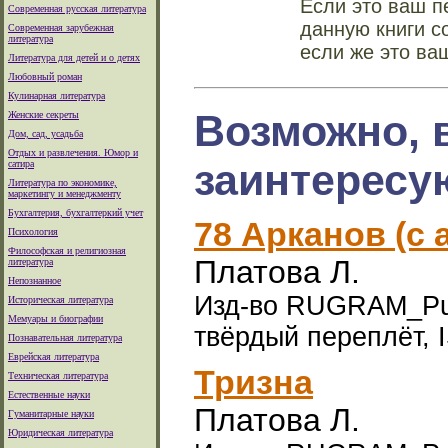
Если это ваш п
Современная русская литература
данную книги с
Современная зарубежная
литература
если же это ва
Литература для детей и о детях
Любовный роман
Кулинарная литература
Возможно, 
Женские секреты
Дом, сад, усадьба
Отдых и развлечения. Юмор и
заинтересу
сатира
Литература по экономике,
маркетингу и менеджменту
Бухгалтерия, бухгалтеркий учет
78 Арканов (с
Психология
Философская и религиозная
Платова Л.
литература
Непознанное
Изд-во RUGRAM_Publi
Историческая литература
Мемуары и биографии
твёрдый переплёт, 
Познавательная литература
Еврейская литература
Тризна
Техническая литература
Естественные науки
Платова Л.
Гуманитарные науки
Юридическая литература