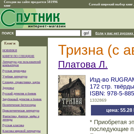
Сегодня на сайте продается 581996
Самый широкий выбор книг д
книг
ПОИСК
Если у вас нет русских
Тризна (с 
НОВИНКИ
КНИГИ ПО СПЕЦЦЕНЕ
Платова Л.
Литература для пользователей
компьютеров
Русская периодика
Учебная литература
Изд-во RUGRAM_
Словари, справочники, карты
172 стр. твёрд
Здоровье
ISBN: 978-5-88
Русский детектив и боевик
Зарубежный детектив и боевик
1332869
Политические бестселлеры
цена: 55.28
Приключенческая литература
Фантастика, фэнтези, мифы и
легенды
* Приобретая э
Русская классика
последующие по
Классика мировой литературы