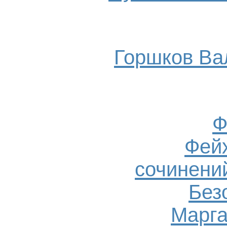
Горшков Ва
Ф
Фейх
сочинений
Без
Марга