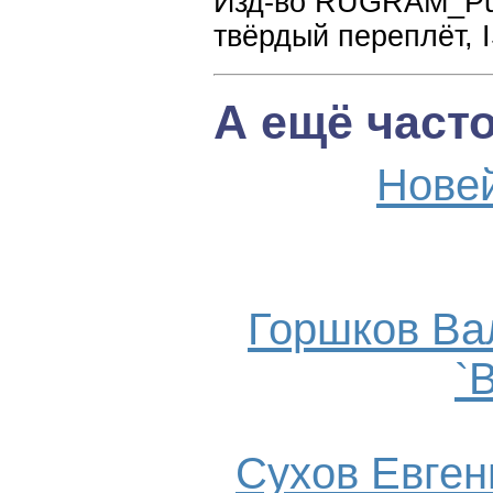
Изд-во RUGRAM_Publi
твёрдый переплёт, 
А ещё част
Нове
Горшков Ва
`
Сухов Евгени