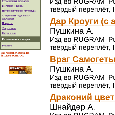
Изд-во RUGRAM_Publi
Музыкальная литература
География и туризм
твёрдый переплёт, 
Научно-популярная литература
Специальная медицинская
Дар Кроуги (с
литература
Искусство
Пушкина А.
Театр и кино
Старая книга
Изд-во RUGRAM_Publi
Развлечения и отдых
твёрдый переплёт, 
Гороскоп
Ihr russischer Buchladen
in DEUTSCHLAND
Враг Самогеты
Пушкина А.
Изд-во RUGRAM_Publi
твёрдый переплёт, 
Драконий цвет
Шнайдер А.