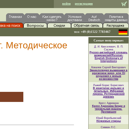
войти
регистрация
тел: +49 (0)1522 7783467
Самые популярные:
т. Методическое
Д. И. Квеселевич, В. П.
Сасина
Русско-английский словарь
междометий/Russian-
English Dictionary of
Interjections
Ковалев Сергей Викторович
Энциклопедия выживания в
кризисном мире, или От
крушения к новым
возможностям
Рыжий Борис Борисович
В кварталах дальних и
печальных. Избранная
лирика. Роттердамский
дневник
Кресс Адрианна
Кресс Адрианна Бенди и
чернильная машина.
Пропавшие
Юрий Воробьевский
Незримые старцы
Симкин Л.С.