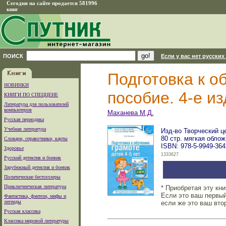
Сегодня на сайте продается 581996
книг
ПОИСК
Если у вас нет русских
Подготовка к о
НОВИНКИ
пособие. 4-е изд
КНИГИ ПО СПЕЦЦЕНЕ
Литература для пользователей
компьютеров
Маханева М.Д.
Русская периодика
Учебная литература
Изд-во Творческий це
80 стр. мягкая облож
Словари, справочники, карты
ISBN: 978-5-9949-364
Здоровье
1333627
Русский детектив и боевик
Зарубежный детектив и боевик
Политические бестселлеры
Приключенческая литература
* Приобретая эту кн
Если это ваш первый
Фантастика, фэнтези, мифы и
легенды
если же это ваш вто
Русская классика
Классика мировой литературы