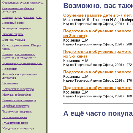
Современная русская литература
Возможно, вас так
Современная зарубежная
литература
Обучение грамоте детей 5-7 лет.
Литература для детей и о детях
Маханева М.Д., Гоголева Н.А., Цыбир
Любовный роман
Изд-во Творческий центр Сфера, 2026 г., 112 
Кулинарная литература
Подготовка к обучению грамоте 
Женские секреты
из 3-х книг)
Дом, сад, усадьба
Косинова Е.М.
Изд-во Творческий центр Сфера, 2026 г., 288
Отдых и развлечения. Юмор и
сатира
Подготовка к обучению грамоте 
Литература по экономике,
из 3-х книг)
маркетингу и менеджменту
Косинова Е.М.
Бухгалтерия, бухгалтеркий учет
Изд-во Творческий центр Сфера, 2026 г., 272
Психология
Подготовка к обучению грамоте 
Философская и религиозная
Косинова Е.М.
литература
Изд-во Творческий центр Сфера, 2026 г., 176 
Непознанное
Подготовка к обучению грамоте 
Историческая литература
Косинова Е.М.
Мемуары и биографии
Изд-во Творческий центр Сфера, 2026 г., 160 
Познавательная литература
Еврейская литература
А ещё часто покупа
Техническая литература
Естественные науки
Гуманитарные науки
Юридическая литература