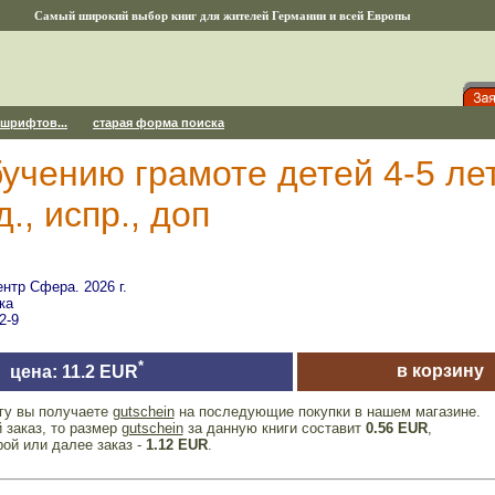
Самый широкий выбор книг для жителей Германии и всей Европы
 шрифтов...
старая форма поиска
бучению грамоте детей 4-5 ле
., испр., доп
нтр Сфера. 2026 г.
ка
2-9
*
в корзину
цена: 11.2 EUR
игу вы получаете
gutschein
на последующие покупки в нашем магазине.
 заказ, то размер
gutschein
за данную книги составит
0.56 EUR
,
рой или далее заказ -
1.12 EUR
.