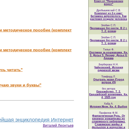
Ключ от "Покровских
ворот"
Дробышевский С.В.
Комплект из 2-х книг:
Ботаника антрополога. Как
растения создали человека
Злобин С.П.
Пропавшие без вести. В 2 т.
и методическое пособие (комплект
Т. 2: роман
Злобин С.П.
Пропавшие без вести. В 2 т.
Т. 1: роман
и методическое пособие (комплект
Тилье Ф.
Охотники за кошмарами. Кн.
3. Досье 5: Леонар; Досье 6:
Ариана
Берберова Н.Н.
Чайковский. История
усь читать"
одинокой жизни
Томфорд Л.
Отыграть назад (Город
ветров #5)
учаю звуки и буквы"
без автора
Евразийство. Т. 2.
Евразийский временник. Кн.
4, 1925 год
Хайд А.
История Ирэн. Кн. 4: Выбор
Панфилов Ф.М.
Фантастическая Русь. От
йшая энциклопедия Интернет
кикимор романтизма до
славянского киберпанка.
Славянские мифы и
Виталий Леонтьев
фольклор в искусстве и