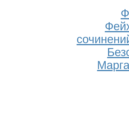
Ф
Фейх
сочинений
Без
Марга