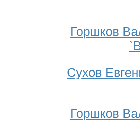
Горшков Ва
`
Сухов Евгени
Горшков Ва