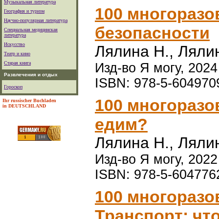
Музыкальная литература
100 многоразо
География и туризм
Научно-популярная литература
безопасности
Специальная медицинская
литература
Искусство
Лялина Н., Ляли
Театр и кино
Старая книга
Изд-во Я могу, 2024 
Развлечения и отдых
ISBN: 978-5-604970
Гороскоп
100 многоразо
Ihr russischer Buchladen
in DEUTSCHLAND
едим?
Лялина Н., Ляли
Изд-во Я могу, 2022 
ISBN: 978-5-604776
100 многоразо
Транспорт: чт