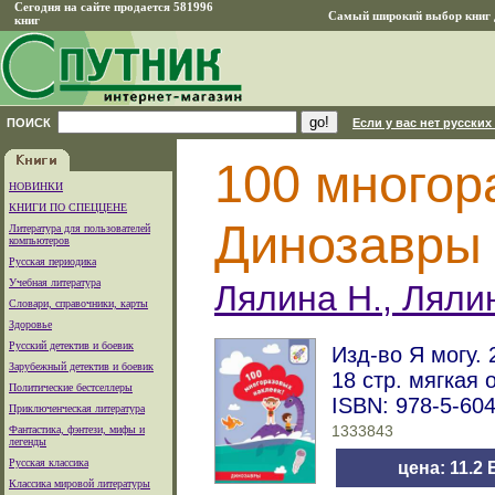
Сегодня на сайте продается 581996
Самый широкий выбор книг д
книг
ПОИСК
Если у вас нет русских
100 многор
НОВИНКИ
КНИГИ ПО СПЕЦЦЕНЕ
Динозавры
Литература для пользователей
компьютеров
Русская периодика
Учебная литература
Лялина Н., Ляли
Словари, справочники, карты
Здоровье
Русский детектив и боевик
Изд-во Я могу. 2
Зарубежный детектив и боевик
18 стр. мягкая 
Политические бестселлеры
ISBN: 978-5-60
Приключенческая литература
Фантастика, фэнтези, мифы и
1333843
легенды
Русская классика
цена: 11.2
Классика мировой литературы