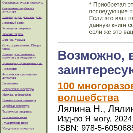
Современная русская литература
* Приобретая э
Современная зарубежная
последующие по
литература
Если это ваш п
Литература для детей и о детях
Любовный роман
данную книги с
Кулинарная литература
если же это ва
Женские секреты
Дом, сад, усадьба
Отдых и развлечения. Юмор и
сатира
Возможно, 
Литература по экономике,
маркетингу и менеджменту
Бухгалтерия, бухгалтеркий учет
заинтересу
Психология
Философская и религиозная
литература
100 многоразо
Непознанное
Историческая литература
волшебства
Мемуары и биографии
Познавательная литература
Лялина Н., Ляли
Еврейская литература
Техническая литература
Изд-во Я могу, 2024 
Естественные науки
Гуманитарные науки
ISBN: 978-5-605068
Юридическая литература