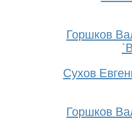
Горшков Ва
`
Сухов Евгени
Горшков Ва