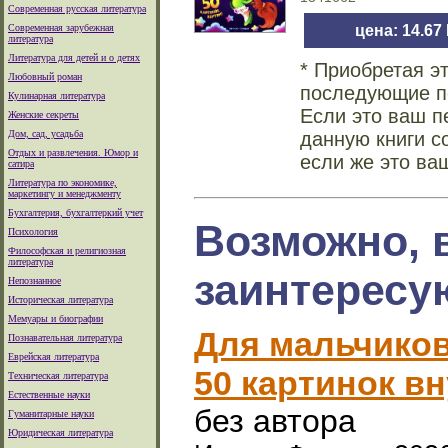
Современная русская литература
Современная зарубежная
цена: 14.67
литература
Литература для детей и о детях
* Приобретая э
Любовный роман
последующие по
Кулинарная литература
Если это ваш п
Женские секреты
Дом, сад, усадьба
данную книги с
Отдых и развлечения. Юмор и
если же это ва
сатира
Литература по экономике,
маркетингу и менеджменту
Бухгалтерия, бухгалтеркий учет
Возможно, 
Психология
Философская и религиозная
литература
заинтересу
Непознанное
Историческая литература
Мемуары и биографии
Для мальчиков
Познавательная литература
Еврейская литература
50 картинок в
Техническая литература
Естественные науки
без автора
Гуманитарные науки
Юридическая литература