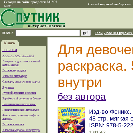
Сегодня на сайте продается 581996
Самый широкий выбор книг д
книг
ПОИСК
Если у вас нет русских
Для девоче
НОВИНКИ
КНИГИ ПО СПЕЦЦЕНЕ
раскраска. 
Литература для пользователей
компьютеров
Русская периодика
Учебная литература
внутри
Словари, справочники, карты
Здоровье
Русский детектив и боевик
без автора
Зарубежный детектив и боевик
Политические бестселлеры
Приключенческая литература
Изд-во Феникс. 
Фантастика, фэнтези, мифы и
48 стр. мягкая 
легенды
ISBN: 978-5-22
Русская классика
Классика мировой литературы
1341662