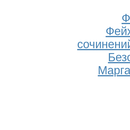
Ф
Фейх
сочинений
Без
Марга