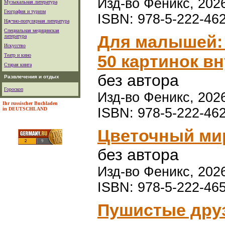
Изд-во Феникс, 2026
Музыкальная литература
География и туризм
ISBN: 978-5-222-46
Научно-популярная литература
Специальная медицинская
Для малышей: 
литература
Искусство
50 картинок в
Театр и кино
Старая книга
без автора
Развлечения и отдых
Гороскоп
Изд-во Феникс, 2026
Ihr russischer Buchladen
ISBN: 978-5-222-46
in DEUTSCHLAND
Цветочный мир
без автора
Изд-во Феникс, 2026
ISBN: 978-5-222-46
Пушистые друз