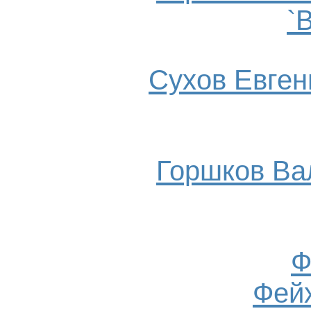
`
Сухов Евгени
Горшков Ва
Ф
Фейх