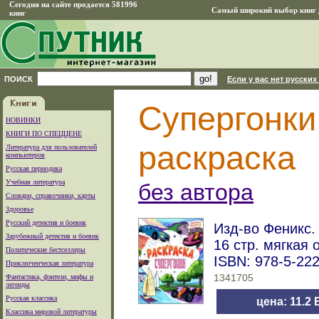
Сегодня на сайте продается 581996
Самый широкий выбор книг д
книг
ПОИСК
Если у вас нет русских
Супергонки
НОВИНКИ
КНИГИ ПО СПЕЦЦЕНЕ
раскраска
Литература для пользователей
компьютеров
Русская периодика
Учебная литература
без автора
Словари, справочники, карты
Здоровье
Русский детектив и боевик
Изд-во Феникс. 
Зарубежный детектив и боевик
16 стр. мягкая 
Политические бестселлеры
ISBN: 978-5-22
Приключенческая литература
Фантастика, фэнтези, мифы и
1341705
легенды
Русская классика
цена: 11.2
Классика мировой литературы