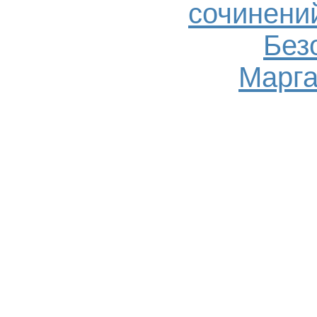
сочинений
Без
Марга