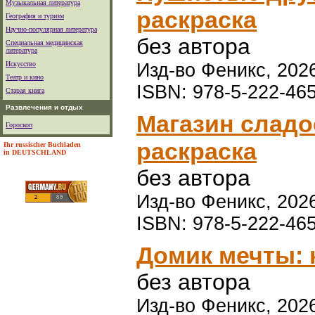
Музыкальная литература
раскраска
География и туризм
Научно-популярная литература
без автора
Специальная медицинская
литература
Искусство
Изд-во Феникс, 2026
Театр и кино
ISBN: 978-5-222-46
Старая книга
Развлечения и отдых
Магазин сладо
Гороскоп
раскраска
Ihr russischer Buchladen
in DEUTSCHLAND
без автора
Изд-во Феникс, 2026
ISBN: 978-5-222-46
Домик мечты: 
без автора
Изд-во Феникс, 2026