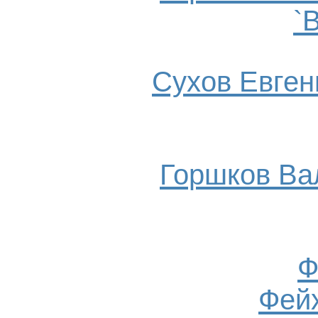
`
Сухов Евгени
Горшков Ва
Ф
Фейх