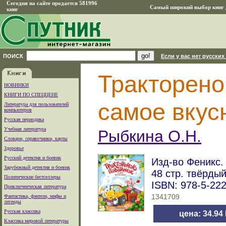
Сегодня на сайте продается 581996
Самый широкий выбор книг д
книг
ПОИСК
Если у вас нет русских
Тракторено
НОВИНКИ
КНИГИ ПО СПЕЦЦЕНЕ
самое вкус
Литература для пользователей
компьютеров
Русская периодика
Учебная литература
Рыбкина О.Н.
Словари, справочники, карты
Здоровье
Русский детектив и боевик
Изд-во Феникс. 
Зарубежный детектив и боевик
48 стр. твёрды
Политические бестселлеры
ISBN: 978-5-22
Приключенческая литература
Фантастика, фэнтези, мифы и
1341709
легенды
Русская классика
цена: 34.94
Классика мировой литературы