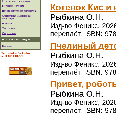
Музыкальная литература
Котенок Кис и
География и туризм
Научно-популярная литература
Рыбкина О.Н.
Специальная медицинская
литература
Искусство
Изд-во Феникс, 2026
Театр и кино
переплёт, ISBN: 97
Старая книга
Развлечения и отдых
Пчелиный дет
Гороскоп
Рыбкина О.Н.
Ihr russischer Buchladen
in DEUTSCHLAND
Изд-во Феникс, 2026
переплёт, ISBN: 97
Привет, робот
Рыбкина О.Н.
Изд-во Феникс, 2026
переплёт, ISBN: 97