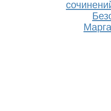
сочинений
Без
Марга