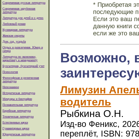
Современная русская литература
* Приобретая э
Современная зарубежная
последующие по
литература
Если это ваш п
Литература для детей и о детях
Любовный роман
данную книги с
Кулинарная литература
если же это ва
Женские секреты
Дом, сад, усадьба
Отдых и развлечения. Юмор и
сатира
Возможно, 
Литература по экономике,
маркетингу и менеджменту
Бухгалтерия, бухгалтеркий учет
заинтересу
Психология
Философская и религиозная
литература
Лимузин Апел
Непознанное
Историческая литература
водитель
Мемуары и биографии
Познавательная литература
Рыбкина О.Н.
Еврейская литература
Техническая литература
Изд-во Феникс, 2026
Естественные науки
Гуманитарные науки
переплёт, ISBN: 97
Юридическая литература