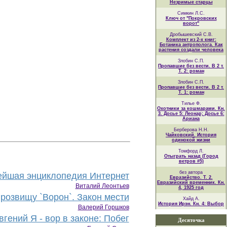
Незримые старцы
Симкин Л.С.
Ключ от "Покровских
ворот"
Дробышевский С.В.
Комплект из 2-х книг:
Ботаника антрополога. Как
растения создали человека
Злобин С.П.
Пропавшие без вести. В 2 т.
Т. 2: роман
Злобин С.П.
Пропавшие без вести. В 2 т.
Т. 1: роман
Тилье Ф.
Охотники за кошмарами. Кн.
3. Досье 5: Леонар; Досье 6:
Ариана
Берберова Н.Н.
Чайковский. История
одинокой жизни
Томфорд Л.
Отыграть назад (Город
ветров #5)
без автора
йшая энциклопедия Интернет
Евразийство. Т. 2.
Евразийский временник. Кн.
Виталий Леонтьев
4, 1925 год
розвищу `Ворон`. Закон мести
Хайд А.
История Ирэн. Кн. 4: Выбор
Валерий Горшков
гений Я - вор в законе: Побег
Десяточка