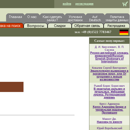
войти
регистрация
тел: +49 (0)1522 7783467
Самые популярные:
Д. И. Квеселевич, В. П.
Сасина
Русско-английский словарь
междометий/Russian-
English Dictionary of
Interjections
Ковалев Сергей Викторович
Энциклопедия выживания в
кризисном мире, или От
крушения к новым
возможностям
Рыжий Борис Борисович
В кварталах дальних и
печальных. Избранная
лирика. Роттердамский
дневник
Кресс Адрианна
Кресс Адрианна Бенди и
чернильная машина.
Пропавшие
Макнот Дж.
Наконец-то вместе
Юрий Воробьевский