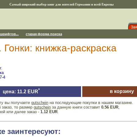
Самый широкий выбор книг для жителей Германии и всей Европы
 шрифтов...
старая форма поиска
Гонки: книжка-раскраска
г.
ка
7-4
*
в корзину
цена: 11.2 EUR
игу вы получаете
gutschein
на последующие покупки в нашем магазине.
 заказ, то размер
gutschein
за данную книги составит
0.56 EUR
,
рой или далее заказ -
1.12 EUR
.
же заинтересуют: