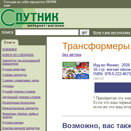
Сегодня на сайте продается 581996
книг
ПОИСК
Если у вас нет русских
Трансформеры. 
НОВИНКИ
без автора
КНИГИ ПО СПЕЦЦЕНЕ
Литература для пользователей
компьютеров
Изд-во Феникс. 2026 
16 стр. мягкая облож
Русская периодика
ISBN: 978-5-222-4673
Учебная литература
1341713
Словари, справочники, карты
Здоровье
Русский детектив и боевик
Зарубежный детектив и боевик
* Приобретая эту кн
Если это ваш первый
Политические бестселлеры
если же это ваш вто
Приключенческая литература
Фантастика, фэнтези, мифы и
легенды
Русская классика
Возможно, вас так
Классика мировой литературы