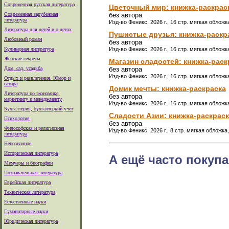
Современная русская литература
Цветочный мир: книжка-раскрас
Современная зарубежная
без автора
литература
Изд-во Феникс, 2026 г., 16 стр. мягкая обложк
Литература для детей и о детях
Пушистые друзья: книжка-раскр
Любовный роман
без автора
Кулинарная литература
Изд-во Феникс, 2026 г., 16 стр. мягкая обложк
Женские секреты
Магазин сладостей: книжка-раск
Дом, сад, усадьба
без автора
Изд-во Феникс, 2026 г., 16 стр. мягкая обложк
Отдых и развлечения. Юмор и
сатира
Домик мечты: книжка-раскраска
Литература по экономике,
без автора
маркетингу и менеджменту
Изд-во Феникс, 2026 г., 16 стр. мягкая обложк
Бухгалтерия, бухгалтеркий учет
Сладости Азии: книжка-раскраск
Психология
без автора
Философская и религиозная
Изд-во Феникс, 2026 г., 8 стр. мягкая обложка
литература
Непознанное
Историческая литература
А ещё часто покупа
Мемуары и биографии
Познавательная литература
Еврейская литература
Техническая литература
Естественные науки
Гуманитарные науки
Юридическая литература