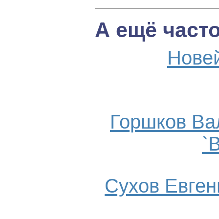
А ещё част
Нове
Горшков Ва
`
Сухов Евгени