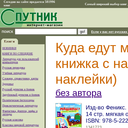
Сегодня на сайте продается 581996
Самый широкий выбор книг д
книг
ПОИСК
Если у вас нет русских
Куда едут 
НОВИНКИ
КНИГИ ПО СПЕЦЦЕНЕ
книжка с н
Литература для пользователей
компьютеров
Русская периодика
Учебная литература
наклейки)
Словари, справочники, карты
Здоровье
Русский детектив и боевик
без автора
Зарубежный детектив и боевик
Политические бестселлеры
Приключенческая литература
Изд-во Феникс. 
Фантастика, фэнтези, мифы и
14 стр. мягкая 
легенды
ISBN: 978-5-22
Русская классика
Классика мировой литературы
1341723