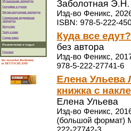
Заболотная Э.Н.
Музыкальная литература
География и туризм
Изд-во Феникс, 2026
Научно-популярная литература
Специальная медицинская
ISBN: 978-5-222-45
литература
Искусство
Куда все едут?
Театр и кино
Старая книга
без автора
Развлечения и отдых
Гороскоп
Изд-во Феникс, 2017 
Ihr russischer Buchladen
978-5-222-27741-6
in DEUTSCHLAND
Елена Ульева 
книжка с накл
Елена Ульева
Изд-во Феникс, 2016
(большой формат) М
222-27742-3