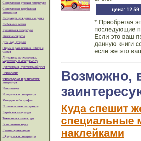
Современная русская литература
Современная зарубежная
цена: 12.59
литература
Литература для детей и о детях
* Приобретая э
Любовный роман
последующие по
Кулинарная литература
Если это ваш п
Женские секреты
Дом, сад, усадьба
данную книги с
Отдых и развлечения. Юмор и
если же это ва
сатира
Литература по экономике,
маркетингу и менеджменту
Бухгалтерия, бухгалтеркий учет
Возможно, 
Психология
Философская и религиозная
литература
заинтересу
Непознанное
Историческая литература
Мемуары и биографии
Куда спешит ж
Познавательная литература
Еврейская литература
специальные м
Техническая литература
Естественные науки
наклейками
Гуманитарные науки
Юридическая литература