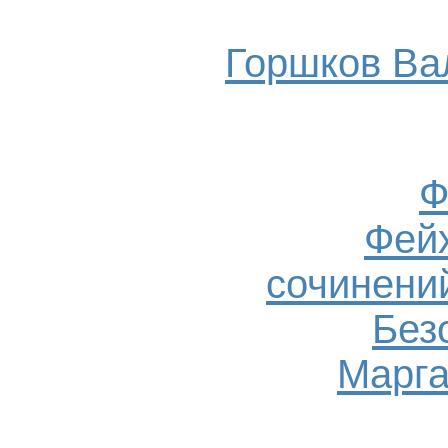
Горшков Ва
Ф
Фейх
сочинений
Без
Марга