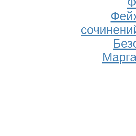
Ф
Фейх
сочинений
Без
Марга