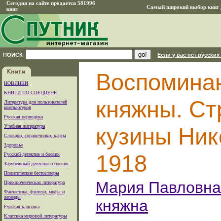
Сегодня на сайте продается 581996
Самый широкий выбор книг д
книг
ПОИСК
Если у вас нет русских
Воспоминан
НОВИНКИ
КНИГИ ПО СПЕЦЦЕНЕ
княжны. Ст
Литература для пользователей
компьютеров
Русская периодика
Учебная литература
кузины Нико
Словари, справочники, карты
Здоровье
1918
Русский детектив и боевик
Зарубежный детектив и боевик
Политические бестселлеры
Мария Павловна 
Приключенческая литература
Фантастика, фэнтези, мифы и
легенды
княжна
Русская классика
Классика мировой литературы