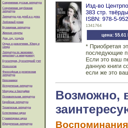
Современная русская литература
Изд-во Центрпо
Современная зарубежная
383 стр. твёрд
литература
Литература для детей и о детях
ISBN: 978-5-95
Любовный роман
1341764
Кулинарная литература
Женские секреты
цена: 55.61
Дом, сад, усадьба
Отдых и развлечения. Юмор и
* Приобретая э
сатира
последующие по
Литература по экономике,
маркетингу и менеджменту
Если это ваш п
Бухгалтерия, бухгалтеркий учет
данную книги с
Психология
если же это ва
Философская и религиозная
литература
Непознанное
Историческая литература
Возможно, 
Мемуары и биографии
Познавательная литература
Еврейская литература
заинтересу
Техническая литература
Естественные науки
Гуманитарные науки
Воспоминания
Юридическая литература