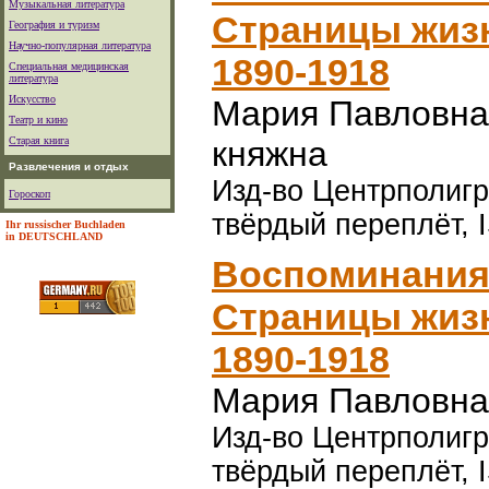
Музыкальная литература
Страницы жизн
География и туризм
Научно-популярная литература
1890-1918
Специальная медицинская
литература
Искусство
Мария Павловна 
Театр и кино
Старая книга
княжна
Развлечения и отдых
Изд-во Центрполигра
Гороскоп
твёрдый переплёт, 
Ihr russischer Buchladen
in DEUTSCHLAND
Воспоминания
Страницы жизн
1890-1918
Мария Павловна 
Изд-во Центрполигра
твёрдый переплёт, 