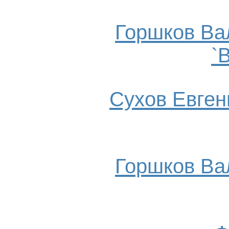
Горшков Ва
`
Сухов Евгени
Горшков Ва