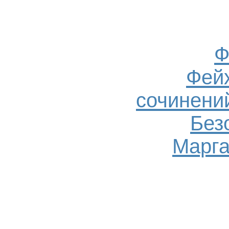
Ф
Фейх
сочинений
Без
Марга