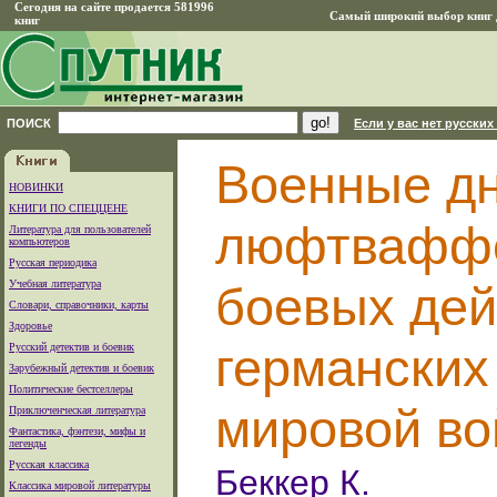
Сегодня на сайте продается 581996
Самый широкий выбор книг д
книг
ПОИСК
Если у вас нет русских
Военные д
НОВИНКИ
КНИГИ ПО СПЕЦЦЕНЕ
люфтваффе
Литература для пользователей
компьютеров
Русская периодика
Учебная литература
боевых дей
Словари, справочники, карты
Здоровье
германских
Русский детектив и боевик
Зарубежный детектив и боевик
Политические бестселлеры
мировой во
Приключенческая литература
Фантастика, фэнтези, мифы и
легенды
Русская классика
Беккер К.
Классика мировой литературы