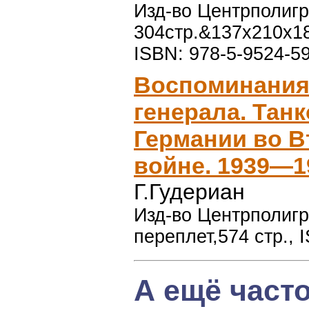
Изд-во Центрполигра
304стр.&137x210x1
ISBN: 978-5-9524-5
Воспоминания
генерала. Тан
Германии во 
войне. 1939—1
Г.Гудериан
Изд-во Центрполигр
переплет,574 стр., 
А ещё част