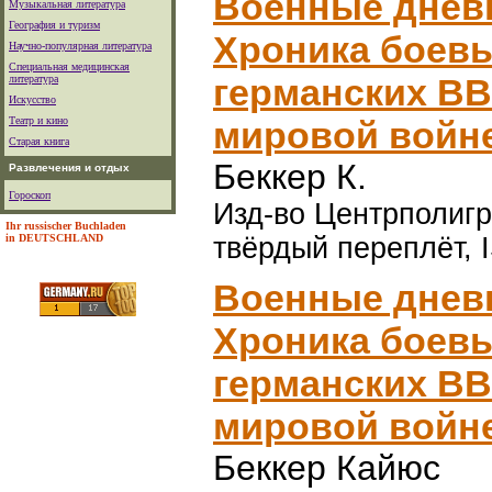
Военные днев
Музыкальная литература
География и туризм
Хроника боев
Научно-популярная литература
Специальная медицинская
германских ВВ
литература
Искусство
Театр и кино
мировой войне
Старая книга
Беккер К.
Развлечения и отдых
Гороскоп
Изд-во Центрполигра
Ihr russischer Buchladen
in DEUTSCHLAND
твёрдый переплёт, 
Военные днев
Хроника боев
германских ВВ
мировой войне
Беккер Кайюс