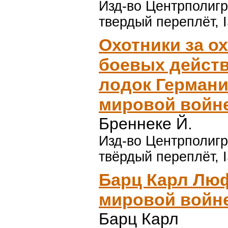
Изд-во Центрполигра
твердый переплёт, 
Охотники за о
боевых дейст
лодок Германи
мировой войн
Бреннеке Й.
Изд-во Центрполигра
твёрдый переплёт, 
Барц Карл Лю
мировой войн
Барц Карл