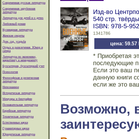
Современная русская литература
Современная зарубежная
Изд-во Центрпо
литература
540 стр. твёрд
Литература для детей и о детях
Любовный роман
ISBN: 978-5-95
Кулинарная литература
1341786
Женские секреты
Дом, сад, усадьба
цена: 59.57
Отдых и развлечения. Юмор и
сатира
* Приобретая э
Литература по экономике,
маркетингу и менеджменту
последующие по
Бухгалтерия, бухгалтеркий учет
Если это ваш п
Психология
данную книги с
Философская и религиозная
литература
если же это ва
Непознанное
Историческая литература
Мемуары и биографии
Возможно, 
Познавательная литература
Еврейская литература
Техническая литература
заинтересу
Естественные науки
Гуманитарные науки
Юридическая литература