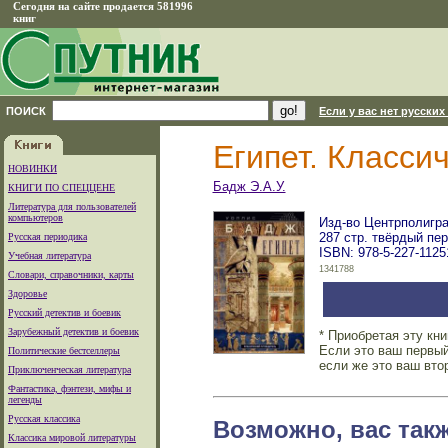
Сегодня на сайте продается 581996
книг
ПОИСК
Если у вас нет русских
Египет. Класси
НОВИНКИ
Бадж Э.А.У.
КНИГИ ПО СПЕЦЦЕНЕ
Литература для пользователей
компьютеров
Изд-во Центрполигра
287 стр. твёрдый пе
Русская периодика
ISBN: 978-5-227-1125
Учебная литература
1341788
Словари, справочники, карты
Здоровье
Русский детектив и боевик
Зарубежный детектив и боевик
* Приобретая эту кн
Если это ваш первый
Политические бестселлеры
если же это ваш вто
Приключенческая литература
Фантастика, фэнтези, мифы и
легенды
Русская классика
Возможно, вас так
Классика мировой литературы