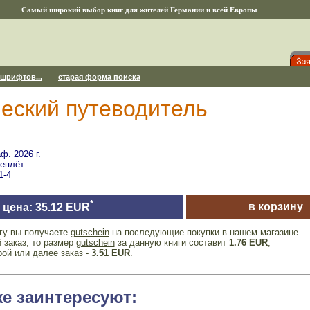
Самый широкий выбор книг для жителей Германии и всей Европы
 шрифтов...
старая форма поиска
ческий путеводитель
ф. 2026 г.
реплёт
1-4
*
в корзину
цена: 35.12 EUR
игу вы получаете
gutschein
на последующие покупки в нашем магазине.
 заказ, то размер
gutschein
за данную книги составит
1.76 EUR
,
рой или далее заказ -
3.51 EUR
.
же заинтересуют: