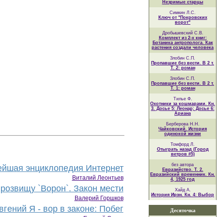
Незримые старцы
Симкин Л.С.
Ключ от "Покровских
ворот"
Дробышевский С.В.
Комплект из 2-х книг:
Ботаника антрополога. Как
растения создали человека
Злобин С.П.
Пропавшие без вести. В 2 т.
Т. 2: роман
Злобин С.П.
Пропавшие без вести. В 2 т.
Т. 1: роман
Тилье Ф.
Охотники за кошмарами. Кн.
3. Досье 5: Леонар; Досье 6:
Ариана
Берберова Н.Н.
Чайковский. История
одинокой жизни
Томфорд Л.
Отыграть назад (Город
ветров #5)
без автора
йшая энциклопедия Интернет
Евразийство. Т. 2.
Евразийский временник. Кн.
Виталий Леонтьев
4, 1925 год
розвищу `Ворон`. Закон мести
Хайд А.
История Ирэн. Кн. 4: Выбор
Валерий Горшков
гений Я - вор в законе: Побег
Десяточка