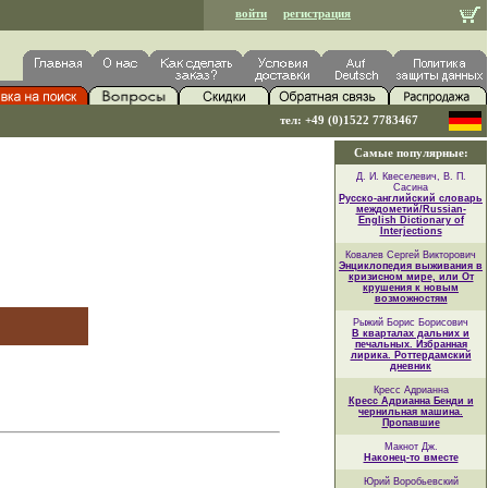
войти
регистрация
тел: +49 (0)1522 7783467
Самые популярные:
Д. И. Квеселевич, В. П.
Сасина
Русско-английский словарь
междометий/Russian-
English Dictionary of
Interjections
Ковалев Сергей Викторович
Энциклопедия выживания в
кризисном мире, или От
крушения к новым
возможностям
Рыжий Борис Борисович
В кварталах дальних и
печальных. Избранная
лирика. Роттердамский
дневник
Кресс Адрианна
Кресс Адрианна Бенди и
чернильная машина.
Пропавшие
Макнот Дж.
Наконец-то вместе
Юрий Воробьевский