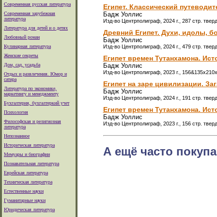
Современная русская литература
Египет. Классический путеводит
Современная зарубежная
Бадж Уоллис
литература
Изд-во Центрполиграф, 2024 г., 287 стр. твер
Литература для детей и о детях
Древний Египет. Духи, идолы, б
Любовный роман
Бадж Уоллис
Кулинарная литература
Изд-во Центрполиграф, 2024 г., 479 стр. твер
Женские секреты
Египет времен Тутанхамона. Ист
Дом, сад, усадьба
Бадж Уоллис
Изд-во Центрполиграф, 2023 г., 156&135x210
Отдых и развлечения. Юмор и
сатира
Египет на заре цивилизации. За
Литература по экономике,
Бадж Уоллис
маркетингу и менеджменту
Изд-во Центрполиграф, 2024 г., 191 стр. твер
Бухгалтерия, бухгалтеркий учет
Египет времен Тутанхамона. Ист
Психология
Бадж Уоллис
Философская и религиозная
Изд-во Центрполиграф, 2023 г., 156 стр. твер
литература
Непознанное
Историческая литература
А ещё часто покупа
Мемуары и биографии
Познавательная литература
Еврейская литература
Техническая литература
Естественные науки
Гуманитарные науки
Юридическая литература