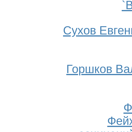
`
Сухов Евгени
Горшков Ва
Ф
Фейх