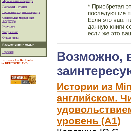
Музыкальная литература
* Приобретая э
География и туризм
последующие по
Научно-популярная литература
Специальная медицинская
Если это ваш п
литература
данную книги с
Искусство
если же это ва
Театр и кино
Старая книга
Развлечения и отдых
Возможно, 
Гороскоп
Ihr russischer Buchladen
in DEUTSCHLAND
заинтересу
Истории из Min
английском. Ч
удовольствие
уровень (А1)