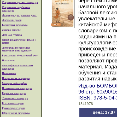
через тексты м
Современная русская литература
начального уро
Современная зарубежная
литература
базовой лексик
Литература для детей и о детях
увлекательные 
Любовный роман
китайской мифо
Кулинарная литература
словариком с 
Женские секреты
Дом, сад, усадьба
заданиями на п
Отдых и развлечения. Юмор и
культурологич
сатира
происхождение 
Литература по экономике,
маркетингу и менеджменту
приведены пере
Бухгалтерия, бухгалтеркий учет
позволяют пров
Психология
материал. Изда
Философская и религиозная
литература
обучения и ста
Непознанное
развития навык
Историческая литература
Мемуары и биографии
Изд-во БОМБОРА
Познавательная литература
96 стр. 60x90/1
Еврейская литература
ISBN: 978-5-04
Техническая литература
Естественные науки
1341978
Гуманитарные науки
цена: 17.07
Юридическая литература