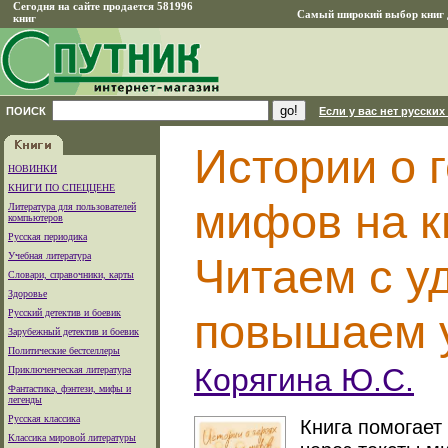
Сегодня на сайте продается 581996
Самый широкий выбор книг д
книг
ПОИСК
Если у вас нет русских
Истории о 
НОВИНКИ
КНИГИ ПО СПЕЦЦЕНЕ
мифов на к
Литература для пользователей
компьютеров
Русская периодика
Учебная литература
Читаем с у
Словари, справочники, карты
Здоровье
повышаем у
Русский детектив и боевик
Зарубежный детектив и боевик
Политические бестселлеры
Корягина Ю.С.
Приключенческая литература
Фантастика, фэнтези, мифы и
легенды
Русская классика
Книга помогает
Классика мировой литературы