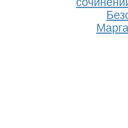
сочинений
Без
Марга