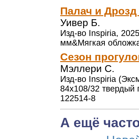
Палач и Дрозд 
Уивер Б.
Изд-во Inspiria, 202
мм&Мягкая обложка,
Сезон прогуло
Мэллери С.
Изд-во Inspiria (Эксм
84x108/32 твердый 
122514-8
А ещё част