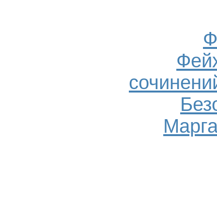
Ф
Фейх
сочинений
Без
Марга