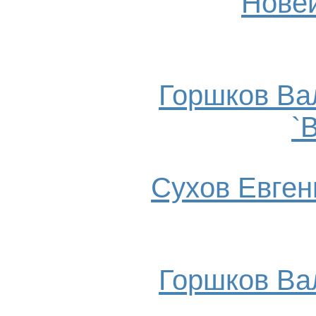
Нове
Горшков Ва
`
Сухов Евгени
Горшков Ва