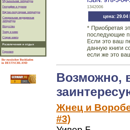
ISBN: 978-5-04
Музыкальная литература
1342006
География и туризм
Научно-популярная литература
цена: 29.04
Специальная медицинская
литература
Искусство
* Приобретая э
Театр и кино
последующие по
Старая книга
Если это ваш п
Развлечения и отдых
данную книги с
Гороскоп
если же это ва
Ihr russischer Buchladen
in DEUTSCHLAND
Возможно, 
заинтересу
Жнец и Воробе
#3)
Уивер Б.