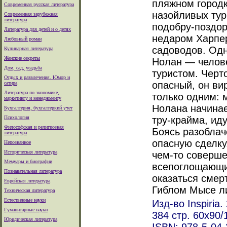
пляжном городк
Современная русская литература
назойливых тури
Современная зарубежная
литература
подобру-поздор
Литература для детей и о детях
недаром Харпе
Любовный роман
садоводов. Од
Кулинарная литература
Женские секреты
Нолан — челове
Дом, сад, усадьба
туристом. Черт
Отдых и развлечения. Юмор и
опасный, он ви
сатира
Литература по экономике,
только одним: 
маркетингу и менеджменту
Нолана начинае
Бухгалтерия, бухгалтеркий учет
Психология
тру-крайма, ид
Философская и религиозная
Боясь разоблач
литература
опасную сделку
Непознанное
Историческая литература
чем-то соверш
Мемуары и биографии
всепоглощающи
Познавательная литература
оказаться смер
Еврейская литература
Гиблом Мысе ли
Техническая литература
Естественные науки
Изд-во Inspiria. 
Гуманитарные науки
384 стр. 60x90/
Юридическая литература