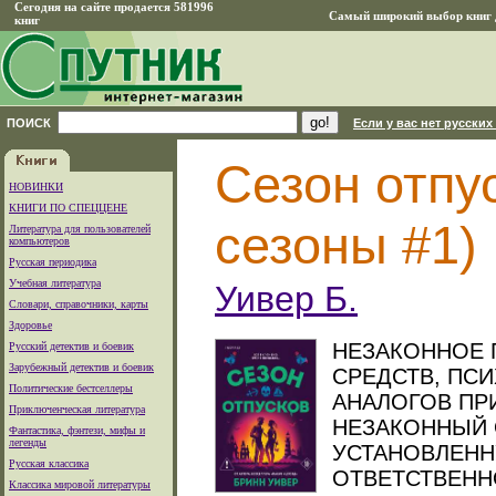
Сегодня на сайте продается 581996
Самый широкий выбор книг д
книг
ПОИСК
Если у вас нет русских
Сезон отпу
НОВИНКИ
КНИГИ ПО СПЕЦЦЕНЕ
сезоны #1)
Литература для пользователей
компьютеров
Русская периодика
Учебная литература
Уивер Б.
Словари, справочники, карты
Здоровье
НЕЗАКОННОЕ 
Русский детектив и боевик
Зарубежный детектив и боевик
СРЕДСТВ, ПС
Политические бестселлеры
АНАЛОГОВ ПР
Приключенческая литература
НЕЗАКОННЫЙ 
Фантастика, фэнтези, мифы и
легенды
УСТАНОВЛЕНН
Русская классика
ОТВЕТСТВЕННОС
Классика мировой литературы